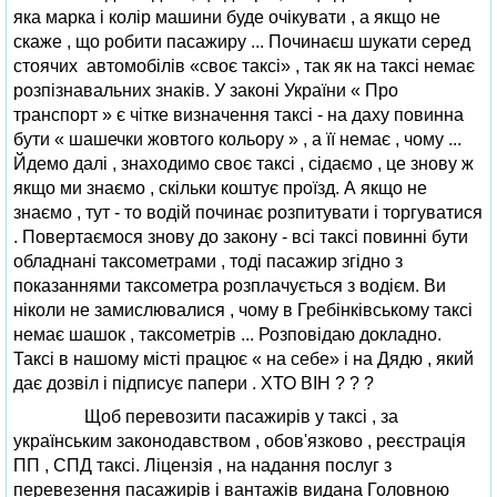
яка марка і колір машини буде очікувати , а якщо не
скаже , що робити пасажиру ... Починаєш шукати серед
стоячих автомобілів «своє таксі» , так як на таксі немає
розпізнавальних знаків. У законі України « Про
транспорт » є чітке визначення таксі - на даху повинна
бути « шашечки жовтого кольору » , а її немає , чому ...
Йдемо далі , знаходимо своє таксі , сідаємо , це знову ж
якщо ми знаємо , скільки коштує проїзд. А якщо не
знаємо , тут - то водій починає розпитувати і торгуватися
. Повертаємося знову до закону - всі таксі повинні бути
обладнані таксометрами , тоді пасажир згідно з
показаннями таксометра розплачується з водієм. Ви
ніколи не замислювалися , чому в Гребінківському таксі
немає шашок , таксометрів ... Розповідаю докладно.
Таксі в нашому місті працює « на себе» і на Дядю , який
дає дозвіл і підписує папери . ХТО ВІН ? ? ?
Щоб перевозити пасажирів у таксі , за
українським законодавством , обов'язково , реєстрація
ПП , СПД таксі. Ліцензія , на надання послуг з
перевезення пасажирів і вантажів видана Головною