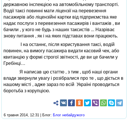
державною інспекцією на автомобільному транспорті.
Водії таксі повинні мати ліцензії на перевезення
пасажирів або ліцензійні картки від підприємства яке
надає послуги з перевезення пасажирів і вантажів , ви
бачили , у кого не будь з наших таксистів ... Назріває
знову питання , як і на яких підставах вони працюють.
І на останнє, після користування таксі, водій
повинен, на вимогу пасажира видати касовий чек, або
квитанцію у формі строгої звітності, де ви це бачили у
Гребінці…
Я написав цю статтю , з тим , щоб наші органи
влади звернули увагу і розібралися про те , що діється в
нашому місті , адже зараз по всій Україні проводиться
боротьба з корупцією.
6 травня 2014, 12:31 | Блог:
Блог небайдужого