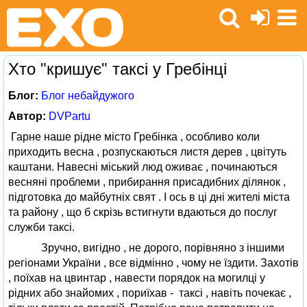
Хто "кришує" таксі у Гребінці
Блог:
Блог небайдужого
Автор:
DVPartu
Гарне наше рідне місто Гребінка , особливо коли
приходить весна , розпускаються листя дерев , цвітуть
каштани. Навесні міський люд оживає , починаються
весняні проблеми , прибирання присадибних ділянок ,
підготовка до майбутніх свят . І ось в ці дні жителі міста
та району , що б скрізь встигнути вдаються до послуг
служби таксі.
Зручно, вигідно , не дорого, порівняно з іншими
регіонами України , все відмінно , чому не їздити. Захотів
, поїхав на цвинтар , навести порядок на могилці у
рідних або знайомих , пориїхав - таксі , навіть почекає ,