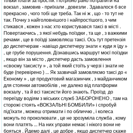
тільки плати за простій. Потрібно рано потрапити на
вокзал , замовив - приїхали , довезли . Здавалося б все
прекрасно , чого тобі ще треба. Так ні ж , що - то тут не
так. Почну з найголовнішого і найпростішого, з чим
стикався , кожен з нас хто користувався таксі в місті .
Повертаючись , з якої небудь поїздки , та ще , з важкими
речами , ще в поїзді замовляєш таксі. Ось тут претензія
до диспетчерам - навіщо диспетчеру знати « куди я їду »
, це грубе порушення. Дізнавшись маршрут моєї поїздки
, якщо він за місто , диспетчер дасть замовлення
«своєму таксисту » , а той який стоїть у черзі і знати не
буде (перевірено ) ... Як зазвичай замовляємо таксі до «
Економу » , це продуктовий магазинчик , з майданчиком
для стоянки автомобілів , не далеко від платформи
вокзалу , та й всі таксисти його знають. Проїзд до
переїзду водіям з міських служб ЗАБОРОНЕНО , там на
сторожі стоять «ВОКЗАЛЬНІ БОМБИЛИ» і спробуй
під'їхати , можеш отримати і по обличчю , і колеса
можуть по проколювати , це не зрозуміла служба , кому
вони платять ... На них управи немає і нікого вони не
бояться . Йдемо далі , це добре , якщо диспетчер скаже