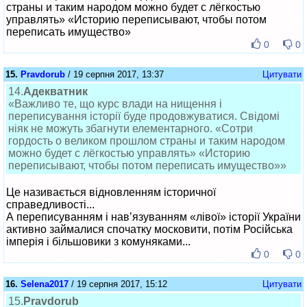
страны и таким народом можно будет с лёгкостью
управлять» «Историю переписывают, чтобы потом
переписать имущество»
0
0
15.
Pravdorub
/ 19 серпня 2017, 13:37
Цитувати
14.
Адекватник
«Важливо те, що курс влади на нищення і
переписування історії буде продовжуватися. Свідомі
ніяк не можуть збагнути елементарного. «Сотри
гордость о великом прошлом страны и таким народом
можно будет с лёгкостью управлять» «Историю
переписывают, чтобы потом переписать имущество»»
Це називається відновленням історичної
справедливості...
А переписуванням і нав’язуванням «лівої» історії України
активно займалися спочатку московити, потім Російська
імперія і більшовики з комуняками...
0
0
16.
Selena2017
/ 19 серпня 2017, 15:12
Цитувати
15.
Pravdorub