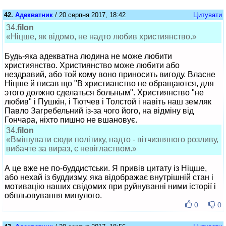
42.
Адекватник
/ 20 серпня 2017, 18:42
Цитувати
34.
filon
«Ніцше, як відомо, не надто любив християнство.»
Будь-яка адекватна людина не може любити
християнство. Християнство може любити або
нездравий, або той кому воно приносить вигоду. Власне
Ніцше й писав що "В христианство не обращаются, для
этого должно сделаться больным". Християнство "не
любив" і Пушкін, і Тютчев і Толстой і навіть наш земляк
Павло Загребельний із-за чого його, на відміну від
Гончара, ніхто пишно не вшановує.
34.
filon
«Вмішувати сюди політику, надто - вітчизняного розливу,
вибачте за вираз, є невіглаством.»
А це вже не по-буддистськи. Я привів цитату із Ніцше,
або нехай із буддизму, яка відображає внутрішній стан і
мотивацію наших свідомих при руйнуванні ними історії і
обпльовування минулого.
0
0