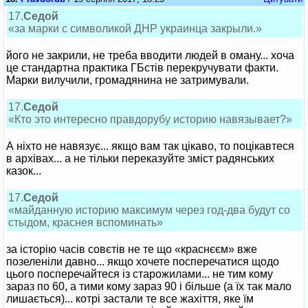
17.
Седой
«за марки с символикой ДНР украинца закрыли.»
його не закрили, не треба вводити людей в оману... хоча
це стандартна практика ГБстів перекручувати факти.
Марки вилучили, громадянина не затримували.
17.
Седой
«Кто это интересно правдорубу историю навязывает?»
А ніхто не навязує... якщо вам так цікаво, то поцікавтеся
в архівах... а не тільки переказуйте зміст радянських
казок...
17.
Седой
«майданную историю максимум через год-два будут со
стыдом, краснея вспоминать»
за історію часів совєтів не те що «краснєєм» вже
позеленіли давно... якщо хочете посперечатися щодо
цього посперечайтеся із старожилами... не тим кому
зараз по 60, а тими кому зараз 90 і більше (а їх так мало
лишається)... котрі застали те все жахіття, яке їм