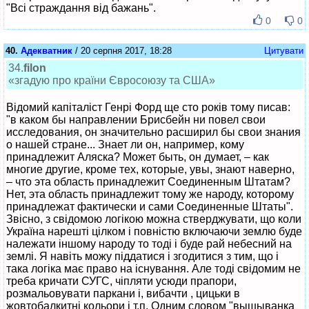
"Всі страждання від бажань".
0
0
40.
Адекватник
/ 20 серпня 2017, 18:28
Цитувати
34.
filon
«згадую про країни Євросоюзу та США»
Відомий капіталіст Генрі Форд ще сто років тому писав:
"в каком бы направлении Брисбейн ни повел свои
исследования, он значительно расширил бы свои знания
о нашей стране... Знает ли он, например, кому
принадлежит Аляска? Может быть, он думает, – как
многие другие, кроме тех, которые, увы, знают наверно,
– что эта область принадлежит Соединенным Штатам?
Нет, эта область принадлежит тому же народу, которому
принадлежат фактически и сами Соединенные Штаты".
Звісно, з свідомою логікою можна стверджувати, що коли
Україна нарешті цілком і повністю включаючи землю буде
належати іншому народу то тоді і буде рай небесний на
землі. Я навіть можу піддатися і згодитися з тим, що і
така логіка має право на існування. Але тоді свідомим не
треба кричати СУГС, чіпляти усюди прапори,
розмальовувати паркани і, вибачти , цицьки в
жовтобалкитні кольори і т.п. Одним словом "вышыванка