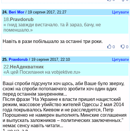
24.
Beri Mor
/ 19 серпня 2017, 21:27
Цитувати
18.
Pravdorub
« гнид завжди вистачало. та й зараз, бачу, не
поменшало.»
Навіть в рази побільшало за останні три роки.
0
0
25.
Pravdorub
/ 19 серпня 2017, 22:10
Цитувати
22.
НеАдекватник
«А цей Посилання на vobjektive.ru»
Ваші спроби підсунути хоч щось, аби Ваше було зверху,
схожі на спроби потопаючого зробити хоч один вдих
перед останнім зануренням...
Після фрази "На Украине к власти пришел нацистский
режим, массовое убийство жителей Одессы 2 мая 2014
года покрывалось Киевом и не расследуется, Петр
Порошенко не намерен выполнять Минские соглашения
и выпускать заложников – политических заключенных."
немає сенсу навіть читати...
1. не на, а в.