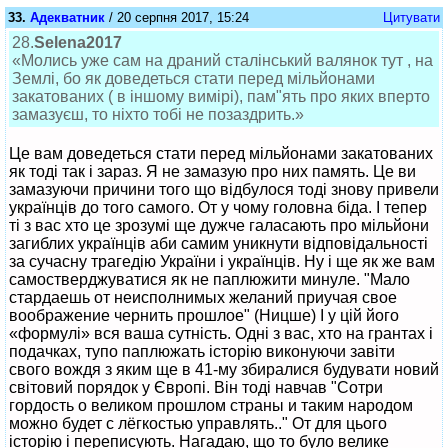
33.
Адекватник
/ 20 серпня 2017, 15:24
Цитувати
28.
Selena2017
«Молись уже сам на драний сталінський валянок тут , на
Землі, бо як доведеться стати перед мільйонами
закатованих ( в іншому вимірі), пам"ять про яких вперто
замазуєш, то ніхто тобі не позаздрить.»
Це вам доведеться стати перед мільйонами закатованих
як тоді так і зараз. Я не замазую про них память. Це ви
замазуючи причини того що відбулося тоді знову привели
українців до того самого. От у чому головна біда. І тепер
ті з вас хто це зрозумі ще дужче галасають про мільйони
загиблих українців аби самим уникнути відповідальності
за сучасну трагедію України і українців. Ну і ще як же вам
самостверджуватися як не паплюжити минуле. "Мало
стардаешь от неисполнимых желаний приучая свое
воображение чернить прошлое" (Ницше) І у цій його
«формулі» вся ваша сутність. Одні з вас, хто на грантах і
подачках, тупо паплюжать історію виконуючи завіти
свого вождя з яким ще в 41-му збиралися будувати новий
світовий порядок у Європі. Він тоді навчав "Сотри
гордость о великом прошлом страны и таким народом
можно будет с лёгкостью управлять.." От для цього
історію і переписують. Нагадаю, що то було велике