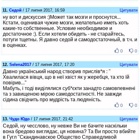
11.
Седой
/ 17 липня 2017, 16:59
Цитувати
ну вот и дискуссия :)Может так мозги и проснутся...
Кстати, оценивая чужие мозги, желательно иметь хоть
какие-то собственные. Условие необходимое и
достаточное :). Если хотели обидеть - не старайтесь,
потуги тщетны. Я давно седой и самодостаточный, в т.ч. и
в оценках.
0
0
12.
Selena2017
/ 17 липня 2017, 17:20
Цитувати
Давно український народ створив прислів*я : "
Хвалилася вівця, що в неї хвіст як у жеребця, та хто їй
повірив..."
Мабуть, і тоді виділялися суб*єкти занадто самовпевнені
та з завищеною мірою самодостатності. Не завжди
сідина свідчить про мудрість та людяність.
0
0
13.
Чудо Юдо
/ 17 липня 2017, 21:42
Цитувати
Седой, ну чесслово, ну невже Ви не бачите наскільки
вона бредово виглядає, ця новина? Та Ви просто вбийте
в Гугл "Скандинавское Общество Справедливой