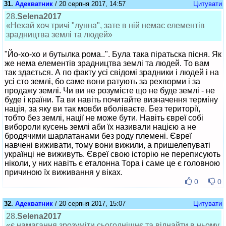
31.
Адекватник
/ 20 серпня 2017, 14:57
Цитувати
28.
Selena2017
«Нехай хоч тричі "лунна", зате в ній немає елементів
зрадництва землі та людей»
"Йо-хо-хо и бутылка рома..". Була така піратьска пісня. Як
же нема елементів зрадництва землі та людей. То вам
так здається. А по факту усі свідомі зрадники і людей і на
усі сто землі, бо саме вони ратують за рехворми і за
продажу землі. Чи ви не розумієте що не буде землі - не
буде і країни. Та ви навіть почитайте визначення терміну
нація, за яку ви так мовби вболіваєте. Без території,
тобто без землі, нації не може бути. Навіть євреї собі
вибороли кусень землі аби їх називали нацією а не
бродячими шарлатанами без роду племені. Євреї
навчені виживати, тому вони вижили, а пришелепуваті
українці не виживуть. Євреї свою історію не переписують
ніколи, у них навіть є еталонна Тора і саме це є головною
причиною їх виживання у віках.
0
0
32.
Адекватник
/ 20 серпня 2017, 15:07
Цитувати
28.
Selena2017
«є намагання зрозуміти сьогоднішнє та віднайти в ньому