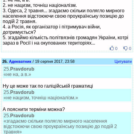
2. не нацизм, точніш націоналізм.
3. Одеса, 2 травня... згадаємо скільки полягло мирного
населення відстоюючи свою проукраїнську позицію до
подій 2 травня.
4. а Росія, як організатор і пітримувач війни,
дотримується?
5. згадаймо кількість політвязнів громадян України, котрі
зараз в Росії і на окупованих територіях...
0
0
26.
Адекватник
/ 19 серпня 2017, 23:58
Цитувати
25.
Pravdorub
«не на, а в.»
Ну це може так по галіційській граматиці
25.
Pravdorub
«не нацизм, точніш націоналізм.»
А пояснити терміни можна?
25.
Pravdorub
«згадаємо скільки полягло мирного населення
відстоюючи свою проукраїнську позицію до подій 2
травня»