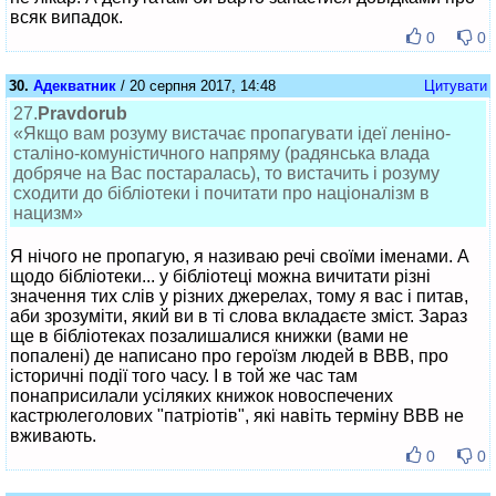
всяк випадок.
0
0
30.
Адекватник
/ 20 серпня 2017, 14:48
Цитувати
27.
Pravdorub
«Якщо вам розуму вистачає пропагувати ідеї леніно-
сталіно-комуністичного напряму (радянська влада
добряче на Вас постаралась), то вистачить і розуму
сходити до бібліотеки і почитати про націоналізм в
нацизм»
Я нічого не пропагую, я називаю речі своїми іменами. А
щодо бібліотеки... у бібліотеці можна вичитати різні
значення тих слів у різних джерелах, тому я вас і питав,
аби зрозуміти, який ви в ті слова вкладаєте зміст. Зараз
ще в бібліотеках позалишалися книжки (вами не
попалені) де написано про героїзм людей в ВВВ, про
історичні події того часу. І в той же час там
понаприсилали усіляких книжок новоспечених
кастрюлеголових "патріотів", які навіть терміну ВВВ не
вживають.
0
0