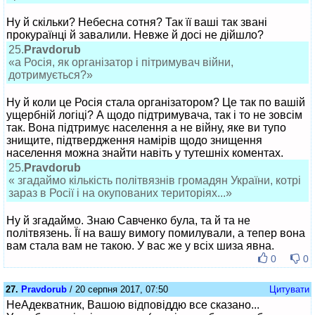
Ну й скільки? Небесна сотня? Так її ваші так звані
прокураїнці й завалили. Невже й досі не дійшло?
25.
Pravdorub
«а Росія, як організатор і пітримувач війни,
дотримується?»
Ну й коли це Росія стала організатором? Це так по вашій
ущербній логіці? А щодо підтримувача, так і то не зовсім
так. Вона підтримує населення а не війну, яке ви тупо
знищите, підтвердження намірів щодо знищення
населення можна знайти навіть у тутешніх коментах.
25.
Pravdorub
« згадаймо кількість політвязнів громадян України, котрі
зараз в Росії і на окупованих територіях...»
Ну й згадаймо. Знаю Савченко була, та й та не
політвязень. Її на вашу вимогу помилували, а тепер вона
вам стала вам не такою. У вас же у всіх шиза явна.
0
0
27.
Pravdorub
/ 20 серпня 2017, 07:50
Цитувати
НеАдекватник, Вашою відповіддю все сказано...