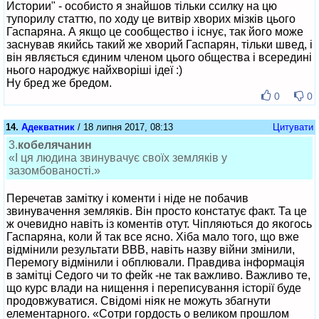
Истории" - особисто я знайшов тільки ссилку на цю
тупорилу статтю, по ходу це витвір хворих мізків цього
Гаспаряна. А якщо це сообщество і існує, так його може
заснував якийсь такий же хворий Гаспарян, тільки швед, і
він являється єдиним членом цього общества і всередині
нього народжує найхворіші ідеї :)
Ну бред же бредом.
0
0
14.
Адекватник
/ 18 липня 2017, 08:13
Цитувати
3.
кобелячанин
«І ця людина звинувачує своїх земляків у
зазомбованості.»
Перечетав замітку і коменти і ніде не побачив
звинувачення земляків. Він просто констатує факт. Та це
ж очевидно навіть із коментів отут. Чіпляються до якогось
Гаспаряна, коли й так все ясно. Хіба мало того, що вже
відмінили результати ВВВ, навіть назву війни змінили,
Перемогу відмінили і обплювали. Правдива інформація
в замітці Седого чи то фейк -не так важливо. Важливо те,
що курс влади на нищення і переписування історії буде
продовжуватися. Свідомі ніяк не можуть збагнути
елементарного. «Сотри гордость о великом прошлом