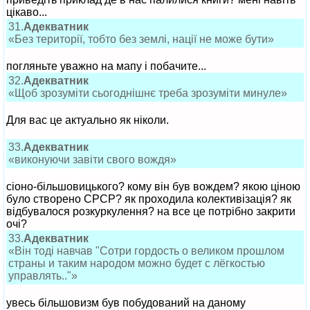
цікаво...
31.
Адекватник
«Без території, тобто без землі, нації не може бути»
погляньте уважно на мапу і побачите...
32.
Адекватник
«Щоб зрозуміти сьогоднішнє треба зрозуміти минуле»
Для вас це актуально як ніколи.
33.
Адекватник
«виконуючи завіти свого вождя»
сіоно-більшовицького? кому він був вождем? якою ціною
було створено СРСР? як проходила колективізація? як
відбувалося розкуркулення? на все це потрібно закрити
очі?
33.
Адекватник
«Він тоді навчав "Сотри гордость о великом прошлом
страны и таким народом можно будет с лёгкостью
управлять.."»
увесь більшовизм був побудований на даному