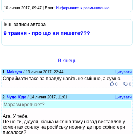
10 липня 2017, 09:47 | Блог:
Информация к размышлению
Інші записи автора
9 травня - про що ви пишете???
В кінець
1.
Maksym
/ 13 липня 2017, 22:44
Цитувати
Сприймати таке за правду навіть не смішно, а сумно.
0
0
2.
Чудо Юдо
/ 14 липня 2017, 11:01
Цитувати
Маразм крепчает?
Ага. У тебе.
Це не ти, дідуля, кілька місяців тому назад виставляв у
коментах ссилку на російську новину, де про сфінктери
писалося?