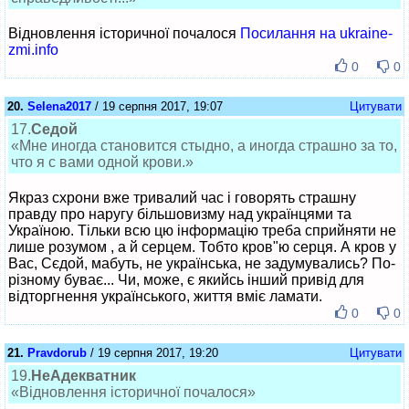
Відновлення історичної почалося
Посилання на ukraine-
zmi.info
0
0
20.
Selena2017
/ 19 серпня 2017, 19:07
Цитувати
17.
Седой
«Мне иногда становится стыдно, а иногда страшно за то,
что я с вами одной крови.»
Якраз схрони вже тривалий час і говорять страшну
правду про наругу більшовизму над українцями та
Україною. Тільки всю цю інформацію треба сприйняти не
лише розумом , а й серцем. Тобто кров"ю серця. А кров у
Вас, Сєдой, мабуть, не українська, не задумувались? По-
різному буває... Чи, може, є якийсь інший привід для
відторгнення українського, життя вміє ламати.
0
0
21.
Pravdorub
/ 19 серпня 2017, 19:20
Цитувати
19.
НеАдекватник
«Відновлення історичної почалося»