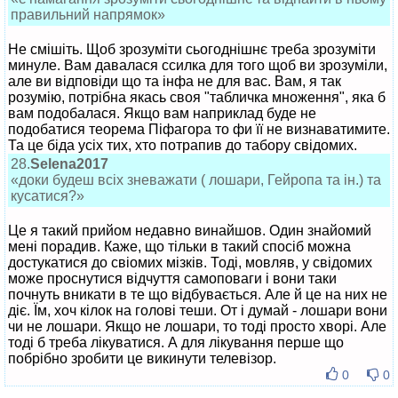
правильний напрямок»
Не смішіть. Щоб зрозуміти сьогоднішнє треба зрозуміти
минуле. Вам давалася ссилка для того щоб ви зрозуміли,
але ви відповіди що та інфа не для вас. Вам, я так
розумію, потрібна якась своя "табличка множення", яка б
вам подобалася. Якщо вам наприклад буде не
подобатися теорема Піфагора то фи її не визнаватимите.
Та це біда усіх тих, хто потрапив до табору свідомих.
28.
Selena2017
«доки будеш всіх зневажати ( лошари, Гейропа та ін.) та
кусатися?»
Це я такий прийом недавно винайшов. Один знайомий
мені порадив. Каже, що тільки в такий спосіб можна
достукатися до свіомих мізків. Тоді, мовляв, у свідомих
може проснутися відчуття самоповаги і вони таки
почнуть вникати в те що відбувається. Але й це на них не
діє. Їм, хоч кілок на голові теши. От і думай - лошари вони
чи не лошари. Якщо не лошари, то тоді просто хворі. Але
тоді б треба лікуватися. А для лікування перше що
побрібно зробити це викинути телевізор.
0
0