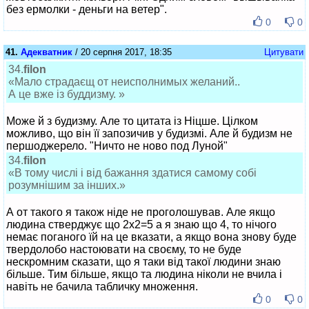
без ермолки - деньги на ветер".
0
0
41.
Адекватник
/ 20 серпня 2017, 18:35
Цитувати
34.
filon
«Мало страдаєщ от неисполнимых желаний..
А це вже із буддизму. »
Може й з будизму. Але то цитата із Ніцше. Цілком
можливо, що він її запозичив у будизмі. Але й будизм не
першоджерело. "Ничто не ново под Луной"
34.
filon
«В тому числі і від бажання здатися самому собі
розумнішим за інших.»
А от такого я також ніде не проголошував. Але якщо
людина стверджує що 2х2=5 а я знаю що 4, то нічого
немає поганого їй на це вказати, а якщо вона знову буде
твердолобо настоювати на своєму, то не буде
нескромним сказати, що я таки від такої людини знаю
більше. Тим більше, якщо та людина ніколи не вчила і
навіть не бачила табличку множення.
0
0