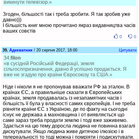
викинути телевізор.»
Згоден, більшості так і треба зробити. Я так зробив уже
давно)))
І більшість книг мною прочитано якраз видавництва часів
ваших совєтів
0
0
39.
Адекватник
/ 20 серпня 2017, 18:00
Цитувати
34.
filon
«в сусідній Російській Федерації, земля
сільгосппризначення, давно й успішно продається. Я
вже не згадую про країни Євросоюзу та США.»
Ніде і ніколи я не пропонував вважати РФ за эталон. В
країнах ЄС, а правильніше сказати в Європейських
країнах, земля продавалась із незапамятних часів і
більшість її була у власності самих європейців. І не треба
рівняти країни ЄС з Україною, де по факту на сьогодні
існує не держава а махновщина і от виявляється що
саме зараз треба продати землю і тоді вже заживемо.
Здається на цю тему доросла людина не повинна взагалі
дискутувати. Якщо людина живе дитячою ілюзією і в
телереальності то тоді можна і помріяти і подискутувати.