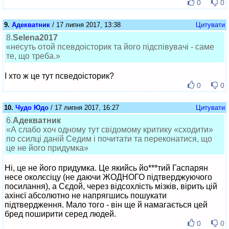
0
0
9.
Адекватник
/ 17 липня 2017, 13:38
Цитувати
8.
Selena2017
«несуть отой псевдоісторик та його підспівувачі - саме
те, що треба.»
І хто ж це тут псведоісторик?
0
0
10.
Чудо Юдо
/ 17 липня 2017, 16:27
Цитувати
6.
Адекватник
«А слабо хоч одному тут свідомому критику «сходити»
по ссилці даній Седим і почитати та переконатися, що
це не його придумка»
Ні, це не його придумка. Це якийсь йо***тий Гаспарян
несе околєсіцу (не даючи ЖОДНОГО підтверджуючого
посилання), а Сєдой, через відсохлість мізків, вірить цій
ахінєї абсолютно не напрягшись пошукати
підтвердження. Мало того - він ще й намагається цей
бред поширити серед людей.
0
0