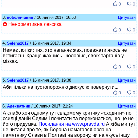
0
0
3.
кобелячанин
/ 16 липня 2017, 16:53
Цитувати
Ненормативна лексика
0
0
4.
Selena2017
/ 16 липня 2017, 19:34
Цитувати
Немає логіки: тих, хто наганяє жах, поважати якось не
встигаєш. Краще жахнись , чоловіче, своїх тарганів у
мізках.
0
0
5.
Selena2017
/ 16 липня 2017, 19:38
Цитувати
Аби тільки на пустопорожню дискусію повернути...
0
0
6.
Адекватник
/ 16 липня 2017, 21:24
Цитувати
А слабо хоч одному тут свідомому критику «сходити» по
ссилці даній Седим і почитати та переконатися, що це не
його придумка.
Посилання на www.pravda.ru
А хіба ми тут
не читали про те, як Ворона намагався орла на
памятнику Слави в Полтаві на ворону, чи на якусь іншу