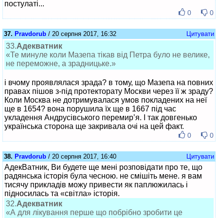
постулаті...
0
0
37.
Pravdorub
/ 20 серпня 2017, 16:32
Цитувати
33.
Адекватник
«Те минуле коли Мазепа тікав від Петра було не велике,
не переможне, а зрадницьке.»
і вчому проявлялася зрада? в тому, що Мазепа на повних
правах пішов з-під протекторату Москви через її ж зраду?
Коли Москва не дотримувалася умов покладених на неї
ще в 1654? вона порушила їх ще в 1667 під час
укладення Андрусівського перемир’я. І так довгенько
українська сторона ще закривала очі на цей факт.
0
0
38.
Pravdorub
/ 20 серпня 2017, 16:40
Цитувати
АдекВатник, Ви будете ще мені розповідати про те, що
радянська історія була чесною. не смішіть мене. я вам
тисячу прикладів можу привести як паплюжилась і
підносилась та «світла» історія.
32.
Адекватник
«А для лікування перше що побрібно зробити це