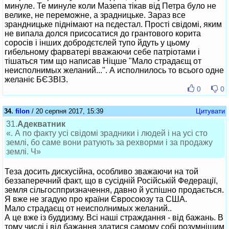
минуле. Те минуле коли Мазепа тікав від Петра було не
велике, не переможне, а зрадницьке. Зараз все
зрандницьке піднімают на пєдестал. Прості свідомі, яким
не випала долся присосатися до грантового корита
соросів і інших добродєтєлей тупо йдуть у цьому
гибельному фарватері вважаючи себе патріотами і
тішаться тим що написав Ніцше "Мало страдаєщ от
неисполнимых желаний...". А исполнилось то всього одне
желаніє БЄЗВІЗ.
0
0
34.
filon
/ 20 серпня 2017, 15:39
Цитувати
31.
Адекватник
«. А по факту усі свідомі зрадники і людей і на усі сто
землі, бо саме вони ратують за рехворми і за продажу
землі. Ч»
Теза досить дискусійна, особливо зважаючи на той
беззаперечний факт, що в сусідній Російській Федерації,
земля сільгосппризначення, давно й успішно продається.
Я вже не згадую про країни Євросоюзу та США.
Мало страдаєщ от неисполнимых желаний..
А це вже із буддизму. Всі наші страждання - від бажань. В
тому числі і від бажання здатися самому собі розумнішим