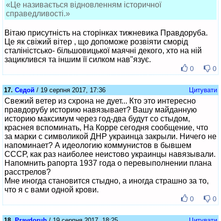
«Це називається відновленням історичної
справедливості.»
Вітаю присутність на сторінках тижневика Правдоруба.
Це як свіжий вітер , що допоможе розвіяти сморід
сталіністсько- більшовицької маячні декого, хто на ній
зациклився та іншим її силком нав"язує.
0
0
17.
Седой
/ 19 серпня 2017, 17:36
Цитувати
Свежий ветер из схрона не дует... Кто это интересно
правдорубу историю навязывает? Вашу майданную
историю максимум через год-два будут со стыдом,
краснея вспоминать, На Корре сегодня сообщение, что
за марки с символикой ДНР украинца закрыли. Ничего не
напоминает? А идеологию коммунистов в бывшем
СССР, как раз наиболее неистово украинцы навязывали.
Напомнить рапорта 1937 года о перевыполнении плана
расстрелов?
Мне иногда становится стыдно, а иногда страшно за то,
что я с вами одной крови.
0
0
18.
Pravdorub
/ 19 серпня 2017, 18:25
Цитувати