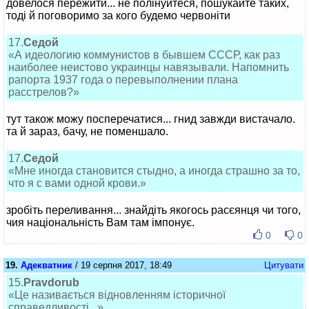
довелося пережити... не полінуйтеся, пошукайте таких,
тоді й поговоримо за кого будемо червоніти
17.
Седой
«А идеологию коммунистов в бывшем СССР, как раз
наиболее неистово украинцы навязывали. Напомнить
рапорта 1937 года о перевыполнении плана
расстрелов?»
тут також можу посперечатися... гнид завжди вистачало.
та й зараз, бачу, не поменшало.
17.
Седой
«Мне иногда становится стыдно, а иногда страшно за то,
что я с вами одной крови.»
зробіть переливання... знайдіть якогось расєянця чи того,
чия національність Вам там імпонує.
0
0
19.
Адекватник
/ 19 серпня 2017, 18:49
Цитувати
15.
Pravdorub
«Це називається відновленням історичної
справедливості...»