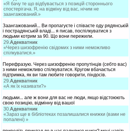
«Я бачу те що відбувається з позицій стороннього
спостерігача. Я, на відміну від вас, нічим не
заангажований.»
Заангажований... Ви пропагуєте і співаєте оду рядянській
і пострадянській владі... я писав, поспілкуватися з
людьми котрим за 90. Що вони пережили.
29.
Адекватник
«Через шизофренію свідомих з ними неможливо
спілкуватися.»
Перефразую. Через шизофренію пропутінців (себто вас)
з ними неможливо спілкуватися. Кругом вбачається
підтримка, як ви там любите говорити, піндосів.
29.
Адекватник
«А як їх називати?»
людьми... але ж вони для вас не люди, якщо відстоюють
свою позицію, відмінну від вашої
30.
Адекватник
«Зараз ще в бібліотеках позалишалися книжки (вами не
попалені) »
приведіть приклад де в нас палилися книги? мені навіть