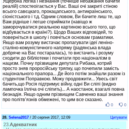
Ущербна логіка і незнання (точніше небажання бачити
реалій) спостеоігається у Вас. Ваші очі закриті стіною
всього савєцкаго, прокацапського, антикраїнського,
сіоністського і т.д. Одним словом, Ви бачите лиш те, що
Вам рідніше і легше сприймати (навіщо ж
заморочуватися реальною картиною всього того, що
відбувається в країні?). Щодо Ваших відповідей, то
поверніться в школу і повчіться основам граматики.
Якщо вам розуму вистачає пропагувати ідеї леніно-
сталіно-комуністичного напряму (радянська влада
добряче на Вас постаралась), то вистачить і розуму
сходити до бібліотеки і почитати про націоналізм в
нацизм. Почну прізвищем депутата Рибака, котрий
просто зняв проросійську тряпку, що почепили замість
національного прапора... Де його потім знайшли разом із
студентом Поправкою. Можу продовжити... Увесь світ
бачить,що Росія підтримує війну, одні Ви сліпі (видно
лампочка Ілліча очі сліпить)... А наостанок, взагалі повна
безнадія. Якщо одним прізвищем Савченко ваші знання
про політв’язнів обмежені, то цим все сказано.
0
0
28.
Selena2017
/ 20 серпня 2017, 12:09
Цитувати
23.
Адекватник