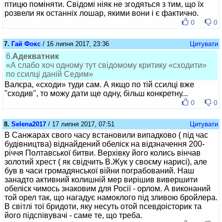
птицю поміняти. Свідомі ніяк не згодяться з тим, що їх
розвели як останніх лошар, якими вони і є фактично.
0
0
7.
Гай Фокс
/ 16 липня 2017, 23:36
Цитувати
6.
Адекватник
«А слабо хоч одному тут свідомому критику «сходити»
по ссилці даній Седим»
Валєра, «сходи» туди сам. А якщо по тій ссилці вже
"сходив", то можу дати ще одну, більш конкретну...
0
0
8.
Selena2017
/ 17 липня 2017, 07:51
Цитувати
В Санжарах свого часу встановили випадково ( під час
будівництва) віднайдений обеліск на відзначення 200-
річчя Полтавської битви. Верхівку його колись вінчав
золотий хрест ( як свідчить В.Жук у своєму нарисі), але
був в часи громадянської війни пограбований. Наш
занадто активний колишній мер вирішив вивершити
обеліск чимось знаковим для Росії - орлом. А виконаний
той орел так, що нагадує намоклого під зливою бройлера.
В світлі тої бридоти, яку несуть отой псевдоісторик та
його підспівувачі - саме те, що треба.