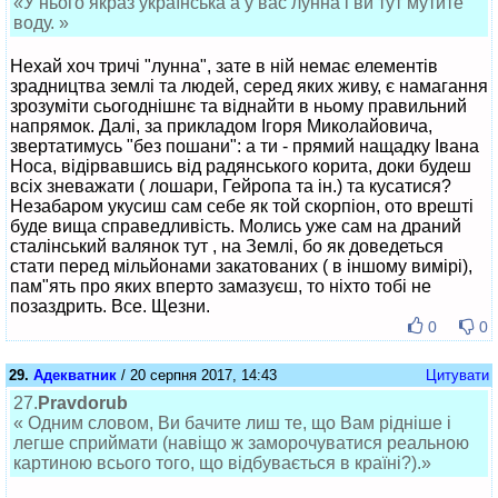
«У нього якраз українська а у вас лунна і ви тут мутите
воду. »
Нехай хоч тричі "лунна", зате в ній немає елементів
зрадництва землі та людей, серед яких живу, є намагання
зрозуміти сьогоднішнє та віднайти в ньому правильний
напрямок. Далі, за прикладом Ігоря Миколайовича,
звертатимусь "без пошани": а ти - прямий нащадку Івана
Носа, відірвавшись від радянського корита, доки будеш
всіх зневажати ( лошари, Гейропа та ін.) та кусатися?
Незабаром укусиш сам себе як той скорпіон, ото врешті
буде вища справедливість. Молись уже сам на драний
сталінський валянок тут , на Землі, бо як доведеться
стати перед мільйонами закатованих ( в іншому вимірі),
пам"ять про яких вперто замазуєш, то ніхто тобі не
позаздрить. Все. Щезни.
0
0
29.
Адекватник
/ 20 серпня 2017, 14:43
Цитувати
27.
Pravdorub
« Одним словом, Ви бачите лиш те, що Вам рідніше і
легше сприймати (навіщо ж заморочуватися реальною
картиною всього того, що відбувається в країні?).»