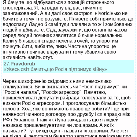
Я бачу те що відбувається з позицій стороннього
спостерігача. Я, на відміну від вас, нічим не
заангажований. А ви далі своє кастрюлі нічогісінько не
бачите а тому і не розумієте. Пливете собі прямісінько до
водоспаду. Ладно б самі туди пливли а то ж і зомбованих
людей підбиваєте. Сдід зауважити, що останнім часом
серед людей починає зявлятися більше нормальних.
Коли у більшості спаде пелена з очей, то упоротим
почнуть бити, вибачте, пики. Частина упоротих це
інтуітивно починає відчувати і тому збавила свою
активність навіть отут.
27.
Pravdorub
«Увесь світ бачить,що Росія підтримує війну»
Через шизофренію свідомих з ними неможливо
спілкуватися. Ви ж визначтесь чи "Росія підтримує", чи
"Россія напала", "Россія агрессор". Памятаю,
пришелепуваті депутати райради голосували за те, щоб
визнати Росію агресором. І проголосували більшістью
голосів. Хоа, яке вони мають право це робити? І це при
наявності чинного договору про дружбу і співпрацю між
РФ і Україною. І такі як Луна закидають що я людей
називаю пришелепуватими чи лошарами. А як їх
називати? Тут вихід один - назвати їх хворими. Але ж я
не лікар. А депутатам би варто запастися довідками про