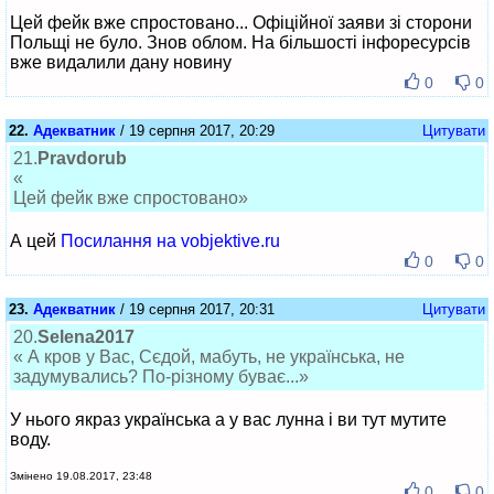
Цей фейк вже спростовано... Офіційної заяви зі сторони
Польщі не було. Знов облом. На більшості інфоресурсів
вже видалили дану новину
0
0
22.
Адекватник
/ 19 серпня 2017, 20:29
Цитувати
21.
Pravdorub
«
Цей фейк вже спростовано»
А цей
Посилання на vobjektive.ru
0
0
23.
Адекватник
/ 19 серпня 2017, 20:31
Цитувати
20.
Selena2017
« А кров у Вас, Сєдой, мабуть, не українська, не
задумувались? По-різному буває...»
У нього якраз українська а у вас лунна і ви тут мутите
воду.
Змінено 19.08.2017, 23:48
0
0