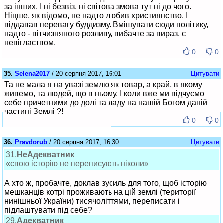
за інших. І ні безвіз, ні світова змова тут ні до чого.
Ніцше, як відомо, не надто любив християнство. І
віддавав перевагу буддизму. Вмішувати сюди політику,
надто - вітчизняного розливу, вибачте за вираз, є
невіглаством.
0
0
35.
Selena2017
/ 20 серпня 2017, 16:01
Цитувати
Та не мала я на увазі землю як товар, а край, в якому
живемо, та людей, що в ньому. І коли вже ми відчуємо
себе причетними до долі та ладу на нашій Богом даній
частині Землі ?!
0
0
36.
Pravdorub
/ 20 серпня 2017, 16:30
Цитувати
31.
НеАдекватник
«свою історію не переписують ніколи»
А хто ж, пробачте, доклав зусиль для того, щоб історію
мешканців котрі проживають на цій землі (території
нинішньої України) тисячоліттями, переписати і
підлаштувати під себе?
29.
Адекватник