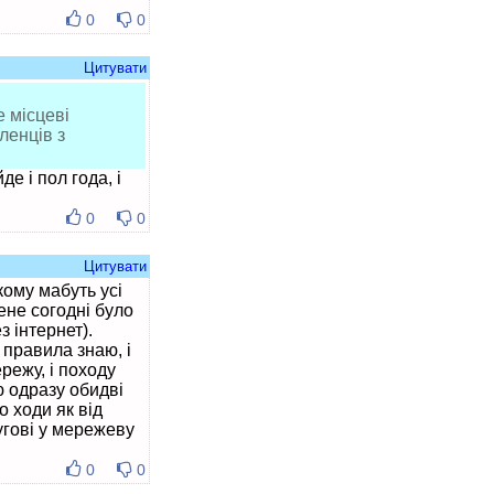
0
0
Цитувати
е місцеві
ленців з
е і пол года, і
0
0
Цитувати
ому мабуть усі
ене согодні було
 інтернет).
 правила знаю, і
режу, і походу
 одразу обидві
о ходи як від
угові у мережеву
0
0