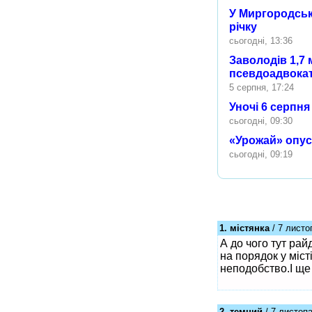
У Миргородсько
річку
сьогодні, 13:36
Заволодів 1,7 
псевдоадвока
5 серпня, 17:24
Уночі 6 серпн
сьогодні, 09:30
«Урожай» опуст
сьогодні, 09:19
1. містянка
/ 7 листо
А до чого тут рай
на порядок у міст
неподобство.І ще
2. темний
/ 7 листопа