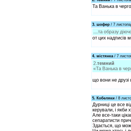
Та Ванька в черг
3. шофер
/ 7 листопа
....та образу ді
от цих надписів 
4. містянка
/ 7 листо
2.
темний
«Та Ванька в чер
що вони не друзі ц
5. Кобеляки
/ 8 лист
Дурниці це все ві
керували, і якби 
Але все-таки ціка
сепаратисти прича
Здається, що можл
Чи може хтось і д