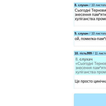
8. слухач
/ 10 листоп
Сьогодні Тернови
знесення пам*ятни
хуліганства промо
9. слухач
/ 10 листоп
ой, помилка-пам*
10. гість999
/ 11 лист
8.
слухач
«Сьогодні Терно
знесення пам*ятни
хуліганства пром
Це просто цинічна