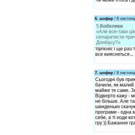
6. шофер
/ 8 листопа
5.
Кобеляки
«Але все-таки цік
сепаратисти прича
Донбасу?»
тірпєніє і ще раз
все вияснеться...
7. шофер
/ 8 листопа
Сьогодні був при
бачили, як малий 
майже те саме. З
Відверто кажу - 
не більше. Але та
швиденько скачую
програми - одна м
себе, а ті ходи к
гру )) Бажання гра