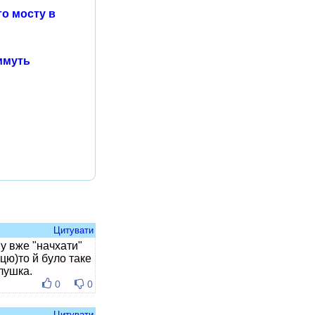
го мосту в
тимуть
Цитувати
пу вже "начхати"
ицю)то й було таке
лушка.
0
0
Цитувати