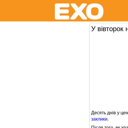
У вівторок
Десять днів у це
заклики
.
Після того, як 