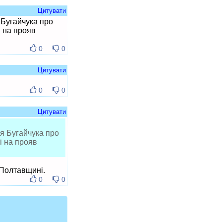
Цитувати
 Бугайчука про
і на прояв
0
0
Цитувати
0
0
Цитувати
я Бугайчука про
іі на прояв
 Полтавщині.
0
0