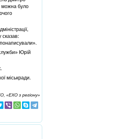
т можна було
іючого
міністрації,
 сказав:
 понаписували».
 служби» Юрій
.
ої міськради.
О, «ЕХО з регіону»