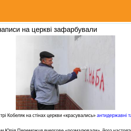
 написи на церкві зафарбували
нтрі Кобеляк на стінах церкви «красувались»
антидержавні та
храм Юрія Переможця вчергове «розмалювали», його настоя