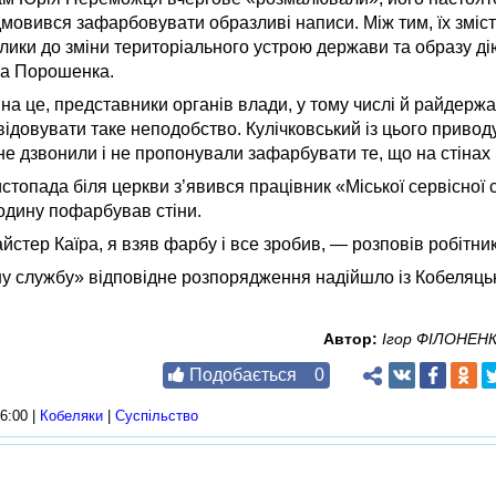
дмовився зафарбовувати образливі написи. Між тим, їх зміс
клики до зміни територіального устрою держави та образу д
а Порошенка.
 на це, представники органів влади, у тому числі й райдержад
відовувати таке неподобство. Кулічковський із цього приводу
не дзвонили і не пропонували зафарбувати те, що на стінах
истопада біля церкви з’явився працівник «Міської сервісної
годину пофарбував стіни.
йстер Каїра, я взяв фарбу і все зробив, — розповів робітник
ну службу» відповідне розпорядження надійшло із Кобеляцьк
Автор:
Ігор ФІЛОНЕНК
Подобається
0
6:00 |
Кобеляки
|
Суспільство