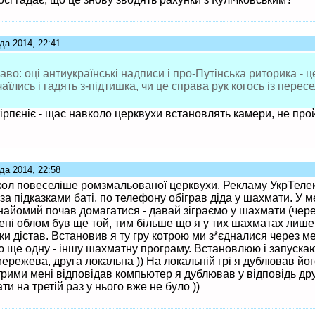
да 2014, 22:41
аво: оці антиукраїнські надписи і про-Путінська риторика - ц
їлись і гадять з-підтишка, чи це справа рук когось із пересе
 тірпєніє - щас навколо церквухи встановлять камери, не пройд
да 2014, 22:58
кол повеселіше ромзмальованої церквухи. Рекламу УкрТелек
за підказками баті, по телефону обіграв діда у шахмати. У м
найомий почав домагатися - давай зіграємо у шахмати (через
мені облом був ще той, тим більше що я у тих шахматах лише
ки дістав. Встановив я ту гру котрою ми з*єдналися через ме
 ще одну - іншу шахматну програму. Встановлюю і запускаю
ережева, друга локальна )) На локальній грі я дублював йог
отрими мені відповідав компьютер я дублював у відповідь др
ти на третій раз у нього вже не було ))