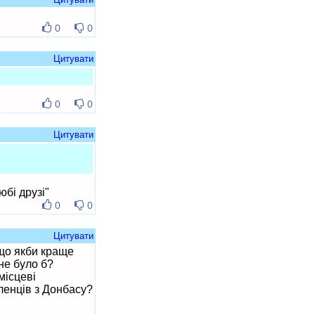
0
0
Цитувати
0
0
Цитувати
юбі друзі"
0
0
Цитувати
 що якби краще
 не було б?
місцеві
еленців з Донбасу?