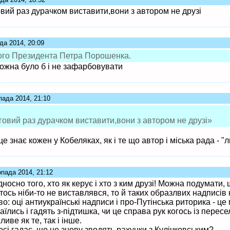
овий раз дурачком виставити,вони з автором не друзі
да 2014, 20:09
ючого Президента Петра Порошенка.
можна було б і не зафарбовувати
пада 2014, 21:10
говий раз дурачком виставити,вони з автором не друзі»
е знає кожен у Кобеляках, як і те що автор і міська рада - "л
опада 2014, 21:12
дносно того, хто як керує і хто з ким друзі! Можна подумати,
хтось ніби-то не виставлявся, то й таких образлвих надписів
во: оці антиукраїнські надписи і про-Путінська риторика - це 
їлись і гадять з-підтишка, чи це справа рук когось із перес
иве як те, так і інше.
осі гадає, що це знову зводять рахунки з Кулічковським?