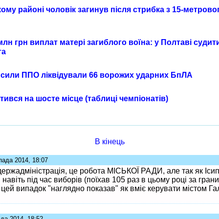
му районі чоловік загинув після стрибка з 15-метрово
млн грн виплат матері загиблого воїна: у Полтаві суди
та
я сили ППО ліквідували 66 ворожих ударних БпЛА
ився на шосте місце (таблиці чемпіонатів)
В кінець
пада 2014, 18:07
держадміністрація, це робота МІСЬКОЇ РАДИ, але так як Іси
і навіть під час виборів (поїхав 105 раз в цьому році за гран
 цей випадок "наглядно показав" як вміє керувати містом Га
да 2014, 18:52