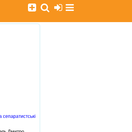
 сепаратистські
тель Дмитро