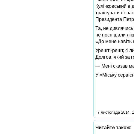
Кулічковський ві
трактувати як за
Президента Петр
Та, не дивлячись
не поспішали лік
«До мене навіть 
Урешті-решт, 4 л
Долгов, який за 
— Мені сказав ма
У «Міську сервіс
7 листопада 2014, 1
Читайте також: