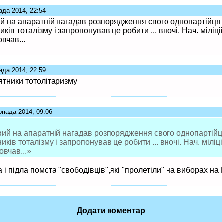
ада 2014, 22:54
й на апаратній нагадав розпорядження свого однопартійця
ків тоталізму і запропонував це робити ... вночі. Нач. міліці
вчав...
ада 2014, 22:59
ятники тотолітаризму
опада 2014, 09:06
вий на апаратній нагадав розпорядження свого однопартійц
ків тоталізму і запропонував це робити ... вночі. Нач. міліц
овчав...»
 і підла помста "свободівців",які "пролетіли" на виборах на
Додати коментар