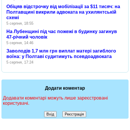
Обіцяв відстрочку від мобілізації за $11 тисяч: на
Полтавщині викрили адвоката на ухилянтській
схемі
5 серпня, 18:55
На Лубенщині під час пожежі в будинку загинув
47-річний чоловік
5 серпня, 14:46
Заволодів 1,7 млн грн виплат матері загиблого
воїна: у Полтаві судитимуть псевдоадвоката
5 серпня, 17:24
Додати коментар
Додавати коментарі можуть лише зареєстровані
користувачі.
Вхід
Реєстрація