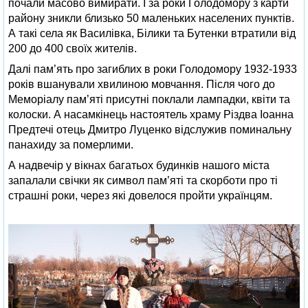
почали масово вимирати. І за роки Голодомору з карти
району зникли близько 50 маленьких населених пунктів.
А такі села як Василівка, Білики та Бутенки втратили від
200 до 400 своїх жителів.
Далі пам’ять про загиблих в роки Голодомору 1932-1933
років вшанували хвилиною мовчання. Після чого до
Меморіалу пам’яті присутні поклали лампадки, квіти та
колоски. А насамкінець настоятель храму Різдва Іоанна
Предтечі отець Дмитро Луценко відслужив поминальну
панахиду за померлими.
А надвечір у вікнах багатьох будинків нашого міста
запалали свічки як символ пам’яті та скорботи про ті
страшні роки, через які довелося пройти українцям.