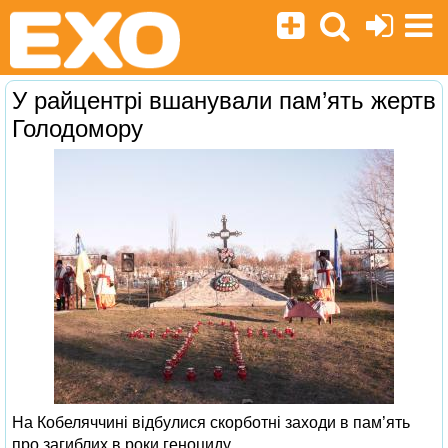
У райцентрі вшанували пам’ять жертв
Голодомору
На Кобеляччині відбулися скорботні заходи в пам’ять
про загиблих в роки геноциду.