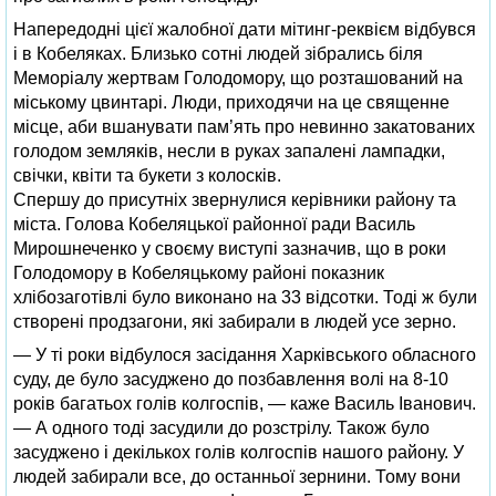
Напередодні цієї жалобної дати мітинг-реквієм відбувся
і в Кобеляках. Близько сотні людей зібрались біля
Меморіалу жертвам Голодомору, що розташований на
міському цвинтарі. Люди, приходячи на це священне
місце, аби вшанувати пам’ять про невинно закатованих
голодом земляків, несли в руках запалені лампадки,
свічки, квіти та букети з колосків.
Спершу до присутніх звернулися керівники району та
міста. Голова Кобеляцької районної ради Василь
Мирошнеченко у своєму виступі зазначив, що в роки
Голодомору в Кобеляцькому районі показник
хлібозаготівлі було виконано на 33 відсотки. Тоді ж були
створені продзагони, які забирали в людей усе зерно.
— У ті роки відбулося засідання Харківського обласного
суду, де було засуджено до позбавлення волі на 8-10
років багатьох голів колгоспів, — каже Василь Іванович.
— А одного тоді засудили до розстрілу. Також було
засуджено і декількох голів колгоспів нашого району. У
людей забирали все, до останньої зернини. Тому вони