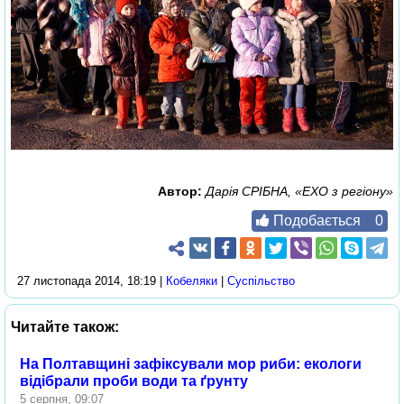
Автор:
Дарія СРІБНА, «ЕХО з регіону»
Подобається
0
27 листопада 2014, 18:19 |
Кобеляки
|
Суспільство
Читайте також:
На Полтавщині зафіксували мор риби: екологи
відібрали проби води та ґрунту
5 серпня, 09:07