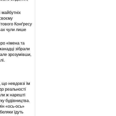
 майбутніх
 своєму
ітового Конґресу
вах чули лише
ро «імена та
канадці зібрали
 але зрозумівши,
лі.
, що невдовзі їм
до реальності
оли ж нарешті
ку будівництва.
мін «ось-ось»
беляки їдуть