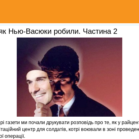
ляк Нью-Васюки робили. Частина 2
і газети ми почали друкувати розповідь про те, як у райце
ітаційний центр для солдатів, котрі воювали в зоні проведе
ї операції.