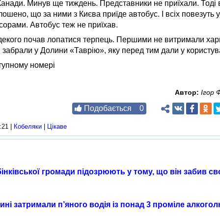
Канади. Минув ще тиждень. Представники не приїхали. Тоді 
лошено, що за ними з Києва приїде автобус. І всіх повезуть 
нсорами. Автобус теж не приїхав.
декого почав лопатися терпець. Першими не витримали харк
 забрали у Долини «Таврію», яку перед тим дали у користув
тупному номері
Автор:
Ігор
Подобається
0
:21 |
Кобеляки
|
Цікаве
інківської громади підозрюють у тому, що він забив с
ні затримали п’яного водія із понад 3 проміле алкого