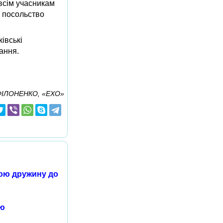
всім учасникам
у посольство
івські
ання.
 ФІЛОНЕНКО, «ЕХО»
вою дружину до
лю