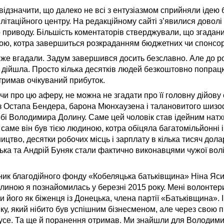
відзначити, що далеко не всі з ентузіазмом сприйняли ідею 
літаційного центру. На редакційному сайті з’явилися доволі 
о приводу. Більшість коментаторів стверджували, що згадан
ю, котра завершиться розкраданням бюджетних чи спонсор
же вгадали. Задум завершився досить безславно. Але до р
 дійшла. Просто кілька десятків людей безкоштовно попрацю
тримав очікуваний прибуток.
и про цю аферу, не можна не згадати про її головну дійову о
із Остапа Бендера, барона Мюнхаузена і талановитого шизо
обі Володимира Долину. Саме цей чоловік став ідейним нат
 саме він був тією людиною, котра обіцяла багатомільйонні і
ицтво, десятки робочих місць і зарплату в кілька тисяч дола
ка та Андрій Буняк стали фактично виконавцями чужої волі
ник благодійного фонду «Кобеляцька батьківщина» Ніна Яси
иною я познайомилась у березні 2015 року. Мені волонтер
 його як біженця із Донецька, члена партії «Батьківщина». 
ку, який нібито був успішним бізнесменом, але через свою 
 усе. Та ще й поранення отримав. Ми знайшли для Володим