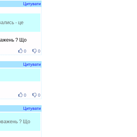
Цитувати
вались - це
важень ? Що
0
0
Цитувати
0
0
Цитувати
новажень ? Що