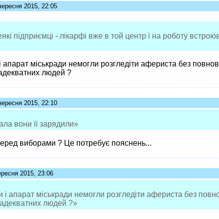
вересня 2015, 22:05
які підприємці - лікарфі вже в той центр і на роботу встрою
 і апарат міськради немогли розгледіти афериста без повно
адекватних людей ?
вересня 2015, 22:10
ла вони її зарядили»
перед виборами ? Це потребує пояснень...
ересня 2015, 23:06
и і апарат міськради немогли розгледіти афериста без пов
 адекватних людей ?»