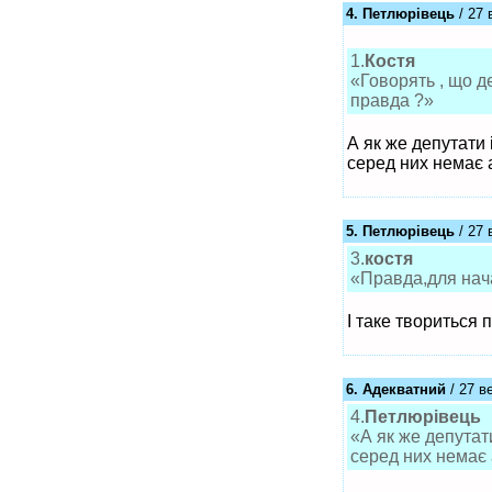
4. Петлюрівець
/ 27 
1.
Костя
«Говорять , що де
правда ?»
А як же депутати
серед них немає 
5. Петлюрівець
/ 27 
3.
костя
«Правда,для нача
І таке твориться 
6. Адекватний
/ 27 в
4.
Петлюрівець
«А як же депутат
серед них немає