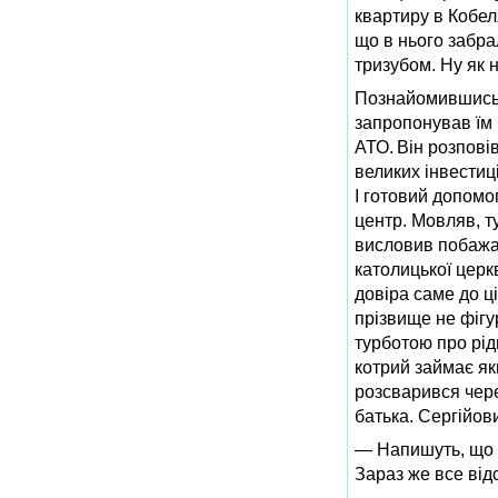
квартиру в Кобел
що в нього забра
тризубом. Ну як 
Познайомившись 
запропонував їм в
АТО. Він розпові
великих інвестиц
І готовий допомо
центр. Мовляв, т
висловив побажан
католицької церкв
довіра саме до ц
прізвище не фігу
турботою про рід
котрий займає як
розсварився чере
батька. Сергійов
— Напишуть, що я
Зараз же все від