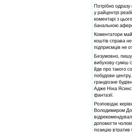
Потрібно одразу 
у райцентрі реабі
коментарі з цьог
банальною аферо
Коментатори май
коштів справа не
підприємців не о
Безумовно, пишуч
вибухову суміш 
йде про такого с
побудови центру,
грандіозне будівн
Адже Ніна Ясинсь
фантазії.
Розповідає керів
Володимиром Дол
відрекомендували
допомогти чолові
позицію втратив