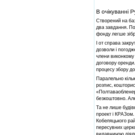
В очікуванні Р
Створений на баз
два завдання. По
фонду легше зібр
І от справа закр
дозволи і погодж
члени виконкому 
договору оренди.
процесу збору до
Паралельно кільк
розпис, кошторис
«Полтаваобленерг
безкоштовно. Але
Та не лише будів
проект і КРАЗом.
Кобеляцького рай
пересувних церк
видавничою діяль