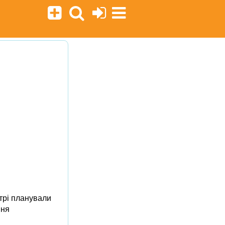
нтрі планували
ння