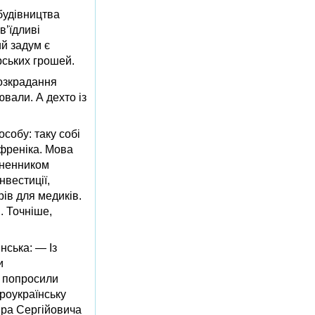
будівництва
в’їдливі
ий задум є
ських грошей.
озкрадання
вали. А дехто із
собу: таку собі
френіка. Мова
хненником
нвестиції,
рів для медиків.
. Точніше,
нська: — Із
и
І попросили
проукраїнську
ира Сергійовича