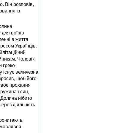
. Він розповів,
ювання із
олина
 для воїнів
ленні в життя
ґресом Українців.
білітаційний
ійникам. Чоловік
 греко-
ту існує величезна
просив, щоб його
 своє прохання
ружина і син,
м Долина нібито
через діяльність
рочитають.
дмовлявся.