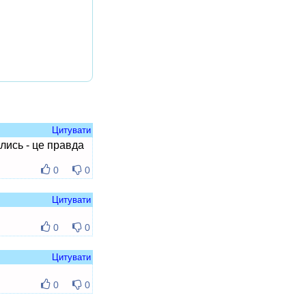
Цитувати
ались - це правда
0
0
Цитувати
0
0
Цитувати
0
0