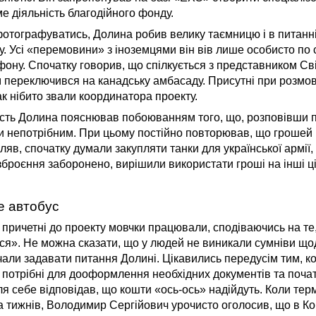
е діяльність благодійного фонду.
отографуватись, Долина робив велику таємницю і в питанні
у. Усі «перемовини» з іноземцями він вів лише особисто по
ону. Спочатку говорив, що спілкується з представником Св
м переключився на канадську амбасаду. Присутні при розмо
ак нібито звали координатора проекту.
ість Долина пояснював побоюванням того, що, розповівши п
и непотрібним. При цьому постійно повторював, що грошей 
ляв, спочатку думали закупляти танки для української армії,
броєння заборонено, вирішили використати гроші на інші ці
де автобус
сі причетні до проекту мовчки працювали, сподіваючись на те
я». Не можна сказати, що у людей не виникали сумніви що
чали задавати питання Долині. Цікавились передусім тим, к
, потрібні для дооформлення необхідних документів та почат
я себе відповідав, що кошти «ось-ось» надійдуть. Коли тер
ка тижнів, Володимир Сергійович урочисто оголосив, що в Ко