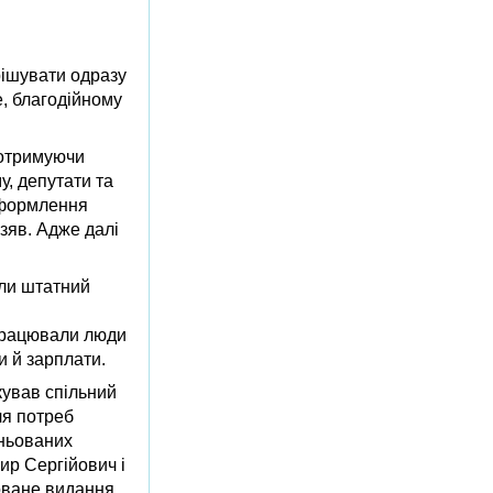
рішувати одразу
е, благодійному
 отримуючи
у, депутати та
 оформлення
взяв. Адже далі
али штатний
 Працювали люди
и й зарплати.
кував спільний
ля потреб
оньованих
ир Сергійович і
оване видання,