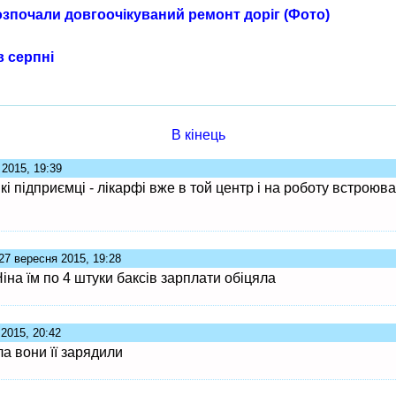
озпочали довгоочікуваний ремонт доріг (Фото)
в серпні
В кінець
 2015, 19:39
кі підприємці - лікарфі вже в той центр і на роботу встроюв
27 вересня 2015, 19:28
іна їм по 4 штуки баксів зарплати обіцяла
2015, 20:42
а вони її зарядили