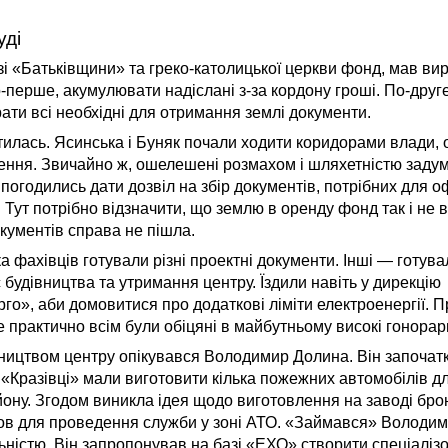
уді
і «Батьківщини» та греко-католицької церкви фонд, мав ви
-перше, акумулювати надіслані з-за кордону гроші. По-друг
ати всі необхідні для отримання землі документи.
утилась. Ясинська і Буняк почали ходити коридорами влади,
ення. Звичайно ж, ошелешені розмахом і шляхетністю задум
погодились дати дозвіл на збір документів, потрібних для
 Тут потрібно відзначити, що землю в оренду фонд так і не 
кументів справа не пішла.
а фахівців готували різні проектні документи. Інші — готув
 будівництва та утримання центру. Їздили навіть у дирекцію
о», аби домовитися про додаткові ліміти електроенергії.
 практично всім були обіцяні в майбутньому високі гонорар
ництвом центру опікувався Володимир Долина. Він започат
 «Кразівці» мали виготовити кілька пожежних автомобілів д
ону. Згодом виникла ідея щодо виготовлення на заводі бр
ов для проведення служби у зоні АТО. «Займався» Володим
ністю. Він запропонував на базі «ЕХО» створити спеціаліз