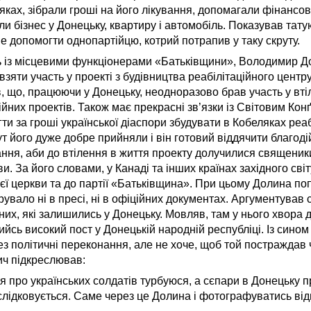
яках, зібрали гроші на його лікування, допомагали фінансово
ли бізнес у Донецьку, квартиру і автомобіль. Показував тату
не допомогти однопартійцю, котрий потрапив у таку скруту.
із місцевими функціонерами «Батьківщини», Володимир Д
зяти участь у проекті з будівництва реабілітаційного центру
в, що, працюючи у Донецьку, неодноразово брав участь у вті
ійних проектів. Також має прекрасні зв’язки із Світовим Кон
гти за гроші української діаспори збудувати в Кобеляках реа
ут його дуже добре прийняли і він готовий віддячити благод
ня, аби до втілення в життя проекту долучилися священики
и. За його словами, у Канаді та інших країнах західного сві
ієї церкви та до партії «Батьківщина». При цьому Долина по
рувало ні в пресі, ні в офіційних документах. Аргументував
них, які залишились у Донецьку. Мовляв, там у нього хвора д
ийсь високий пост у Донецькій народній республіці. Із сино
з політичні переконання, але не хоче, щоб той постраждав 
ич підкреслював:
 про українських солдатів турбуюся, а сєпари в Донецьку п
слідковується. Саме через це Долина і фотографуватись ві