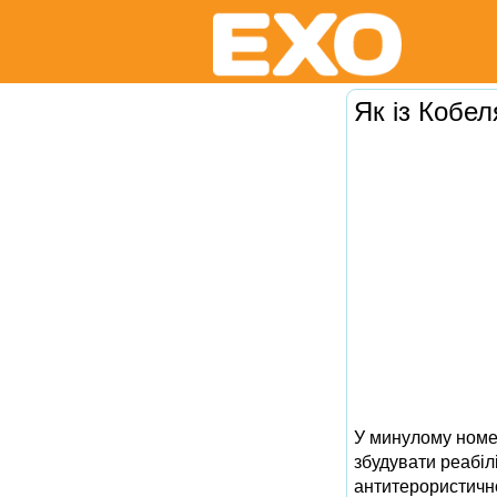
Як із Кобе
У минулому номер
збудувати реабіл
антитерористично