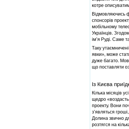
котре описуватим
Відмовляючись ф
спонсорів проект
мобільному телеф
Українців. Згодо
ім’я Руді. Саме т
Таку утаємничен
явки», може стат
дуже багато. Мов
що поставляти оз
Із Києва приї
Кілька місяців у
щедро «воздастьс
проекту. Вони по
з’являться гроші
Долина звично дл
розтягся на кіль