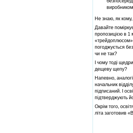
безпосередн
виробником.
Не знаю, як кому
Давайте поміркує
пропозицією в 1 
«трейдоплюсом» п
погоджується без
чи не так?
І чому тоді щедр
дещеву щепу?
Напевно, аналогіч
начальник відділ
підписаний. І ос
підтверджують йо
Окрім того, осві
літа заготовив «