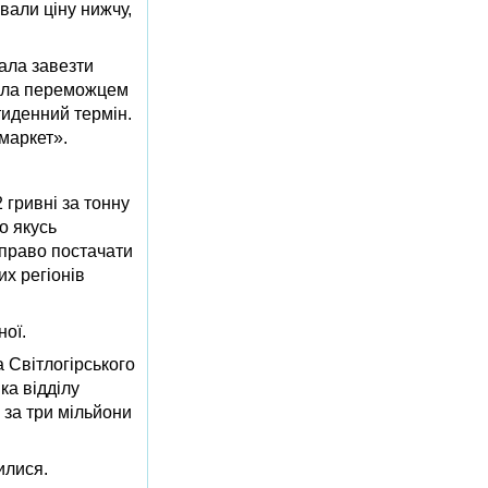
вали ціну нижчу,
ала завезти
стала переможцем
тиденний термін.
маркет».
 гривні за тонну
о якусь
 право постачати
их регіонів
ної.
а Світлогірського
ка відділу
 за три мільйони
илися.