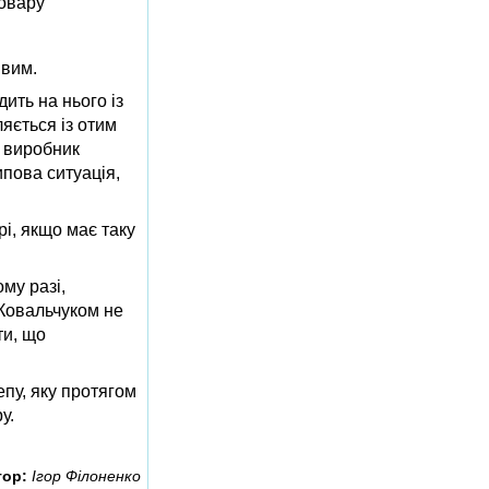
товару
ивим.
ить на нього із
ляється із отим
А виробник
ипова ситуація,
і, якщо має таку
ому разі,
 Ковальчуком не
ти, що
епу, яку протягом
у.
тор:
Ігор Філоненко