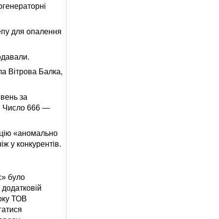
логенераторні
епу для опалення
одавали.
ла Вітрова Балка,
ивень за
и. Число 666 —
кацію «аномально
іж у конкурентів.
с» було
 додатковій
боку ТОВ
гатися