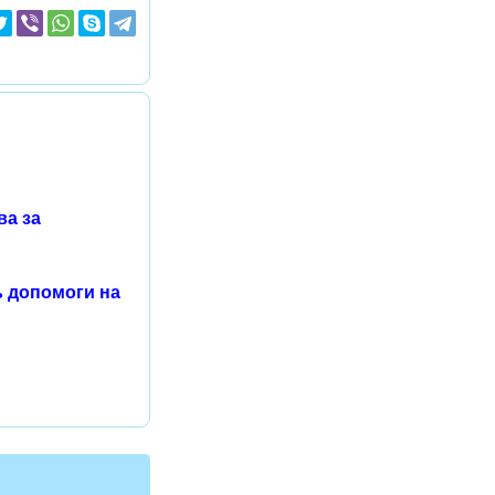
ва за
ь допомоги на