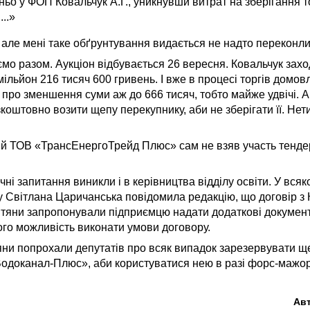
ьо у ФОП Ковальчук А.Г., уникнувши витрат на зберігання 
..»
, але мені таке обґрунтування видається не надто переконл
мо разом. Аукціон відбувається 26 вересня. Ковальчук заход
мільйон 216 тисяч 600 гривень. І вже в процесі торгів домов
ро зменшення суми аж до 666 тисяч, тобто майже удвічі. 
коштовно возити щепу перекупнику, аби не зберігати її. Нет
ий ТОВ «ТрансЕнергоТрейд Плюс» сам не взяв участь тендер
ні запитання виникли і в керівництва відділу освіти. У всяк
у Світлана Царичанська повідомила редакцію, що договір з
вітяни запропонували підприємцю надати додаткові докумен
го можливість виконати умови договору.
тяни попрохали депутатів про всяк випадок зарезервувати щ
Водоканал-Плюс», аби користуватися нею в разі форс-мажор
Ав