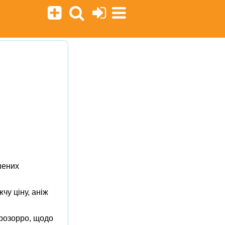
шених
чу ціну, аніж
Прозорро, щодо