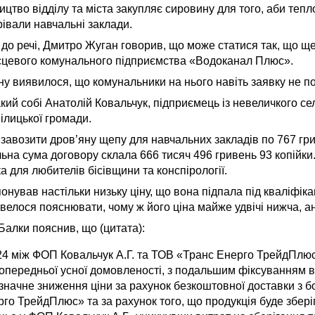
ництво відділу та міста закупляє сировину для того, аби теп
рівали навчальні заклади.
 до речі, Дмитро Жуган говорив, що може статися так, що щ
ісцевого комунального підприємства «Водоканал Плюс».
ону виявилося, що комунальники на нього навіть заявку не п
акий собі Анатолій Ковальчук, підприємець із невеличкого се
Білицької громади.
 завозити дров’яну щепу для навчальних закладів по 767 гр
льна сума договору склала 666 тисяч 496 гривень 93 копійк
а для любителів бісівщини та конспірології.
онував настільки низьку ціну, що вона підпала під кваліфі
овелося пояснювати, чому ж його ціна майже удвічі нижча, ан
Балки пояснив, що (цитата):
024 між ФОП Ковальчук А.Г. та ТОВ «Транс Енерго ТрейдПлю
опередньої усної домовленості, з подальшим фіксуванням в
ро значне зниження ціни за рахунок безкоштовної доставки з 
го ТрейдПлюс» та за рахунок того, що продукція буде збері