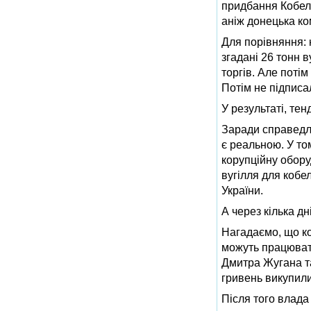
придбання Кобеля
аніж донецька ко
Для порівняння: 
згадані 26 тонн 
торгів. Але поті
Потім не підписа
У результаті, те
Заради справедли
є реальною. У то
корупційну обору
вугілля для кобе
України.
А через кілька дн
Нагадаємо, що ко
можуть працювати
Дмитра Жугана та
гривень викупили
Після того влада