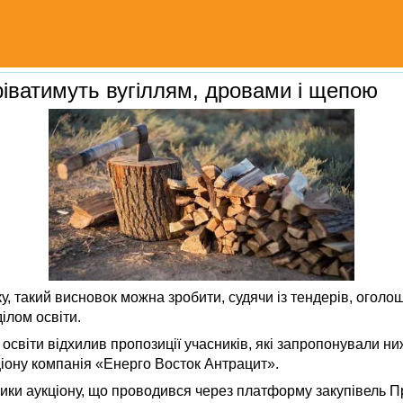
ріватимуть вугіллям, дровами і щепою
у, такий висновок можна зробити, судячи із тендерів, оголо
ілом освіти.
 освіти відхилив пропозиції учасників, які запропонували ниж
іону компанія «Енерго Восток Антрацит».
ики аукціону, що проводився через платформу закупівель 