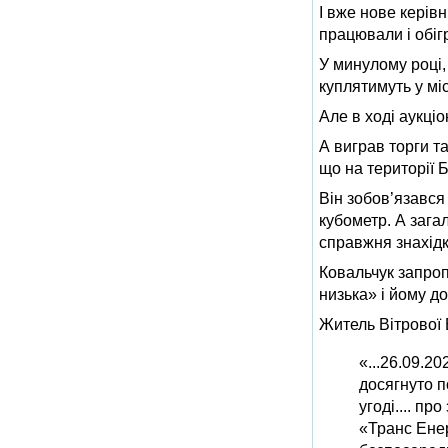
І вже нове керів
працювали і обіг
У минулому році,
куплятимуть у м
Але в ході аукці
А виграв торги т
що на території 
Він зобов’язався
кубометр. А зага
справжня знахідк
Ковальчук запроп
низька» і йому д
Житель Вітрової 
«...26.09.2
досягнуто п
угоді.... п
«Транс Енер