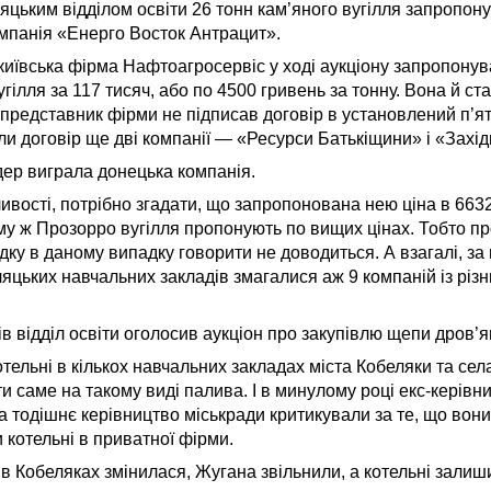
цьким відділом освіти 26 тонн кам’яного вугілля запропону
мпанія «Енерго Восток Антрацит».
київська фірма Нафтоагросервіс у ході аукціону запропонув
вугілля за 117 тисяч, або по 4500 гривень за тонну. Вона й 
м представник фірми не підписав договір в установлений п’я
ли договір ще дві компанії — «Ресурси Батькіщини» і «Захід
ндер виграла донецька компанія.
вості, потрібно згадати, що запропонована нею ціна в 6632
му ж Прозорро вугілля пропонують по вищих цінах. Тобто пр
дку в даному випадку говорити не доводиться. А взагалі, за
ляцьких навчальних закладів змагалися аж 9 компаній із різн
ів відділ освіти оголосив аукціон про закупівлю щепи дров’я
тельні в кількох навчальних закладах міста Кобеляки та сел
 саме на такому виді палива. І в минулому році екс-керівни
 тодішнє керівництво міськради критикували за те, що вони
 котельні в приватної фірми.
 в Кобеляках змінилася, Жугана звільнили, а котельні залиш