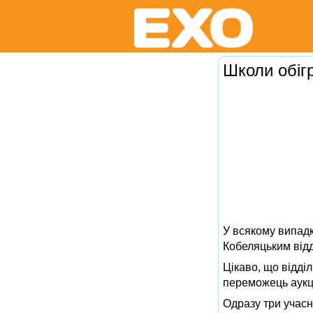
Школи обіг
У всякому випадк
Кобеляцьким відд
Цікаво, що відділ
переможець аукц
Одразу три учасн