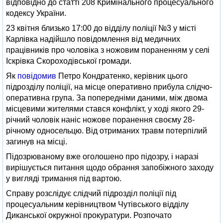
відповідно до статті 208 Кримінального процесуального
кодексу України.
23 квітня близько 17:00 до відділу поліції №3 у місті
Карлівка надійшло повідомлення від медичних
працівників про чоловіка з ножовим пораненням у селі
Іскрівка Скороходівської громади.
Як
повідомив
Петро Кондратенко, керівник цього
підрозділу поліції, на місце оперативно прибула слідчо-
оперативна група. За попередніми даними, між двома
місцевими жителями стався конфлікт, у ході якого 29-
річний чоловік наніс ножове поранення своєму 28-
річному односельцю. Від отриманих травм потерпілий
загинув на місці.
Підозрюваному вже оголошено про підозру, і наразі
вирішується питання щодо обрання запобіжного заходу
у вигляді тримання під вартою.
Справу розслідує слідчий підрозділ поліції під
процесуальним керівництвом Чутівського відділу
Диканської окружної прокуратури. Розпочато