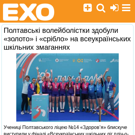
Полтавські волейболістки здобули
«золото» і «срібло» на всеукраїнських
шкільних змаганнях
Учениці Полтавського ліцею №14 «Здоров’я» блискуче
виступили у фіналі «Всеукраїнських шкільних ліг пліч-о-