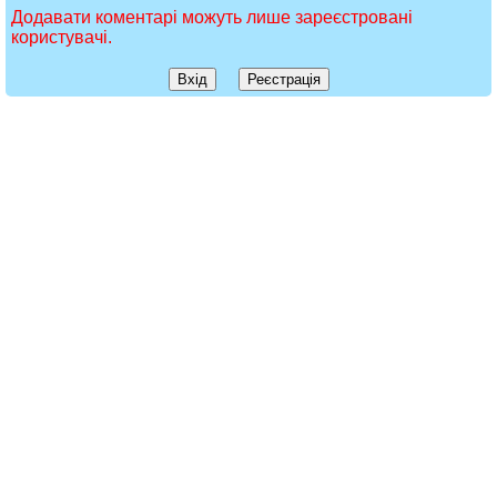
Додавати коментарі можуть лише зареєстровані
користувачі.
Вхід
Реєстрація