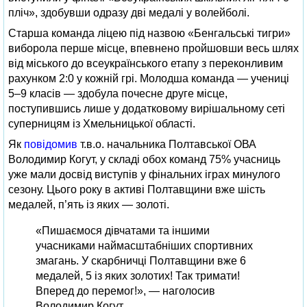
пліч», здобувши одразу дві медалі у волейболі.
Старша команда ліцею під назвою «Бенгальські тигри»
виборола перше місце, впевнено пройшовши весь шлях
від міського до всеукраїнського етапу з переконливим
рахунком 2:0 у кожній грі. Молодша команда — учениці
5–9 класів — здобула почесне друге місце,
поступившись лише у додатковому вирішальному сеті
суперницям із Хмельницької області.
Як
повідомив
т.в.о. начальника Полтавської ОВА
Володимир Когут, у складі обох команд 75% учасниць
уже мали досвід виступів у фінальних іграх минулого
сезону. Цього року в активі Полтавщини вже шість
медалей, п’ять із яких — золоті.
«Пишаємося дівчатами та іншими
учасниками наймасштабніших спортивних
змагань. У скарбничці Полтавщини вже 6
медалей, 5 із яких золотих! Так тримати!
Вперед до перемог!», — наголосив
Володимир Когут.