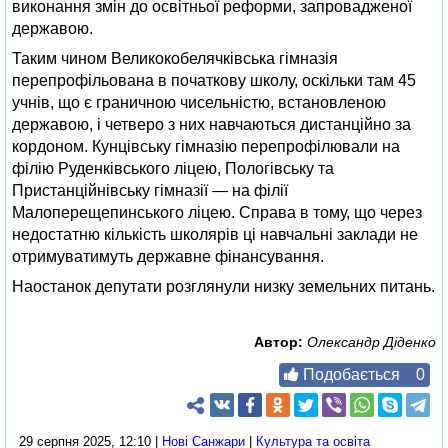
виконання змін до освітньої реформи, запровадженої
державою.
Таким чином Великокобелячківська гімназія
перепрофільована в початкову школу, оскільки там 45
учнів, що є граничною чисельністю, встановленою
державою, і четверо з них навчаються дистанційно за
кордоном. Кунцівську гімназію перепрофілювали на
філію Руденківського ліцею, Пологівську та
Пристанційнівську гімназії — на філії
Малоперещепинського ліцею. Справа в тому, що через
недостатню кількість школярів ці навчальні заклади не
отримуватимуть державне фінансування.
Наостанок депутати розглянули низку земельних питань.
Автор:
Олександр Діденко
Подобається
0
29 серпня 2025, 12:10 |
Нові Cанжари
|
Культура та освіта