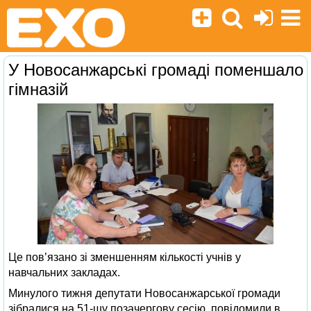
У Новосанжарські громаді поменшало
гімназій
Це пов’язано зі зменшенням кількості учнів у
навчальних закладах.
Минулого тижня депутати Новосанжарської громади
зібралися на 51-шу позачергову сесію, повідомили в