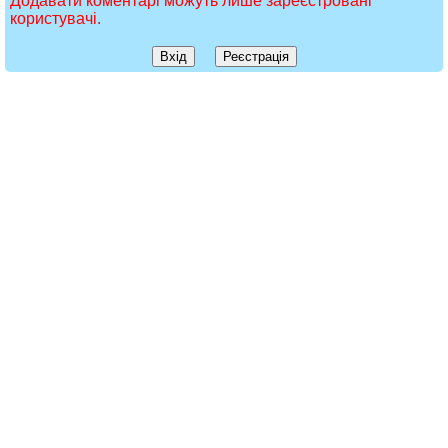
Додавати коментарі можуть лише зареєстровані
користувачі.
Вхід
Реєстрація