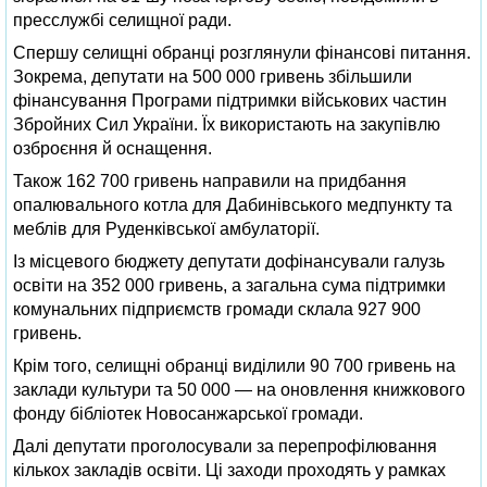
пресслужбі селищної ради.
Спершу селищні обранці розглянули фінансові питання.
Зокрема, депутати на 500 000 гривень збільшили
фінансування Програми підтримки військових частин
Збройних Сил України. Їх використають на закупівлю
озброєння й оснащення.
Також 162 700 гривень направили на придбання
опалювального котла для Дабинівського медпункту та
меблів для Руденківської амбулаторії.
Із місцевого бюджету депутати дофінансували галузь
освіти на 352 000 гривень, а загальна сума підтримки
комунальних підприємств громади склала 927 900
гривень.
Крім того, селищні обранці виділили 90 700 гривень на
заклади культури та 50 000 — на оновлення книжкового
фонду бібліотек Новосанжарської громади.
Далі депутати проголосували за перепрофілювання
кількох закладів освіти. Ці заходи проходять у рамках