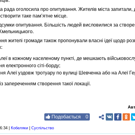
ців.
а рада оголосила про опитування. Жителів міста запитали, де
 створити таке пам’ятне місце.
підсумки опитування. Більшість людей висловилися за створе
Хмельницького.
ння жителі громади також пропонували власні ідеї щодо ро
х:
леї в кожному населеному пункті, де мешкають військовосл
я електронного сіті-борду;
я Алеї уздовж тротуару по вулиці Шевченка або на Алеї Гер
із запереченням створення такої локації.
Ав
Подобається
0
6:34 |
Кобеляки
|
Суспільство