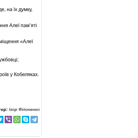
, на їх думку,
ння Алеї пам’яті
зміщення «Алеї
ужбовці;
оїв у Кобеляках.
тор:
Ігор Філоненко