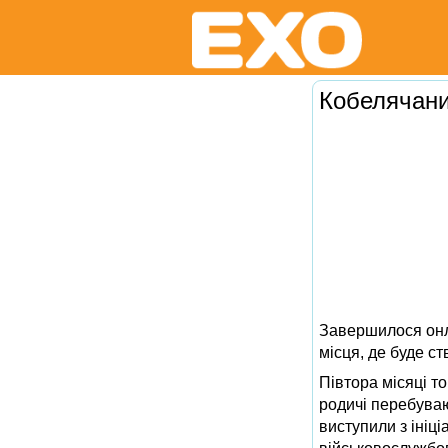
Кобелячани 
Завершилося онл
місця, де буде ст
Півтора місяці то
родичі перебуваю
виступили з ініц