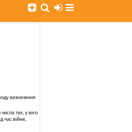
воду визначення
 числа тих, у кого
д час війни,