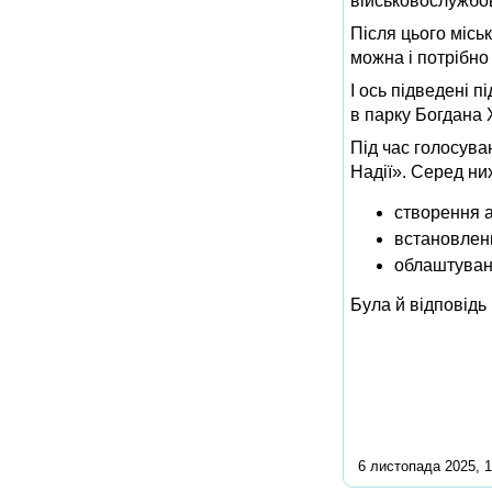
військовослужбов
Після цього міськ
можна і потрібно
І ось підведені 
в парку Богдана 
Під час голосува
Надії». Серед ни
створення а
встановленн
облаштуванн
Була й відповідь 
6 листопада 2025, 1