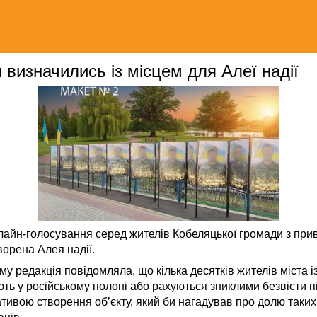
визначились із місцем для Алеї надії
айн-голосування серед жителів Кобеляцької громади з при
ворена Алея надії.
му редакція повідомляла, що кілька десятків жителів міста із
ть у російському полоні або рахуються зниклими безвісти пі
іативою створення об’єкту, який би нагадував про долю таких