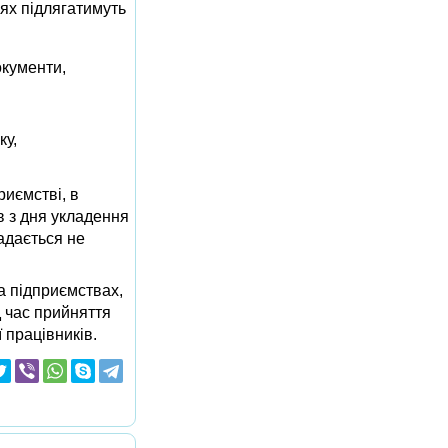
ях підлягатимуть
окументи,
ку,
риємстві, в
в з дня укладення
адається не
а підприємствах,
д час прийняття
 працівників.