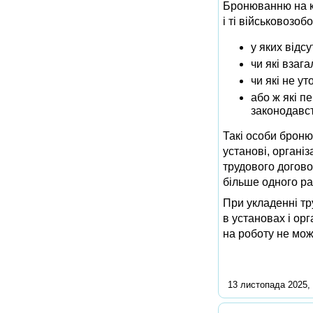
Бронюванню на кр
і ті військовозоб
у яких відс
чи які взаг
чи які не у
або ж які п
законодавст
Такі особи броню
установі, органі
трудового догово
більше одного ра
При укладенні тр
в установах і ор
на роботу не мож
13 листопада 2025, 