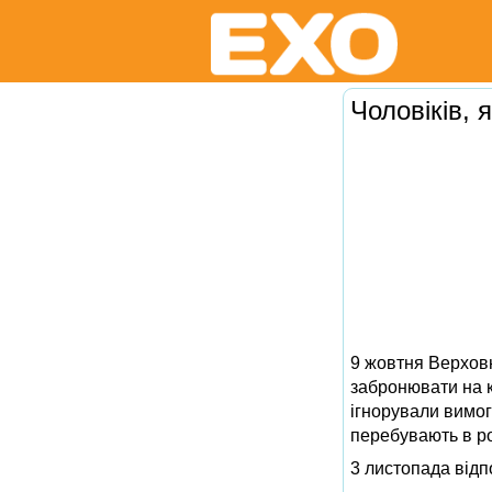
Чоловіків,
9 жовтня Верхов
забронювати на к
ігнорували вимоги
перебувають в р
3 листопада від