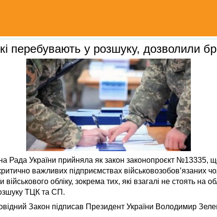
 які перебувають у розшуку, дозволили б
на Рада України прийняла як закон законопроєкт №13335, щ
ритично важливих підприємствах військовозобов’язаних чоло
 військового обліку, зокрема тих, які взагалі не стоять на о
озшуку ТЦК та СП.
повідний Закон підписав Президент України Володимир Зеле