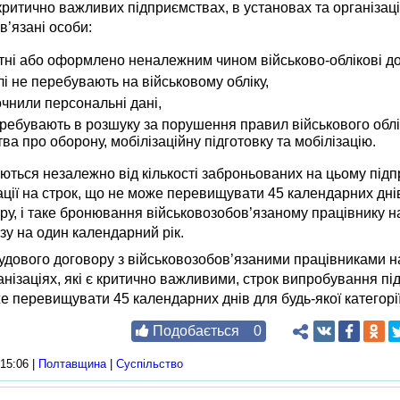
итично важливих підприємствах, в установах та організаці
ов’язані особи:
утні або оформлено неналежним чином військово-облікові д
алі не перебувають на військовому обліку,
точнили персональні дані,
еребувають в розшуку за порушення правил військового облі
ва про оборону, мобілізаційну підготовку та мобілізацію.
ються незалежно від кількості заброньованих на цьому підп
зації на строк, що не може перевищувати 45 календарних дні
ру, і таке бронювання військовозобов’язаному працівнику н
зу на один календарний рік.
удового договору з військовозобов’язаними працівниками н
ганізаціях, які є критично важливими, строк випробування пі
е перевищувати 45 календарних днів для будь-якої категорії
Подобається
0
15:06 |
Полтавщина
|
Суспільство