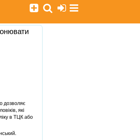
ронювати
о дозволяє
віків, які
бліку в ТЦК або
нський.