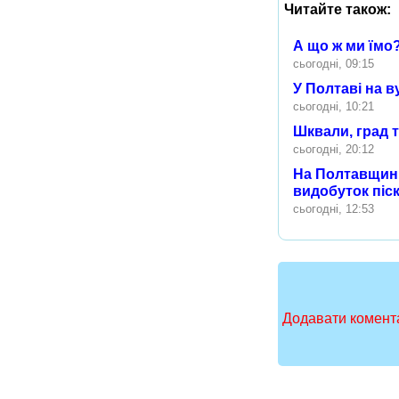
Читайте також:
А що ж ми їмо
сьогодні, 09:15
У Полтаві на в
сьогодні, 10:21
Шквали, град 
сьогодні, 20:12
На Полтавщині
видобуток піск
сьогодні, 12:53
Додавати комента