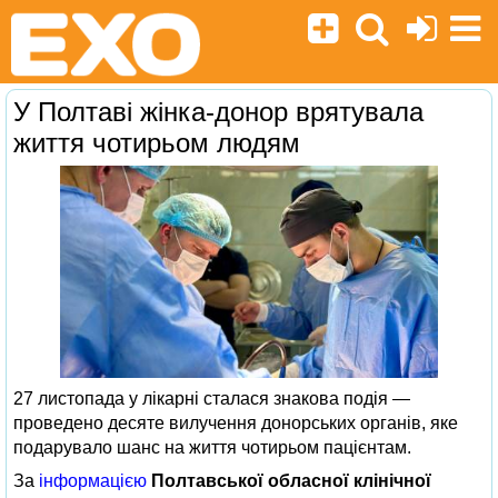
У Полтаві жінка-донор врятувала
життя чотирьом людям
27 листопада у лікарні сталася знакова подія —
проведено десяте вилучення донорських органів, яке
подарувало шанс на життя чотирьом пацієнтам.
За
інформацією
Полтавської обласної клінічної