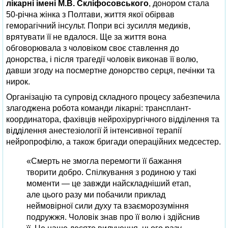
лікарні імені М.В. Скліфосовського
, донором стала
50-річна жінка з Полтави, життя якої обірвав
геморагічний інсульт. Попри всі зусилля медиків,
врятувати її не вдалося. Ще за життя вона
обговорювала з чоловіком своє ставлення до
донорства, і після трагедії чоловік виконав її волю,
давши згоду на посмертне донорство серця, печінки та
нирок.
Організацію та супровід складного процесу забезпечила
злагоджена робота команди лікарні: трансплант-
координатора, фахівців нейрохірургічного відділення та
відділення анестезіології й інтенсивної терапії
нейропрофілю, а також бригади операційних медсестер.
«Смерть не змогла перемогти її бажання
творити добро. Спілкування з родиною у такі
моменти — це завжди найскладніший етап,
але цього разу ми побачили приклад
неймовірної сили духу та взаєморозуміння
подружжя. Чоловік знав про її волю і здійснив