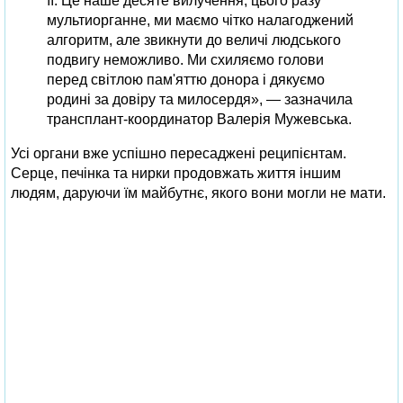
її. Це наше десяте вилучення, цього разу
мультиорганне, ми маємо чітко налагоджений
алгоритм, але звикнути до величі людського
подвигу неможливо. Ми схиляємо голови
перед світлою пам'яттю донора і дякуємо
родині за довіру та милосердя», — зазначила
трансплант-координатор Валерія Мужевська.
Усі органи вже успішно пересаджені реципієнтам.
Серце, печінка та нирки продовжать життя іншим
людям, даруючи їм майбутнє, якого вони могли не мати.