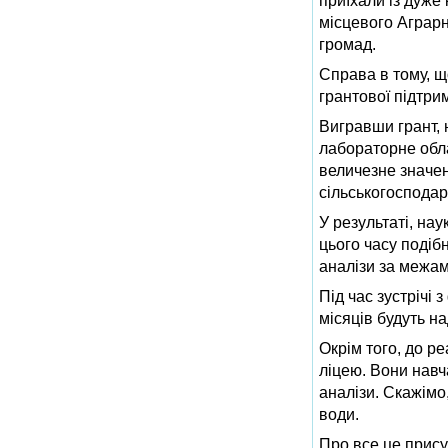
приїхали із дуже
місцевого Аграрн
громад.
Справа в тому, що
грантової підтри
Вигравши грант, 
лабораторне обла
величезне значен
сільськогосподарс
У результаті, на
цього часу подіб
аналізи за межам
Під час зустрічі
місяців будуть н
Окрім того, до ре
ліцею. Вони навч
аналізи. Скажімо,
води.
Про все це прису