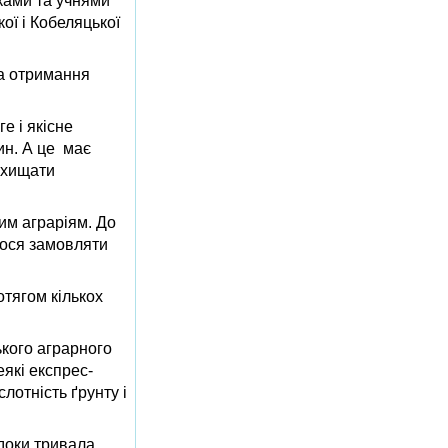
иками та учнями
ої і Кобеляцької
на отримання
е і якісне
ин. А це має
ахищати
вим аграріям. До
илося замовляти
отягом кількох
ького аграрного
які експрес-
лотність ґрунту і
 доки тривала