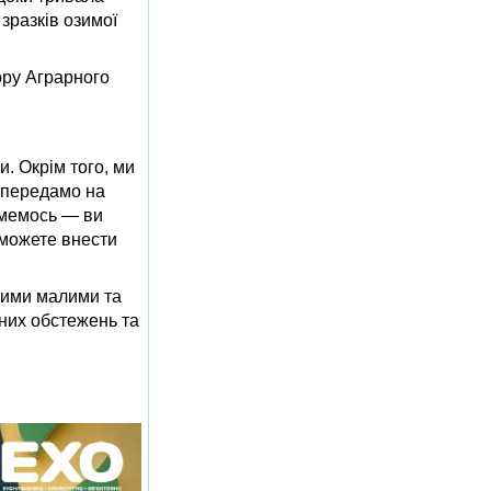
зразків озимої
ору Аграрного
. Окрім того, ми
, передамо на
имемось — ви
зможете внести
аними малими та
них обстежень та