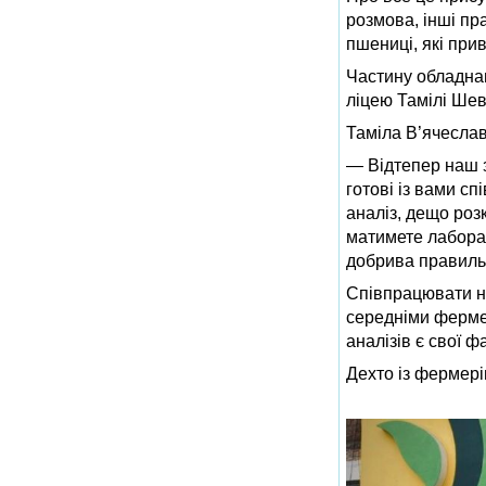
розмова, інші пр
пшениці, які при
Частину обладна
ліцею Тамілі Шев
Таміла В’ячеслав
— Відтепер наш з
готові із вами с
аналіз, дещо роз
матимете лаборат
добрива правильн
Співпрацювати на
середніми ферме
аналізів є свої ф
Дехто із фермері