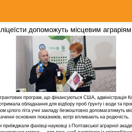
 ліцеїсти допоможуть місцевим аграріям
з грантових програм, що фінансуються США, адміністрація 
отримала обладнання для відбору проб ґрунту і води та пр
ягом цілого літа учні закладу безкоштовно допомагатимуть м
ченні основних показників, котрі впливають на родючість.
 приїжджали фахівці-науковці з Полтавської аграрної акаде