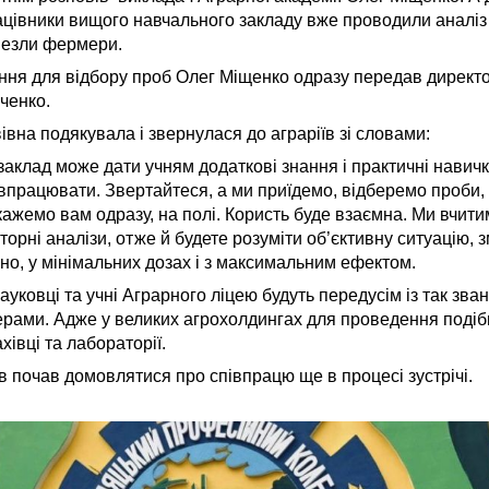
ацівники вищого навчального закладу вже проводили аналіз 
везли фермери.
ння для відбору проб Олег Міщенко одразу передав директ
ченко.
івна подякувала і звернулася до аграріїв зі словами:
аклад може дати учням додаткові знання і практичні навички
півпрацювати. Звертайтеся, а ми приїдемо, відберемо проби
кажемо вам одразу, на полі. Користь буде взаємна. Ми вчит
орні аналізи, отже й будете розуміти об’єктивну ситуацію, 
о, у мінімальних дозах і з максимальним ефектом.
уковці та учні Аграрного ліцею будуть передусім із так зв
рами. Адже у великих агрохолдингах для проведення подіб
ахівці та лабораторії.
в почав домовлятися про співпрацю ще в процесі зустрічі.