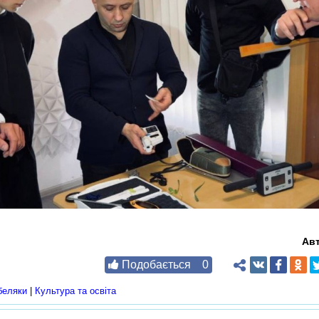
Ав
Подобається
0
беляки
|
Культура та освіта