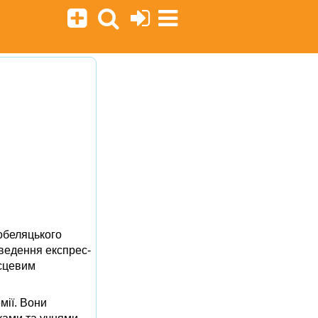
Кобеляцького
оведення експрес-
ісцевим
мії. Вони