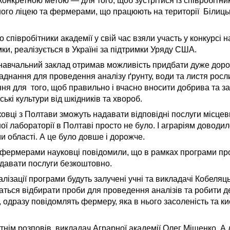
 конкретною метою — для того, щоб зустрітися із співробітн
ого ліцею та фермерами, що працюють на території Білицьк
 співробітники академії у свій час взяли участь у конкурсі 
мки, реалізується в Україні за підтримки Уряду США.
навчальний заклад отримав можливість придбати дуже дорог
днання для проведення аналізу ґрунту, води та листя росл
ня для того, щоб правильно і вчасно вносити добрива та з
ькі культури від шкідників та хвороб.
уковці з Полтави зможуть надавати відповідні послуги місце
ної лабораторії в Полтаві просто не було. І аграріям довод
и області. А це було довше і дорожче.
 з фермерами науковці повідомили, що в рамках програми пр
адавати послуги безкоштовно.
алізації програми будуть залучені учні та викладачі Кобеляц
аться відбирати проби для проведення аналізів та робити де
 одразу повідомлять фермеру, яка в нього засоленість та кис
тнім розповів викладач Аграрної академії Олег Міщенко. А