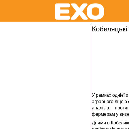
Кобеляцькі
У рамках однієї 
аграрного ліцею 
аналізів. І прот
фермерам у визна
Днями в Кобеляки