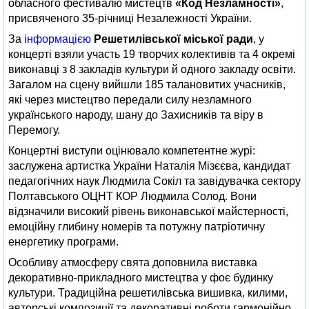
обласного фестивалю мистецтв
«Код Незламності»
,
присвяченого 35‑річниці Незалежності України.
За
інформацією
Решетилівської міської ради
, у
концерті взяли участь 19 творчих колективів та 4 окремі
виконавці з 8 закладів культури й одного закладу освіти.
Загалом на сцену вийшли 185 талановитих учасників,
які через мистецтво передали силу незламного
українського народу, шану до Захисників та віру в
Перемогу.
Концертні виступи оцінювало компетентне журі:
заслужена артистка України Наталія Мізєєва, кандидат
педагогічних наук Людмила Сокіл та завідувачка сектору
Полтавського ОЦНТ КОР Людмила Солод. Вони
відзначили високий рівень виконавської майстерності,
емоційну глибину номерів та потужну патріотичну
енергетику програми.
Особливу атмосферу свята доповнила виставка
декоративно‑прикладного мистецтва у фоє будинку
культури. Традиційна решетилівська вишивка, килими,
авторські композиції та декоративні роботи гармонійно