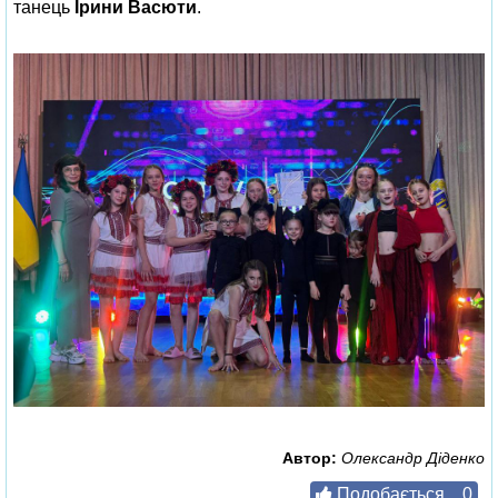
танець
Ірини Васюти
.
Автор:
Олександр Діденко
Подобається
0