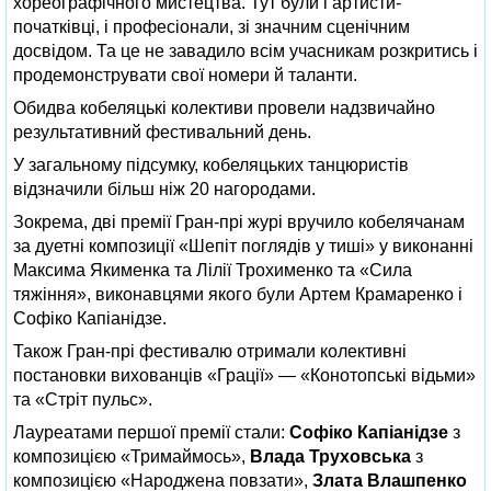
хореографічного мистецтва. Тут були і артисти-
початківці, і професіонали, зі значним сценічним
досвідом. Та це не завадило всім учасникам розкритись і
продемонструвати свої номери й таланти.
Обидва кобеляцькі колективи провели надзвичайно
результативний фестивальний день.
У загальному підсумку, кобеляцьких танцюристів
відзначили більш ніж 20 нагородами.
Зокрема, дві премії Гран-прі журі вручило кобелячанам
за дуетні композиції «Шепіт поглядів у тиші» у виконанні
Максима Якименка та Лілії Трохименко та «Сила
тяжіння», виконавцями якого були Артем Крамаренко і
Софіко Капіанідзе.
Також Гран-прі фестивалю отримали колективні
постановки вихованців «Грації» — «Конотопські відьми»
та «Стріт пульс».
Лауреатами першої премії стали:
Софіко Капіанідзе
з
композицією «Тримаймось»,
Влада Труховська
з
композицією «Народжена повзати»,
Злата Влашпенко