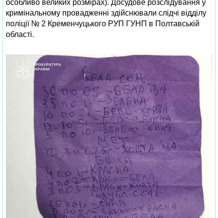
особливо великих розмірах). Досудове розслідування у
кримінальному провадженні здійснювали слідчі відділу
поліції № 2 Кременчуцького РУП ГУНП в Полтавській
області.