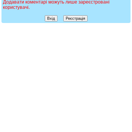
Додавати коментарі можуть лише зареєстровані
користувачі.
Вхід
Реєстрація