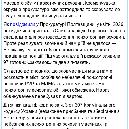
масового збуту наркотичних речовин. Кременчуцька
окружна прокуратура вже затвердила та скерувала до
суду відповідний обвинувальний акт.
Як
повідомили
у Прокуратурі Полтавщини, у квітні 2026
року дівчина приїхала з Олександрії до Горішніх Плавнів
спеціально для розповсюдження психотропних речовин.
Проте реалізувати злочинний намір їй не вдалося —
мешканку сусідньої області помітили та зупинили
працівники поліції. Під час огляду в її рюкзаку виявили
97 готових «закладок» та два зіп-пакети.
Слідство встановило, що зловмисниця мала намір
розкласти в місті особливо небезпечні психотропні
речовини PVP та МДМА, а також метамфетамін —
психотропну речовину, обіг якої обмежено. Наразі
обвинувачена перебуває під вартою.
Дії жінки кваліфіковано за ч. 3 ст. 307 Кримінального
кодексу України (незаконне придбання та зберігання з
метою збуту психотропних речовин та особливо
небезпечних психотропних речовин у великих та