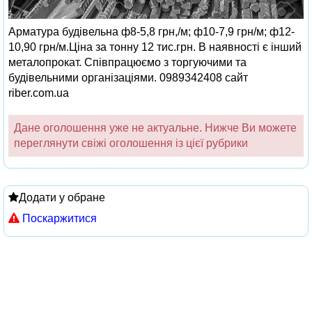
Арматура будiвельна ф8-5,8 грн,/м; ф10-7,9 грн/м; ф12-
10,90 грн/м.Цiна за тонну 12 тис.грн. В наявностi є iнший
металопрокат. Спiвпрацюємо з торгуючими та
будiвельними органiзацiями. 0989342408 сайт
riber.com.ua
Дане оголошення уже не актуальне. Нижче Ви можете
переглянути свіжі оголошення із цієї рубрики
Додати у обране
Поскаржитися