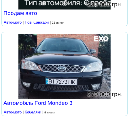
230 000 грн.
Продам авто
Авто-мото
|
Нові Cанжари
|
22 липня
270 000 грн.
Автомобіль Ford Mondeo 3
Авто-мото
|
Кобеляки
|
9 липня