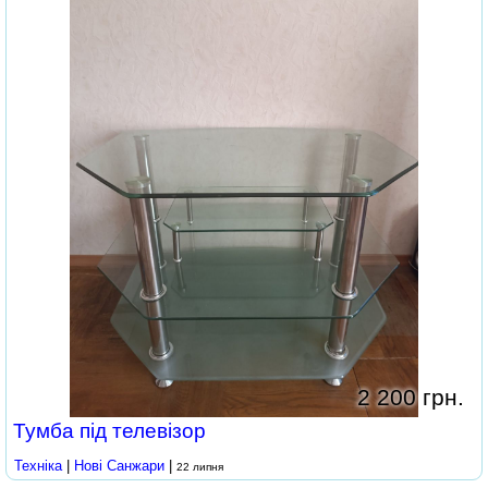
2 200 грн.
Тумба під телевізор
Техніка
|
Нові Cанжари
|
22 липня