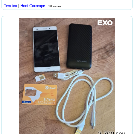
Техніка
|
Нові Cанжари
|
20 липня
2 700 грн.