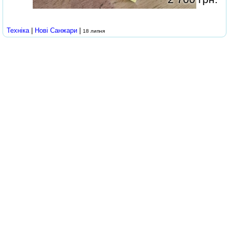
Техніка
|
Нові Cанжари
|
18 липня