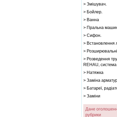
> Змішувач.
> Бойлер.
> Ванна
> Пральна машин
> Сифон.
> Встановлення л
> Розширювальні 
> Розведення тру
REHAU, система
> Натяжка
> Заміна арматур
> Батареї, радіат
> Заміни
Дане оголошення
рубрики