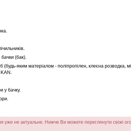
ка.
ічильників.
бачки (бак).
б (будь-яким матеріалом - поліпропілен, клеєна розводка, м
 KAN.
и у бачку.
ори.
 уже не актуальне. Нижче Ви можете переглянути свіжі ого