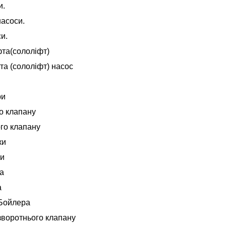
и.
насоси.
и.
фта(сололіфт)
та (сололіфт) насос
ри
о клапану
го клапану
ки
ки
а
а
Бойлера
зворотнього клапану