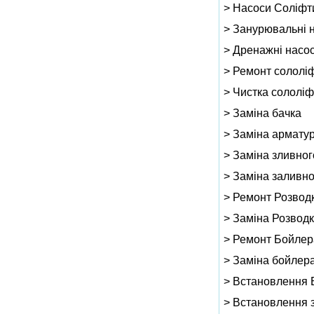
> Насоси Соліфт
> Занурювальні 
> Дренажні насос
> Ремонт сололі
> Чистка сололіф
> Заміна бачка
> Заміна армату
> Заміна зливног
> Заміна заливно
> Ремонт Розвод
> Заміна Розвод
> Ремонт Бойлер
> Заміна бойлер
> Встановлення 
> Встановлення 