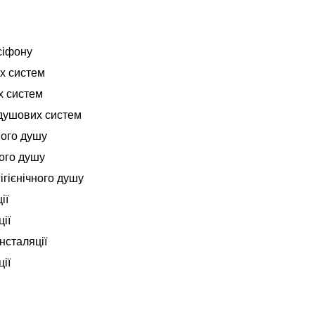
сіфону
х систем
х систем
душових систем
ного душу
ного душу
ігієнічного душу
ії
ії
нсталяції
ії