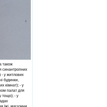
а також
ня синантропних
) - у житлових
і будинки,
х кімнат); - у
ком палат для
 тощо); - у
ладах
я їжі, магазини,