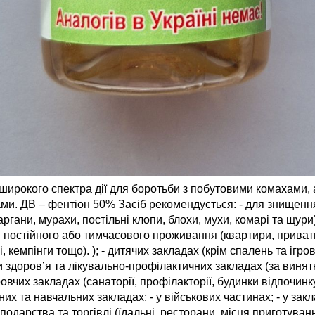
широкого спектра дії для боротьби з побутовими комахами, 
ми. ДВ – фентіон 50% Засіб рекомендується: - для знищен
ргани, мурахи, постільні клопи, блохи, мухи, комарі та щури
постійного або тимчасового проживання (квартири, приватн
, кемпінги тощо). ); - дитячих закладах (крім спалень та ігрови
 здоров’я та лікувально-профілактичних закладах (за винят
ровчих закладах (санаторії, профілакторії, будинки відпочинку
их та навчальних закладах; - у військових частинах; - у зак
одарства та торгівлі (їдальні, ресторани, місця приготуванн