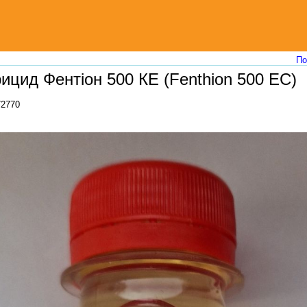
По
ицид Фентіон 500 КЕ (Fenthion 500 EC)
72770