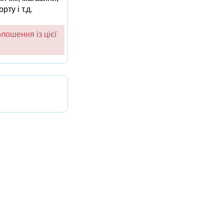
ту і т.д.
лошення із цієї