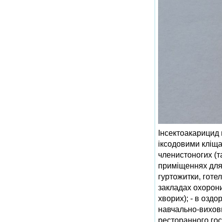
Інсектоакарицид 
іксодовими кліща
членистоногих (та
приміщеннях для 
гуртожитки, готелі
закладах охорони
хворих); - в оздо
навчально-виховн
ресторанного госп