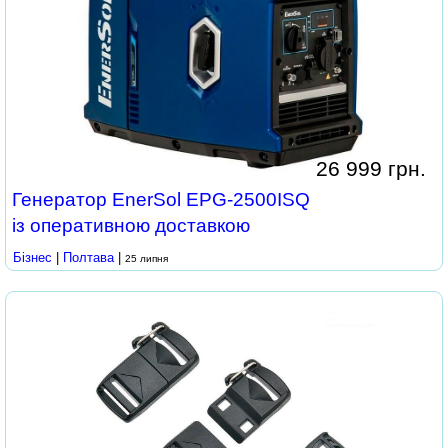
26 999 грн.
Генератор EnerSol EPG-2500ISQ
із оперативною доставкою
Бізнес
|
Полтава
|
25 липня