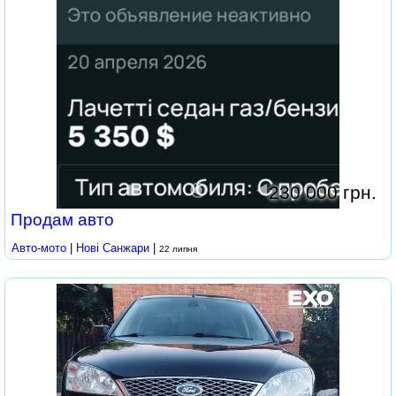
230 000 грн.
Продам авто
Авто-мото
|
Нові Cанжари
|
22 липня