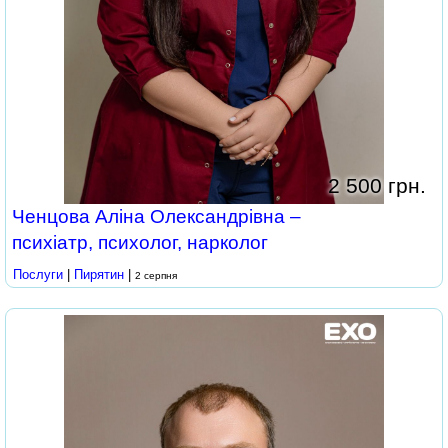
2 500 грн.
Ченцова Аліна Олександрівна –
психіатр, психолог, нарколог
Послуги
|
Пирятин
|
2 серпня