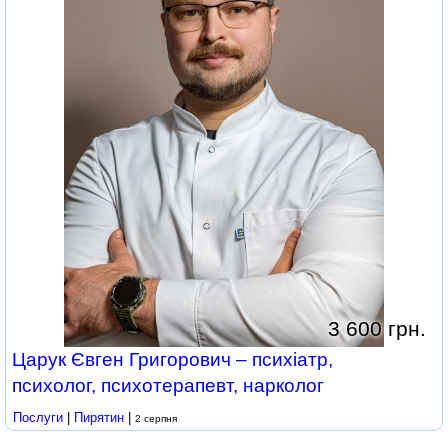
3 600 грн.
Царук Євген Григорович – психіатр,
психолог, психотерапевт, нарколог
Послуги
|
Пирятин
|
2 серпня