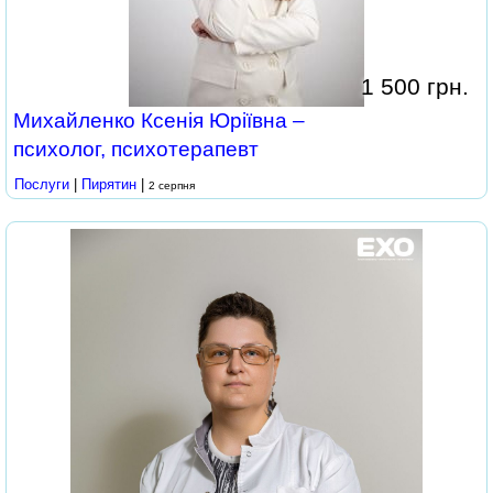
1 500 грн.
Михайленко Ксенія Юріївна –
психолог, психотерапевт
Послуги
|
Пирятин
|
2 серпня