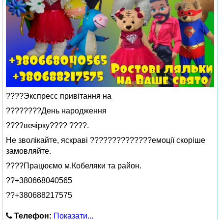
????Экспресс привітання на
????????День народження
????вечірку???? ????.
Не зволікайте, яскраві ??????????????емоції скоріше
замовляйте.
????Працюємо м.Кобеляки та район.
??+380668040565
??+380688217575
Телефон:
Показати...