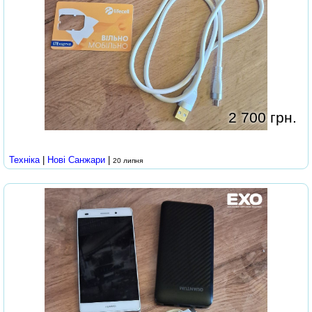
2 700 грн.
Техніка
|
Нові Cанжари
|
20 липня