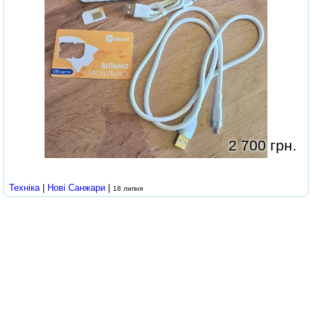
2 700 грн.
Техніка
|
Нові Cанжари
|
18 липня