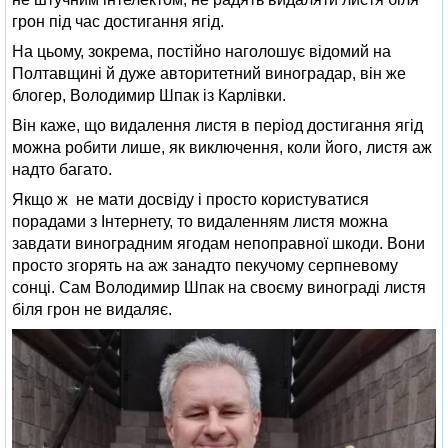
грон під час достигання ягід.
На цьому, зокрема, постійно наголошує відомий на
Полтавщині й дуже авторитетний виноградар, він же
блогер, Володимир Шпак із Карлівки.
Він каже, що видалення листя в період достигання ягід
можна робити лише, як виключення, коли його, листя аж
надто багато.
Якщо ж не мати досвіду і просто користуватися
порадами з Інтернету, то видаленням листя можна
завдати виноградним ягодам непоправної шкоди. Вони
просто згорять на аж занадто пекучому серпневому
сонці. Сам Володимир Шпак на своєму винограді листя
біля грон не видаляє.