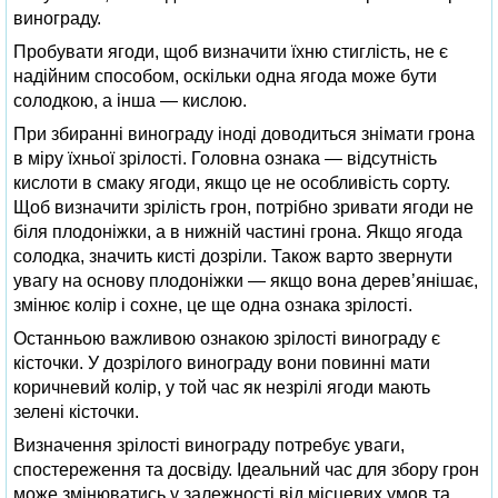
винограду.
Пробувати ягоди, щоб визначити їхню стиглість, не є
надійним способом, оскільки одна ягода може бути
солодкою, а інша — кислою.
При збиранні винограду іноді доводиться знімати грона
в міру їхньої зрілості. Головна ознака — відсутність
кислоти в смаку ягоди, якщо це не особливість сорту.
Щоб визначити зрілість грон, потрібно зривати ягоди не
біля плодоніжки, а в нижній частині грона. Якщо ягода
солодка, значить кисті дозріли. Також варто звернути
увагу на основу плодоніжки — якщо вона дерев’янішає,
змінює колір і сохне, це ще одна ознака зрілості.
Останньою важливою ознакою зрілості винограду є
кісточки. У дозрілого винограду вони повинні мати
коричневий колір, у той час як незрілі ягоди мають
зелені кісточки.
Визначення зрілості винограду потребує уваги,
спостереження та досвіду. Ідеальний час для збору грон
може змінюватись у залежності від місцевих умов та