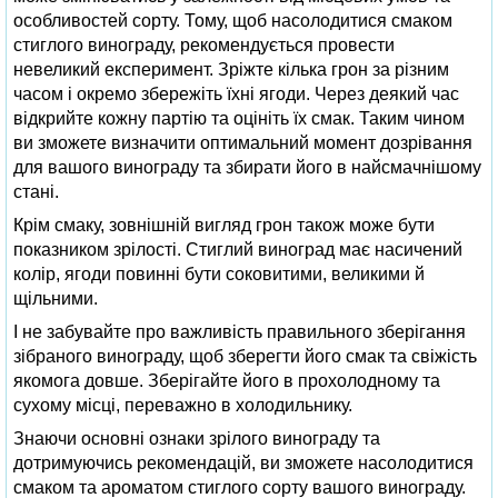
особливостей сорту. Тому, щоб насолодитися смаком
стиглого винограду, рекомендується провести
невеликий експеримент. Зріжте кілька грон за різним
часом і окремо збережіть їхні ягоди. Через деякий час
відкрийте кожну партію та оцініть їх смак. Таким чином
ви зможете визначити оптимальний момент дозрівання
для вашого винограду та збирати його в найсмачнішому
стані.
Крім смаку, зовнішній вигляд грон також може бути
показником зрілості. Стиглий виноград має насичений
колір, ягоди повинні бути соковитими, великими й
щільними.
І не забувайте про важливість правильного зберігання
зібраного винограду, щоб зберегти його смак та свіжість
якомога довше. Зберігайте його в прохолодному та
сухому місці, переважно в холодильнику.
Знаючи основні ознаки зрілого винограду та
дотримуючись рекомендацій, ви зможете насолодитися
смаком та ароматом стиглого сорту вашого винограду.