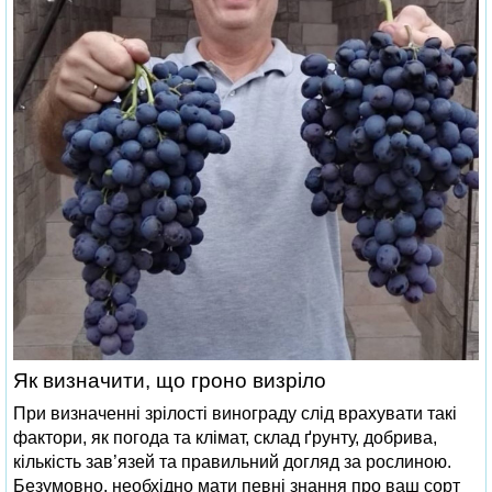
Як визначити, що гроно визріло
При визначенні зрілості винограду слід врахувати такі
фактори, як погода та клімат, склад ґрунту, добрива,
кількість зав’язей та правильний догляд за рослиною.
Безумовно, необхідно мати певні знання про ваш сорт