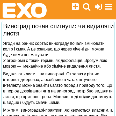
Виноград почав стигнути: чи видаляти
листя
Ягоди на ранніх сортах винограду почали змінювати
колір і смак. А це означає, що через лічені дні можна
буде ними посмакувати.
У агрономії є такий термін, як дефоліація. Зрозумілою
мовою — механічне або хімічне видалення листя.
Видаляють листя і на винограді. От зараз у різних
інтернет-джерелах, а особливо в чатах штучного
інтелекту, можна знайти багато порад з приводу того, що
в період дозрівання ягід на винограді потрібно видалити
листя, що притіняє грона. Мовляв, тоді ягідки достигнуть
швидше і будуть смачнішими.
Між тим, виноградарі-практики, які керуються власним, а
не штучним інтелектом, не радять видаляти листя біля