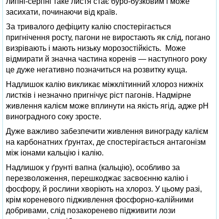
липні-серпні таке листя стає буро-бузковим і може
засихати, починаючи від країв.
За тривалого дефіциту калію спостерігається
пригнічення росту, пагони не виростають як слід, погано
визрівають і мають низьку морозостійкість. Може
відмирати й значна частина коренів — наступного року
це дуже негативно позначиться на розвитку куща.
Надлишок калію викликає міжклітинний хлороз нижніх
листків і незначно пригнічує ріст пагонів. Надмірне
живлення калієм може вплинути на якість ягід, адже рН
виноградного соку зросте.
Дуже важливо забезпечити живлення винограду калієм
на карбонатних ґрунтах, де спостерігається антагонізм
між іонами кальцію і калію.
Надлишок у ґрунті вапна (кальцію), особливо за
перезволоження, перешкоджає засвоєнню калію і
фосфору, й рослини хворіють на хлороз. У цьому разі,
крім кореневого підживлення фосфорно-калійними
добривами, слід позакоренево підживити лози