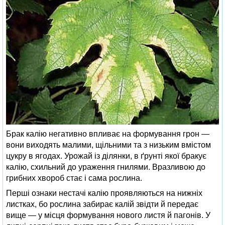
Брак калію негативно впливає на формування грон —
вони виходять малими, щільними та з низьким вмістом
цукру в ягодах. Урожай із ділянки, в ґрунті якої бракує
калію, схильний до ураження гнилями. Вразливою до
грибних хвороб стає і сама рослина.
Перші ознаки нестачі калію проявляються на нижніх
листках, бо рослина забирає калій звідти й передає
вище — у місця формування нового листя й пагонів. У