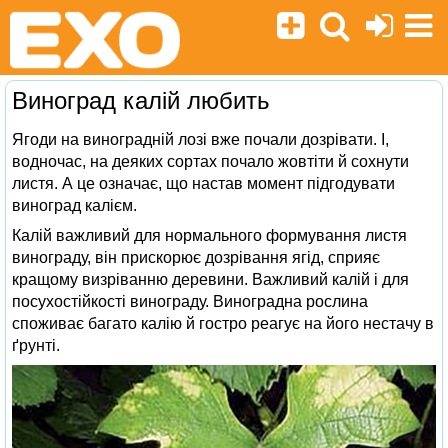
Виноград калій любить
Ягоди на виноградній лозі вже почали дозрівати. І,
водночас, на деяких сортах почало жовтіти й сохнути
листя. А це означає, що настав момент підгодувати
виноград калієм.
Калій важливий для нормального формування листя
винограду, він прискорює дозрівання ягід, сприяє
кращому визріванню деревини. Важливий калій і для
посухостійкості винограду. Виноградна рослина
споживає багато калію й гостро реагує на його нестачу в
ґрунті.