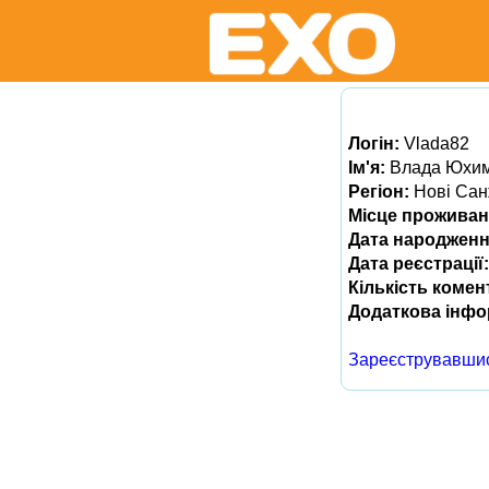
Логін:
Vlada82
Ім'я:
Влада Юхим
Регіон:
Нові Cа
Місце проживан
Дата народженн
Дата реєстрації:
Кількість комен
Додаткова інфо
Зареєструвавши