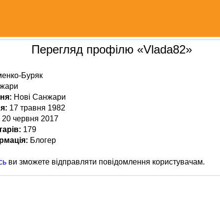
Перегляд профілю «Vlada82»
енко-Буряк
нжари
ня:
Нові Санжари
я:
17 травня 1982
20 червня 2017
тарів:
179
рмація:
Блогер
сь
ви зможете відправляти повідомлення користувачам.