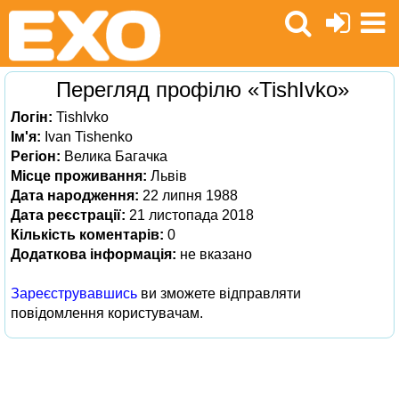
Перегляд профілю «TishIvko»
Логін:
TishIvko
Ім'я:
Ivan Tishenko
Регіон:
Велика Багачка
Місце проживання:
Львів
Дата народження:
22 липня 1988
Дата реєстрації:
21 листопада 2018
Кількість коментарів:
0
Додаткова інформація:
не вказано
Зареєструвавшись
ви зможете відправляти
повідомлення користувачам.