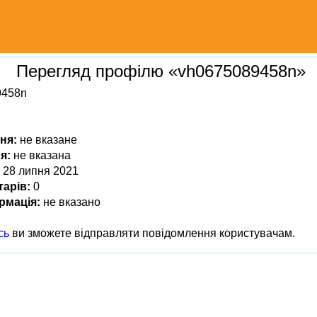
Перегляд профілю «vh0675089458n»
9458n
ня:
не вказане
я:
не вказана
28 липня 2021
тарів:
0
рмація:
не вказано
сь
ви зможете відправляти повідомлення користувачам.