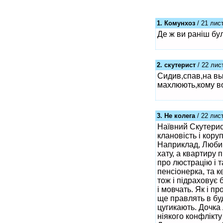
1. Комунхоз
/ 21 лис
Де ж ви раніш б
2. скутерист
/ 22 лис
Сидив,спав,на вы
махлюють,кому в
3. Не колега
/ 22 лис
Наївний Скутерис
клановість і коруп
Наприклад, Любим
хату, а квартиру 
про люстрацію і т
пенсіонерка, та к
тож і підраховує 
і мовчать. Як і п
ще правлять в бу
цугикають. Дочка 
ніякого конфлікту