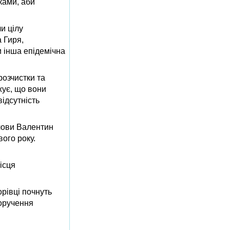
ками, аби
ли цілу
 Гиря,
и інша епідемічна
озчистки та
жує, що вони
відсутність
лови Валентин
вого року.
ісця
рівці почнуть
доручення