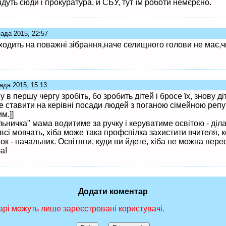
дуть сюди і прокуратура, й СБУ, тут їм роботи немєрєно.
ада 2015, 22:57
ходить на поважні зібрання,наче селищного голови не має,чи
ада 2015, 15:13
 в першу чергу зробіть, бо зробить дітей і бросе їх, знову д
же ставити на керівні посади людей з поганою сімейною репу
м.]]
ьничка" мама водитиме за ручку і керуватиме освітою - діла
 всі мовчать, хіба може така профспілка захистити вчителя,
ок - начальник. Освітяни, куди ви йдете, хіба не можна пер
а!
Додати коментар
рі можуть лише зареєстровані користувачі.