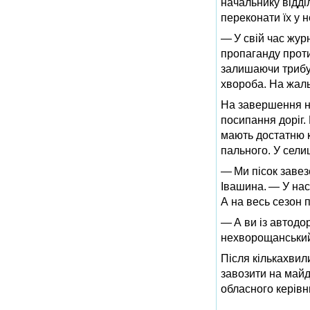
начальнику відді
переконати їх у 
— У свій час журн
пропаганду проти
залишаючи трибун
хвороба. На жал
На завершення на
посипання доріг.
мають достатню кі
пального. У сели
— Ми пісок завез
Івашина. — У нас
А на весь сезон п
— А ви із автодор
нехворощанський
Після кількахвил
завозити на майд
обласного керівн