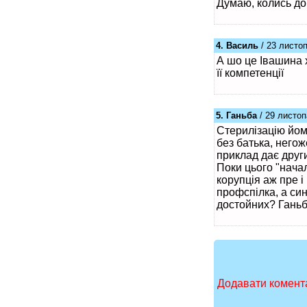
Думаю, колись дої
4. Василь
/ 23 листоп
А шо це Івашина 
її компетенції
5. Ганьба
/ 29 листоп
Стерилізацію йому
без батька, него
приклад дає други
Поки цього "начал
корупція аж пре і
профспілка, а син
достойних? Ганьб
Додавати комента