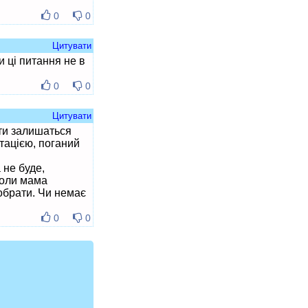
0
0
Цитувати
 ці питання не в
0
0
Цитувати
іти залишаться
тацією, поганий
 не буде,
 коли мама
еобрати. Чи немає
0
0