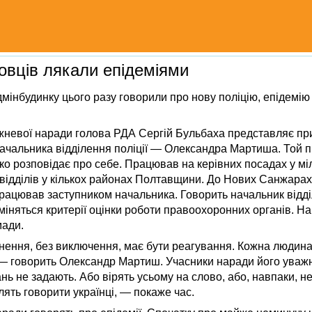
вців лякали епідеміями
дмінбудинку цього разу говорили про нову поліцію, епідемію 
жневої наради голова РДА Сергій Бульбаха представляє пр
 начальника відділення поліції — Олександра Мартиша. Той п
ко розповідає про себе. Працював на керівних посадах у мілі
ідділів у кількох районах Полтавщини. До Нових Санжарах 
рацював заступником начальника. Говорить начальник відді
зміняться критерії оцінки роботи правоохоронних органів. Н
мади.
нення, без виключення, має бути реагування. Кожна людин
 — говорить Олександр Мартиш. Учасники наради його уваж
нь не задають. Або вірять усьому на слово, або, навпаки, не
ять говорити українці, — покаже час.