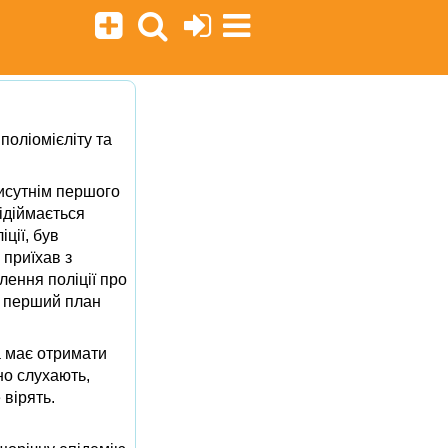
поліомієліту та
исутнім першого
ідіймається
ції, був
приїхав з
лення поліції про
а перший план
а має отримати
но слухають,
 вірять.