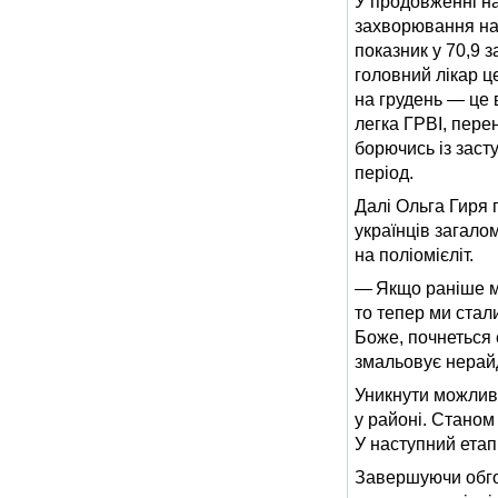
У продовженні на
захворювання на
показник у 70,9 
головний лікар 
на грудень — це 
легка ГРВІ, пере
борючись із заст
період.
Далі Ольга Гиря 
українців загало
на поліомієліт.
— Якщо раніше ми,
то тепер ми стали
Боже, почнеться е
змальовує нерай
Уникнути можливо
у районі. Станом
У наступний етап 
Завершуючи обго