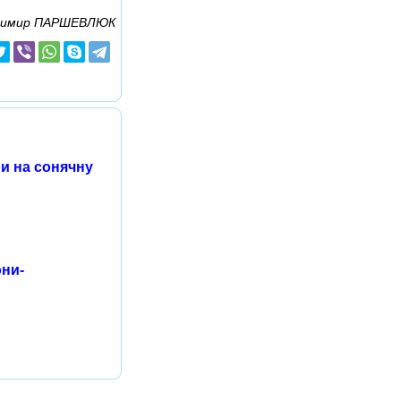
димир ПАРШЕВЛЮК
и на сонячну
они-