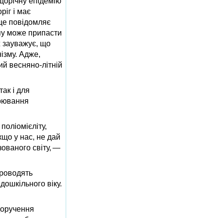
щорічну епідемію
іг і має
 це повідомляє
пу може припасти
 зауважує, що
ізму. Адже,
ий весняно-літній
ак і для
орювання
поліомієліту,
кщо у нас, не дай
зованого світу, —
проводять
дошкільного віку.
доручення