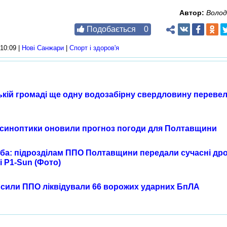
Автор:
Воло
Подобається
0
10:09 |
Нові Cанжари
|
Спорт і здоров'я
кій громаді ще одну водозабірну свердловину перевел
: синоптики оновили прогноз погоди для Полтавщини
еба: підрозділам ППО Полтавщини передали сучасні др
 P1-Sun (Фото)
я сили ППО ліквідували 66 ворожих ударних БпЛА