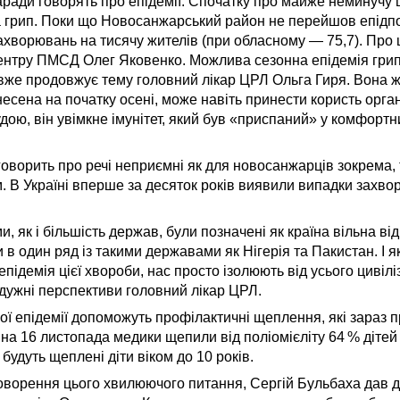
ради говорять про епідемії. Спочатку про майже неминучу 
 грип. Поки що Новосанжарський район не перейшов епідпор
захворювань на тисячу жителів (при обласному — 75,7). Про
центру ПМСД Олег Яковенко. Можлива сезонна епідемія гри
вже продовжує тему головний лікар ЦРЛ Ольга Гиря. Вона ж
несена на початку осені, може навіть принести користь орган
удою, він увімкне імунітет, який був «приспаний» у комфортн
говорить про речі неприємні як для новосанжарців зокрема, т
м. В Україні вперше за десяток років виявили випадки захв
 як і більшість держав, були позначені як країна вільна від 
 в один ряд із такими державами як Нігерія та Пакистан. І я
підемія цієї хвороби, нас просто ізолюють від усього цивілі
дужні перспективи головний лікар ЦРЛ.
ї епідемії допоможуть профілактичні щеплення, які зараз 
 на 16 листопада медики щепили від поліомієліту 64 % дітей 
будуть щеплені діти віком до 10 років.
ворення цього хвилюючого питання, Сергій Бульбаха дав 