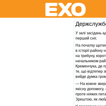
Держслужбо
У залі засідань а
перший сніг.
На початку щоти
в історії району
на трибуну, корот
начальником райв
Кременчука, де п
те, що відтепер 
вийде думка гро
— На кожне звер
якісну допомогу,
проте ніяких пита
Зрештою, як любл