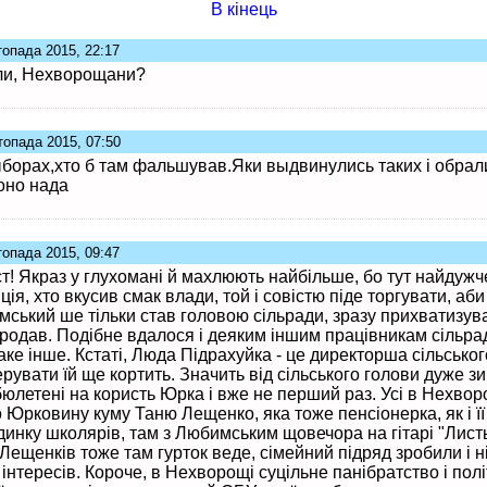
В кінець
топада 2015, 22:17
ули, Нехворощани?
топада 2015, 07:50
борах,хто б там фальшував.Яки выдвинулись таких і обрали
оно нада
топада 2015, 09:47
т! Якраз у глухомані й махлюють найбільше, бо тут найдужч
ція, хто вкусив смак влади, той і совістю піде торгувати, аби 
ський ше тільки став головою сільради, зразу прихватизув
продав. Подібне вдалося і деяким іншим працівникам сільра
аке інше. Кстаті, Люда Підрахуйка - це директорша сільсько
ерувати їй ще кортить. Значить від сільського голови дуже з
бюлетені на користь Юрка і вже не перший раз. Усі в Нехвор
ро Юрковину куму Таню Лещенко, яка тоже пенсіонерка, як і її 
динку школярів, там з Любимським щовечора на гітарі "Лист
Лещенків тоже там гурток веде, сімейний підряд зробили і ні
 інтересів. Короче, в Нехворощі суцільне панібратство і політ