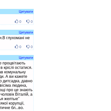
Цитувати
0
0
Цитувати
.В глухомані не
0
0
Цитувати
е процвітають
в кріслі остатися.
ав комунальну
ди. А ви кажете
го дитсадка, давно
ивісіма людина,
ощі про це знають
чоловік Віталій, а
ья желтые"
якої корупції,
ичне бл...во.