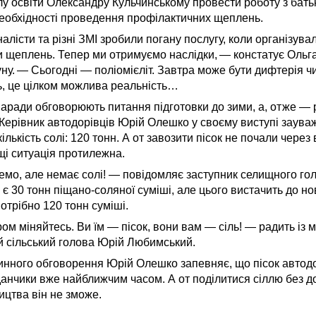
лу освіти Олександру Кульчинському провести роботу з бать
необхідності проведення профілактичних щеплень.
алісти та різні ЗМІ зробили погану послугу, коли організува
 щеплень. Тепер ми отримуємо наслідки, — констатує Ольга
у. — Сьогодні — поліомієліт. Завтра може бути дифтерія ч
ь, це цілком можлива реальність…
ради обговорюють питання підготовки до зими, а, отже — р
 Керівник автодорівців Юрій Олешко у своєму виступі заува
лькість солі: 120 тонн. А от завозити пісок не почали через 
щі ситуація протилежна.
емо, але немає солі! — повідомляє заступник селищного го
 є 30 тонн піщано-соляної суміші, але цього вистачить до но
отрібно 120 тонн суміші.
ом міняйтесь. Ви їм — пісок, вони вам — сіль! — радить із м
 сільський голова Юрій Любимський.
инного обговорення Юрій Олешко запевняє, що пісок автодо
анчики вже найближчим часом. А от поділитися сіллю без 
ицтва він не зможе.