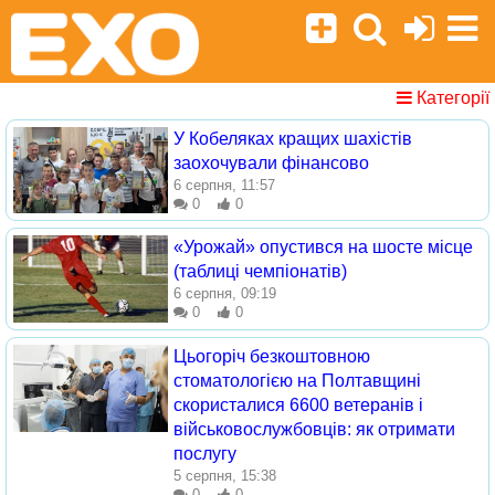
Категорії
У Кобеляках кращих шахістів
заохочували фінансово
6 серпня, 11:57
0
0
«Урожай» опустився на шосте місце
(таблиці чемпіонатів)
6 серпня, 09:19
0
0
Цьогоріч безкоштовною
стоматологією на Полтавщині
скористалися 6600 ветеранів і
військовослужбовців: як отримати
послугу
5 серпня, 15:38
0
0