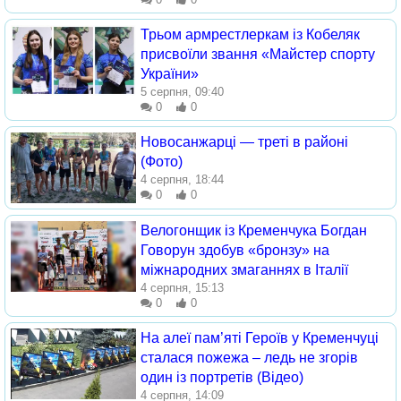
Трьом армрестлеркам із Кобеляк
присвоїли звання «Майстер спорту
України»
5 серпня, 09:40
0
0
Новосанжарці — треті в районі
(Фото)
4 серпня, 18:44
0
0
Велогонщик із Кременчука Богдан
Говорун здобув «бронзу» на
міжнародних змаганнях в Італії
4 серпня, 15:13
0
0
На алеї пам’яті Героїв у Кременчуці
сталася пожежа – ледь не згорів
один із портретів (Відео)
4 серпня, 14:09