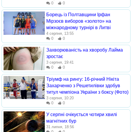
0
0
Борець із Полтавщини Ірфан
Мірзоєв виборов «золото» на
міжнародному турнірі в Литві
4 серпня, 13:55
0
0
Захворюваність на хворобу Лайма
зростає
3 серпня, 19:41
0
0
Тріумф на рингу: 16-річний Нікіта
Захарченко з Решетилівки здобув
титул чемпіона України з боксу (Фото)
3 серпня, 10:20
0
0
У серпні очікується чотири хвилі
магнітних бур
31 липня, 18:56
0
0