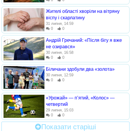
Жителі області хворіли на вітряну
віспу і скарлатину
31 липня, 14:59
0
0
Андрій Гречаний: «Після бігу я вже
не озирався»
30 липня, 16:58
0
0
Біличани здобули два «золота»
30 липня, 12:59
0
0
«Урожай» — п’ятий, «Колос» —
четвертий
29 липня, 15:03
0
0
Показати старіші