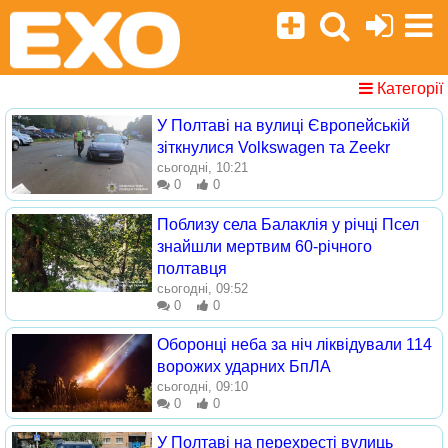
Категорії
У Полтаві на вулиці Європейській
зіткнулися Volkswagen та Zeekr
сьогодні, 10:21
0
0
Поблизу села Балаклія у річці Псел
знайшли мертвим 60-річного
полтавця
сьогодні, 09:52
0
0
Оборонці неба за ніч ліквідували 114
ворожих ударних БпЛА
сьогодні, 09:10
0
0
У Полтаві на перехресті вулиць