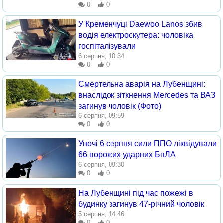
0
0
У Кременчуці Daewoo Lanos збив
водія електроскутера: чоловіка
госпіталізували
6 серпня, 10:34
0
0
Смертельна аварія на Лубенщині:
внаслідок зіткнення Mercedes та ВАЗ
загинув чоловік (Фото)
6 серпня, 09:59
0
0
Уночі 6 серпня сили ППО ліквідували
66 ворожих ударних БпЛА
6 серпня, 09:30
0
0
На Лубенщині під час пожежі в
будинку загинув 47-річний чоловік
5 серпня, 14:46
0
0