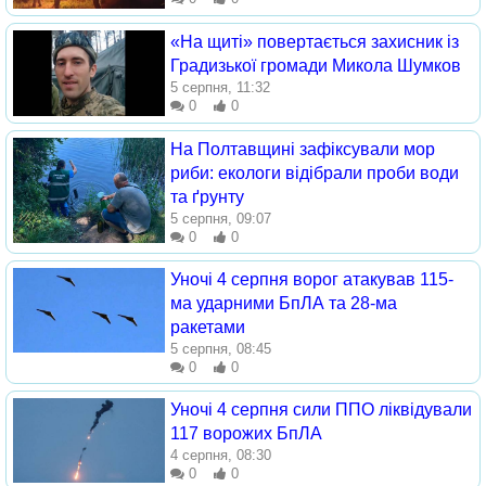
«На щиті» повертається захисник із
Градизької громади Микола Шумков
5 серпня, 11:32
0
0
На Полтавщині зафіксували мор
риби: екологи відібрали проби води
та ґрунту
5 серпня, 09:07
0
0
Уночі 4 серпня ворог атакував 115-
ма ударними БпЛА та 28-ма
ракетами
5 серпня, 08:45
0
0
Уночі 4 серпня сили ППО ліквідували
117 ворожих БпЛА
4 серпня, 08:30
0
0