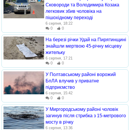
Сковороди та Володимира Козака
легковик збив чоловіка на
пішохідному переході
6 серпня, 18:22
0
0
На березі річки Удай на Пирятинщині
знайшли мертвою 45-річну місцеву
жительку
6 серпня, 17:21
0
0
У Полтавському районі ворожий
БпЛА влучив у приватне
підприємство
6 серпня, 15:42
0
0
У Миргородському районі чоловік
загинув після стрибка з 15-метрового
мосту в річку
6 серпня, 13:36