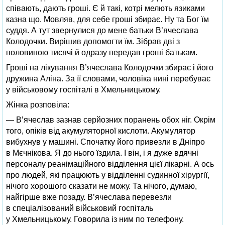
співають, дають гроші. Є й такі, котрі мелють язиками
казна що. Мовляв, для себе гроші збирає. Ну та Бог їм
суддя. А тут звернулися до мене батьки В’ячеслава
Колодочки. Вирішив допомогти їм. Зібрав дві з
половиною тисячі й одразу передав гроші батькам.
Гроші на лікування В’ячеслава Колодочки збирає і його
дружина Аліна. За її словами, чоловіка нині перебуває
у військовому госпіталі в Хмельницькому.
Жінка розповіла:
— В’ячеслав зазнав серйозних поранень обох ніг. Окрім
того, опіків від акумуляторної кислоти. Акумулятор
вибухнув у машині. Спочатку його привезли в Дніпро
в Мєчнікова. Я до нього їздила. І він, і я дуже вдячні
персоналу реанімаційного відділення цієї лікарні. А ось
про людей, які працюють у відділенні судинної хірургії,
нічого хорошого сказати не можу. Та нічого, думаю,
найгірше вже позаду. В’ячеслава перевезли
в спеціалізований військовий госпіталь
у Хмельницькому. Говорила із ним по телефону.