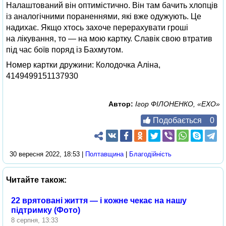
Налаштований він оптимістично. Він там бачить хлопців
із аналогічними пораненнями, які вже одужують. Це
надихає. Якщо хтось захоче перерахувати гроші
на лікування, то — на мою картку. Славік свою втратив
під час боїв поряд із Бахмутом.
Номер картки дружини: Колодочка Аліна,
4149499151137930
Автор:
Ігор ФІЛОНЕНКО, «ЕХО»
Подобається
0
30 вересня 2022, 18:53 |
Полтавщина
|
Благодійність
Читайте також:
22 врятовані життя — і кожне чекає на нашу
підтримку (Фото)
8 серпня, 13:33