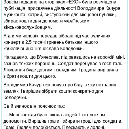
Зовсім недавно на сторінках «ЕХО» була розміщена
публікація, присвячена діяльності Володимира Качура,
музиканта, котрий, виступаючи для місцевої публіки,
збирає кошти для допомоги українським
військовослужбовцям.
А днями чоловік передав зібрані під час вуличних
концертів 2,5 тисячі гривень батькам іншого
кобелячанина В’ячеслава Колодочки.
Нагадаємо, що В’ячеслав, підірвавшись на ворожій міні,
зазнав тяжких поранень. Солдат перебуває в госпіталі.
Лікування буде довгим і складним. І родина вирішила
зібрати кошти для цього.
Володимир Качур теж почув про біду, в яку потрапив
земляк. І вирішив зібрати кошти конкретно для
Колодочки.
Свій вчинок він пояснює так:
— Мені завжди було шкода людей. І хотілося їм
допомогти. Вирішив грати і збирати гроші для солдатів.
Граю. Людям подобається. Плескають у долоні,