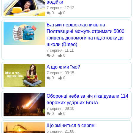
водійки
7 серпня, 17:12
0
0
Батьки першокласників на
Полтавщині можуть отримати 5000
гривень допомоги на підготовку до
школи (Відео)
7 серпня, 11:11
0
0
А що ж ми їмо?
7 серпня, 09:15
0
0
Оборонці неба за ніч ліквідували 114
ворожих ударних БпЛА
7 серпня, 09:10
0
0
Що зміниться в серпні
6 серпня, 21:08