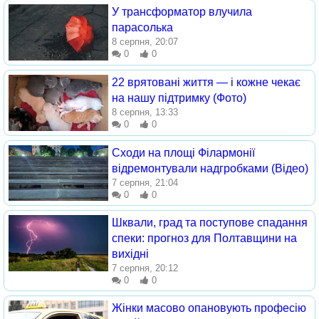
У трансформатор влучила
парасолька
8 серпня, 20:07
0
0
22 врятовані життя — і кожне чекає
на нашу підтримку (Фото)
8 серпня, 13:33
0
0
Сходи на площі Філармонії
відремонтували надгробками (Відео)
7 серпня, 21:04
0
0
Шквали, град та поступове спадання
спеки: прогноз для Полтавщини на
вихідні
7 серпня, 20:12
0
0
Жінки масово опановують професію