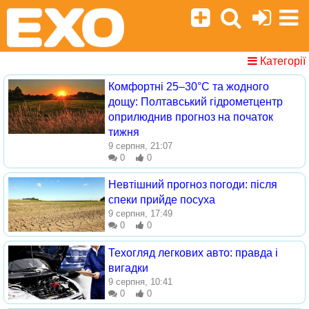
Категорії
Комфортні 25–30°C та жодного
дощу: Полтавський гідрометцентр
оприлюднив прогноз на початок
тижня
9 серпня, 21:07
0
0
Невтішний прогноз погоди: після
спеки прийде посуха
9 серпня, 17:49
0
0
Техогляд легкових авто: правда і
вигадки
9 серпня, 10:41
0
0