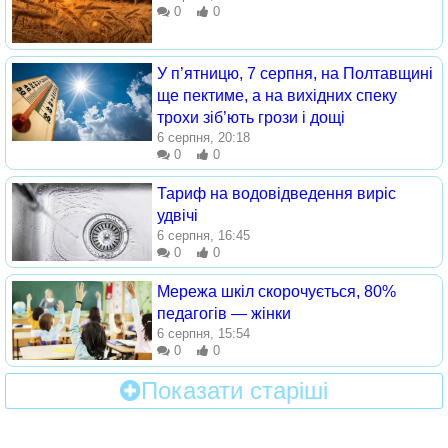
0
0
У п’ятницю, 7 серпня, на Полтавщині
ще пектиме, а на вихідних спеку
трохи зіб’ють грози і дощі
6 серпня, 20:18
0
0
Тариф на водовідведення виріс
удвічі
6 серпня, 16:45
0
0
Мережа шкіл скорочується, 80%
педагогів — жінки
6 серпня, 15:54
0
0
Показати старіші