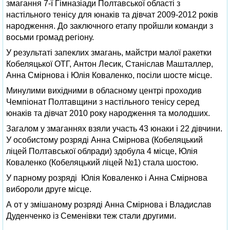
змагання 7-ї Гімназіади Полтавської області з
настільного тенісу для юнаків та дівчат 2009-2012 років
народження. До заключного етапу пройшли команди з
восьми громад регіону.
У результаті запеклих змагань, майстри малої ракетки
Кобеляцької ОТГ, Антон Лесик, Станіслав Машталлер,
Анна Смірнова і Юлія Коваленко, посіли шосте місце.
Минулими вихідними в обласному центрі проходив
Чемпіонат Полтавщини з настільного тенісу серед
юнаків та дівчат 2010 року народження та молодших.
Загалом у змаганнях взяли участь 43 юнаки і 22 дівчини.
У особистому розряді Анна Смірнова (Кобеляцький
ліцей Полтавської облради) здобула 4 місце, Юлія
Коваленко (Кобеляцький ліцей №1) стала шостою.
У парному розряді Юлія Коваленко і Анна Смірнова
вибороли друге місце.
А от у змішаному розряді Анна Смірнова і Владислав
Дуденченко із Семенівки теж стали другими.