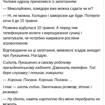
Чоловік одразу причепився із запитанням:
— Миколайович, помідори вже можна садити чи ні?
— Ні, не можна. Холодно і заморозок ще буде. Потерпи
хоча б до 15 травня.
Розмова відбулася 10 травня. А перед тим
телефонували колеги з вирощування суниці і
запитували, чи потрібно накривати рослини
агроволокном.
Відповідаючи на ці запитання, мимоволі згадав анекдот
про Лукашенка. Нагадую.
Сидить Лукашенко в своєму робочому
президентському кабінеті. Дзвонить телефон. Той
бере слухавку і починає говорити:
— Хороша. Погана. Хороша. Погана….
І так — шість годин. Закінчивши розмову, зітхає і
резюмує:
— Ну ідіоти, навіть картоплю без мене перебрати не
можуть.