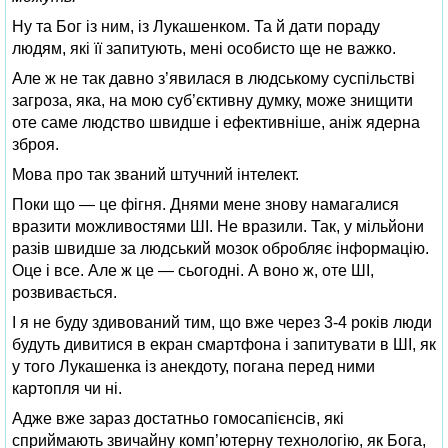
Ну та Бог із ним, із Лукашенком. Та й дати пораду
людям, які її запитують, мені особисто ще не важко.
Але ж не так давно з’явилася в людському суспільстві
загроза, яка, на мою суб’єктивну думку, може знищити
оте саме людство швидше і ефективніше, аніж ядерна
зброя.
Мова про так званий штучний інтелект.
Поки що — це фігня. Днями мене знову намагалися
вразити можливостями ШІ. Не вразили. Так, у мільйони
разів швидше за людський мозок обробляє інформацію.
Оце і все. Але ж це — сьогодні. А воно ж, оте ШІ,
розвивається.
І я не буду здивований тим, що вже через 3-4 років люди
будуть дивитися в екран смартфона і запитувати в ШІ, як
у того Лукашенка із анекдоту, погана перед ними
картопля чи ні.
Адже вже зараз достатньо гомосапієнсів, які
сприймають звичайну комп’ютерну технологію, як Бога,