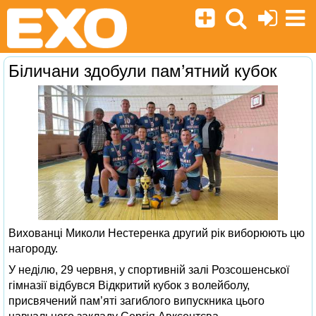
Біличани здобули пам’ятний кубок
Вихованці Миколи Нестеренка другий рік виборюють цю
нагороду.
У неділю, 29 червня, у спортивній залі Розсошенської
гімназії відбувся Відкритий кубок з волейболу,
присвячений пам’яті загиблого випускника цього