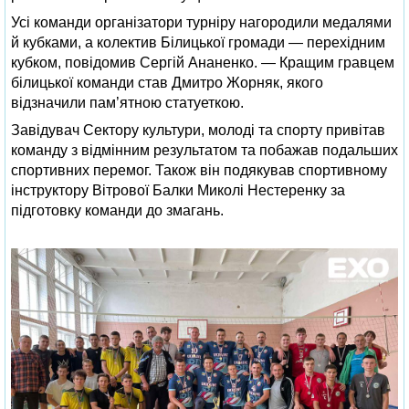
Усі команди організатори турніру нагородили медалями
й кубками, а колектив Білицької громади — перехідним
кубком, повідомив Сергій Ананенко. — Кращим гравцем
білицької команди став Дмитро Жорняк, якого
відзначили пам’ятною статуеткою.
Завідувач Сектору культури, молоді та спорту привітав
команду з відмінним результатом та побажав подальших
спортивних перемог. Також він подякував спортивному
інструктору Вітрової Балки Миколі Нестеренку за
підготовку команди до змагань.