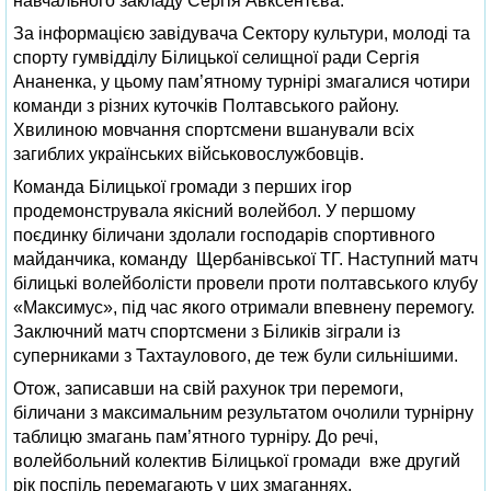
навчального закладу Сергія Авксентєва.
За інформацією завідувача Сектору культури, молоді та
спорту гумвідділу Білицької селищної ради Сергія
Ананенка, у цьому пам’ятному турнірі змагалися чотири
команди з різних куточків Полтавського району.
Хвилиною мовчання спортсмени вшанували всіх
загиблих українських військовослужбовців.
Команда Білицької громади з перших ігор
продемонструвала якісний волейбол. У першому
поєдинку біличани здолали господарів спортивного
майданчика, команду Щербанівської ТГ. Наступний матч
білицькі волейболісти провели проти полтавського клубу
«Максимус», під час якого отримали впевнену перемогу.
Заключний матч спортсмени з Біликів зіграли із
суперниками з Тахтаулового, де теж були сильнішими.
Отож, записавши на свій рахунок три перемоги,
біличани з максимальним результатом очолили турнірну
таблицю змагань пам’ятного турніру. До речі,
волейбольний колектив Білицької громади вже другий
рік поспіль перемагають у цих змаганнях.