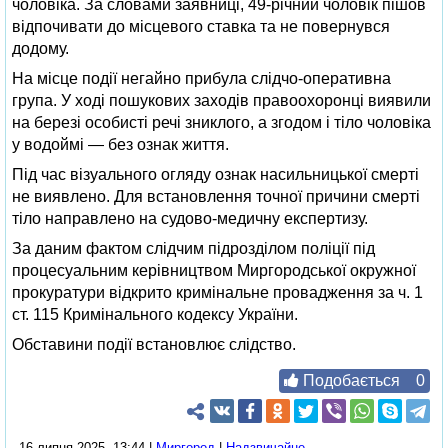
чоловіка. За словами заявниці, 49-річний чоловік пішов
відпочивати до місцевого ставка та не повернувся
додому.
На місце події негайно прибула слідчо-оперативна
група. У ході пошукових заходів правоохоронці виявили
на березі особисті речі зниклого, а згодом і тіло чоловіка
у водоймі — без ознак життя.
Під час візуального огляду ознак насильницької смерті
не виявлено. Для встановлення точної причини смерті
тіло направлено на судово-медичну експертизу.
За даним фактом слідчим підрозділом поліції під
процесуальним керівництвом Миргородської окружної
прокуратури відкрито кримінальне провадження за ч. 1
ст. 115 Кримінального кодексу України.
Обставини події встановлює слідство.
Подобається
0
16 липня 2025, 13:44 |
Миргород
|
Надзвичайне