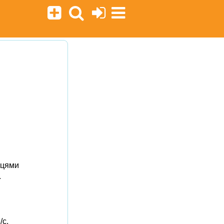
сцями
.
/с.