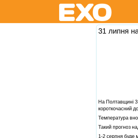
31 липня н
На Полтавщині 31
короткочасний дощ
Температура вночі
Такий прогноз на
1-2 серпня буде м