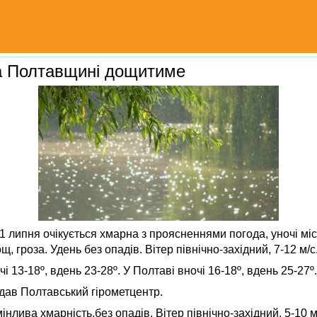
а Полтавщині дощитиме
 липня очікується хмарна з проясненнями погода, уночі мі
, гроза. Удень без опадів. Вітер північно-західний, 7-12 м/с
 13-18º, вдень 23-28º. У Полтаві вночі 16-18º, вдень 25-27º.
дав Полтавський гірометцентр.
інлива хмарність,без опадів. Вітер північно-західний, 5-10 м