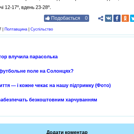
і 12-17º, вдень 23-28º.
Подобається
0
7 |
Полтавщина
|
Суспільство
тор влучила парасолька
футбольне поле на Солонцях?
иття — і кожне чекає на нашу підтримку (Фото)
 забезпечать безкоштовним харчуванням
Додати коментар