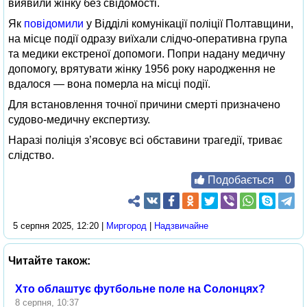
виявили жінку без свідомості.
Як
повідомили
у Відділі комунікації поліції Полтавщини,
на місце події одразу виїхали слідчо-оперативна група
та медики екстреної допомоги. Попри надану медичну
допомогу, врятувати жінку 1956 року народження не
вдалося — вона померла на місці події.
Для встановлення точної причини смерті призначено
судово-медичну експертизу.
Наразі поліція з’ясовує всі обставини трагедії, триває
слідство.
Подобається
0
5 серпня 2025, 12:20 |
Миргород
|
Надзвичайне
Читайте також:
Хто облаштує футбольне поле на Солонцях?
8 серпня, 10:37