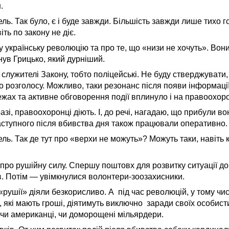
.
ь. Так було, є і буде завжди. Більшість завжди лише тихо г
іть по закону не діє.
 українську революцію та про те, що «низи не хочуть». Вони
нув Грицько, який дурніший.
 служителі Закону, тобто поліцейські. Не буду стверджувати,
ло розголосу. Можливо, таки резонанс після появи інформаці
жах та активне обговорення події вплинуло і на правоохоро
азі, правоохоронці діють. І, до речі, нагадаю, що прибули в
аступного після вбивства дня також працювали оперативно.
ь. Так де тут про «верхи не можуть»? Можуть таки, навіть 
про рушійну силу. Спершу поштовх для розвитку ситуації д
в. Потім — увімкнулися волонтери-зоозахисники.
«рушії» діяли безкорисливо. А під час революцій, у тому чис
ї, які мають гроші, діятимуть виключно заради своїх особисти
, чи американці, чи доморощені мільярдери.