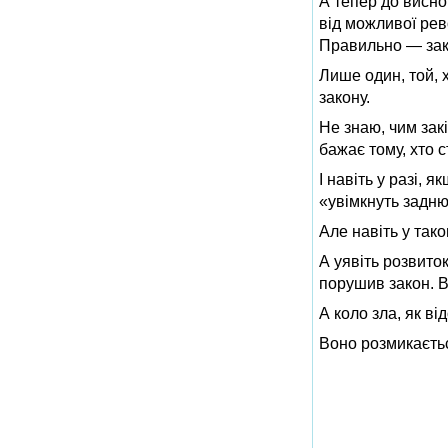
А тепер до висно
від можливої рев
Правильно — зако
Лише один, той, 
закону.
Не знаю, чим зак
бажає тому, хто 
І навіть у разі, 
«увімкнуть задню
Але навіть у так
А уявіть розвиток
порушив закон. В
А коло зла, як ві
Воно розмикаєть