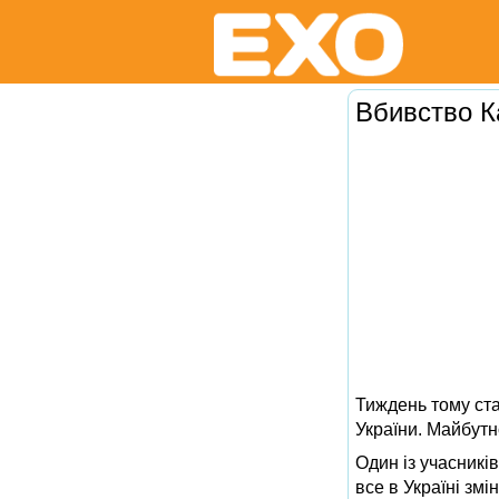
Вбивство К
Тиждень тому ст
України. Майбутн
Один із учасникі
все в Україні зм