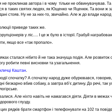
ки не проклинав автора і в чому тільки не обвинувачував. Та
я в таких святих людях, як Ющенко чи Яценюк. Та вони ж з
дані стояв. Ну не за них-то, звичайно. Але ж до влади народ
волюції приведе таких же.
рупціонерів у ліс…. І це ж було в історії. Грабуй награбова
ити, якщо все «так пропало».
ках сталася нібито й не така значуща подія. Але розвиток си
огу робити певні висновки та узагальнення.
кличці Каштан
.
одії спочатку? А спочатку народ дуже обурювався, говорив,
і безкарно вбив собаку, а завтра вб’є дитину. До речі, так у
логірське.
алися. Але ніхто навіть не намагався діяти. Діяти в межах 
здорового глузду.
цих рядків брати смартфон і телефонувати на 102 та повід