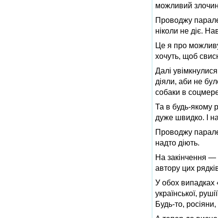
можливий злочин
Проводжу паралел
ніколи не діє. Нав
Це я про можливу
хочуть, щоб свис
Далі увімкнулися
діяли, аби не бу
собаки в соцмере
Та в будь-якому р
дуже швидко. І н
Проводжу паралел
надто діють.
На закінчення — 
автору цих рядкі
У обох випадках 
української, руші
Будь-то, росіяни