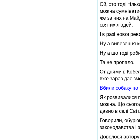
Ой, хто тоді тіль
можна сумніватис
же за них на Май
святих людей.
І в разі нової ре
Ну а вивезення ко
Ну а що тоді роб
Та не пропало.
От днями в Кобеля
вже зараз дає зм
Вбили собаку по 
Як розвивалися п
можна. Що сьогодн
давно в селі Світ
Говорили, обурюв
законодавства і 
Довелося автору 