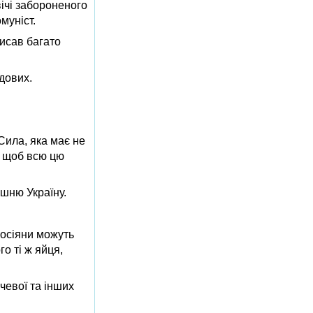
вічі забороненого
муніст.
писав багато
адових.
Сила, яка має не
, щоб всю цю
ашню Україну.
Росіяни можуть
го ті ж яйця,
чевої та інших