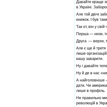
Давайте краще зг
в Україні. Заборо
Але той двічі заб
книжок. І був так
Так от, він у сві
Перша — низи, то
Друга — верхи, т
Але є ще й третя
лише організацій
кашу заварити.
Ну і давайте теп
Ну й де в нас «н
А найголовніше —
дати. Чи американ
лише в профіль.
Не правильно мис
революцій в Украї