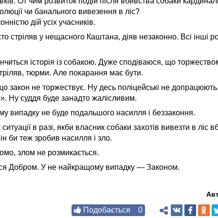
вків. От чим розвиток подій після вбивства собаки кардинал
олюції чи банального вивезення в ліс?
нністю дій усіх учасників.
хто стріляв у нещасного Каштана, діяв незаконно. Всі інші р
інчиться історія із собакою. Дуже сподіваюся, що торжеством
стріляв, тюрми. Але покарання має бути.
якщо закон не торжествує. Ну десь поліцейські не допрацюють
». Ну суддя буде занадто жалісливим.
ому випадку не буде подальшого насилля і беззаконня.
 ситуації в разі, якби власник собаки захотів вивезти в ліс 
ін би теж зробив насилля і зло.
домо, злом не розмикається.
ся Добром. У не найкращому випадку — Законом.
Ав
Подобається
0