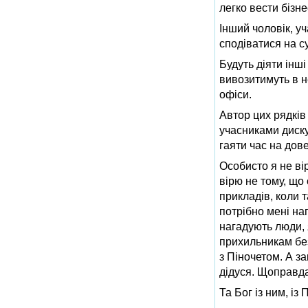
легко вести бізне
Інший чоловік, уч
сподіватися на с
Будуть діяти інш
вивозитимуть в н
офіси.
Автор цих рядків
учасниками диску
гаяти час на дов
Особисто я не вір
вірю не тому, що 
прикладів, коли 
потрібно мені на
нагадують люди, 
прихильникам без
з Піночетом. А з
дідуся. Щоправда,
Та Бог із ним, із