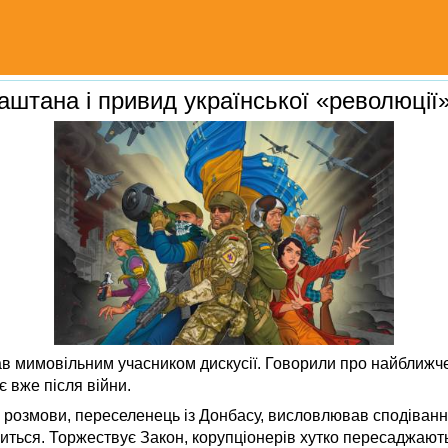
аштана і привид української «революції
ав мимовільним учасником дискусії. Говорили про найближч
є вже після війни.
в розмови, переселенець із Донбасу, висловлював сподіванн
іниться. Торжествує Закон, корупціонерів хутко пересаджают