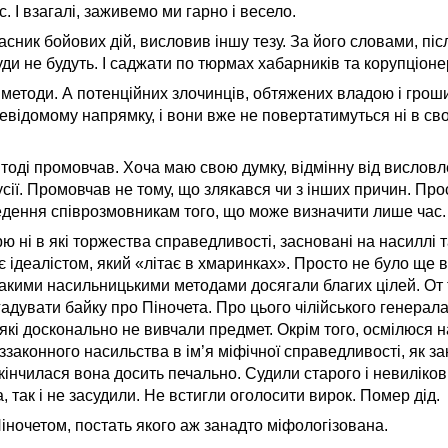
с. І взагалі, заживемо ми гарно і весело.
асник бойових дій, висловив іншу тезу. За його словами, піс
уди не будуть. І саджати по тюрмах хабарників та корупціонер
і методи. А потенційних злочинців, обтяжених владою і грош
евідомому напрямку, і вони вже не повертатимуться ні в свої
 тоді промовчав. Хоча маю свою думку, відмінну від вислов
сії. Промовчав не тому, що злякався чи з інших причин. Про
едення співрозмовникам того, що може визначити лише час.
ю ні в які торжества справедливості, засновані на насиллі т
є ідеалістом, який «літає в хмаринках». Просто не було ще в
такими насильницькими методами досягали благих цілей. От 
гадувати байку про Піночета. Про цього чілійського генерал
які досконально не вивчали предмет. Окрім того, осмілюся н
законного насильства в ім’я міфічної справедливості, як зак
акінчилася вона досить печально. Судили старого і невиліко
 так і не засудили. Не встигли оголосити вирок. Помер дід.
 Піночетом, постать якого аж занадто міфологізована.