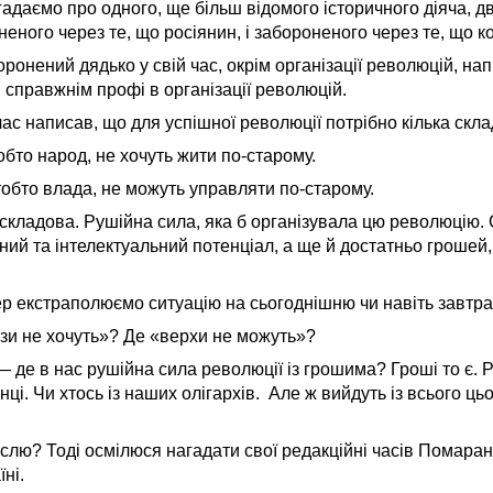
адаємо про одного, ще більш відомого історичного діяча, д
неного через те, що росіянин, і забороненого через те, що ко
оронений дядько у свій час, окрім організації революцій, на
и справжнім профі в організації революцій.
й час написав, що для успішної революції потрібно кілька скл
бто народ, не хочуть жити по-старому.
обто влада, не можуть управляти по-старому.
 складова. Рушійна сила, яка б організувала цю революцію. 
ний та інтелектуальний потенціал, а ще й достатньо грошей
ер екстраполюємо ситуацію на сьогоднішню чи навіть завтр
изи не хочуть»? Де «верхи не можуть»?
 де в нас рушійна сила революції із грошима? Гроші то є. 
ці. Чи хтось із наших олігархів. Але ж вийдуть із всього цьо
лю? Тоді осмілюся нагадати свої редакційні часів Помаран
ні.