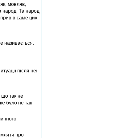
 як, мовляв,
а народ. Та народ
 привів саме цих
не називається.
туації після неї
 що так не
же було не так
чинного
омляти про