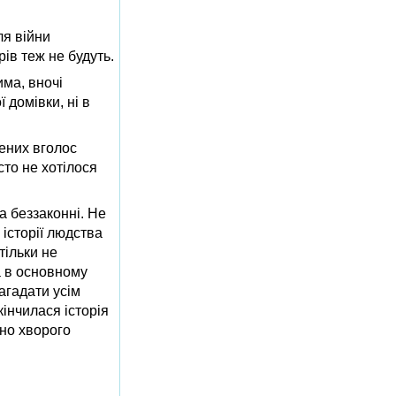
ля війни
ів теж не будуть.
има, вночі
 домівки, ні в
лених вголос
сто не хотілося
а беззаконні. Не
 історії людства
тільки не
а в основному
агадати усім
інчилася історія
вно хворого