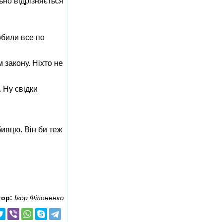
ьно відрізняється
обили все по
 закону. Ніхто не
. Ну свідки
вбивцю. Він би теж
тор:
Ігор Філоненко