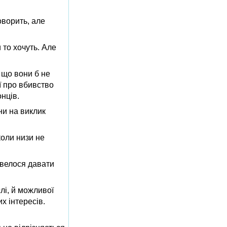
оворить, але
 то хочуть. Але
 що вони б не
ї про вбивство
нців.
они на виклик
коли низи не
овелося давати
лі, й можливої
х інтересів.