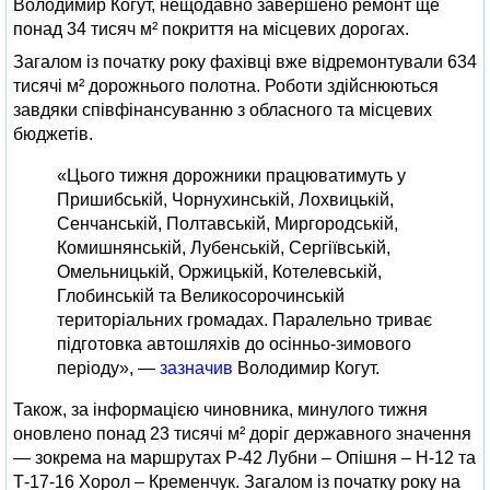
Володимир Когут, нещодавно завершено ремонт ще
понад 34 тисяч м² покриття на місцевих дорогах.
Загалом із початку року фахівці вже відремонтували 634
тисячі м² дорожнього полотна. Роботи здійснюються
завдяки співфінансуванню з обласного та місцевих
бюджетів.
«Цього тижня дорожники працюватимуть у
Пришибській, Чорнухинській, Лохвицькій,
Сенчанській, Полтавській, Миргородській,
Комишнянській, Лубенській, Сергіївській,
Омельницькій, Оржицькій, Котелевській,
Глобинській та Великосорочинській
територіальних громадах. Паралельно триває
підготовка автошляхів до осінньо-зимового
періоду», —
зазначив
Володимир Когут.
Також, за інформацією чиновника, минулого тижня
оновлено понад 23 тисячі м² доріг державного значення
— зокрема на маршрутах Р-42 Лубни – Опішня – Н-12 та
Т-17-16 Хорол – Кременчук. Загалом із початку року на