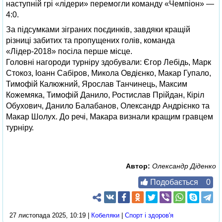
наступній грі «лідери» перемогли команду «Чемпіон» —
4:0.
За підсумками зіграних поєдинків, завдяки кращій
різниці забитих та пропущених голів, команда
«Лідер-2018» посіла перше місце.
Головні нагороди турніру здобували: Єгор Лебідь, Марк
Стокоз, Іоанн Сабіров, Микола Овдієнко, Макар Гупало,
Тимофій Калюжний, Ярослав Танчинець, Максим
Кожемяка, Тимофій Данило, Ростислав Прійдан, Кіріл
Обухович, Данило Балабанов, Олександр Андрієнко та
Макар Шолух. До речі, Макара визнали кращим гравцем
турніру.
Автор:
Олександр Діденко
Подобається
0
27 листопада 2025, 10:19 |
Кобеляки
|
Спорт і здоров'я