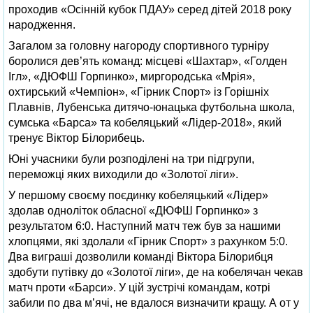
проходив «Осінній кубок ПДАУ» серед дітей 2018 року
народження.
Загалом за головну нагороду спортивного турніру
боролися дев’ять команд: місцеві «Шахтар», «Голден
Ігл», «ДЮФШ Горпинко», миргородська «Мрія»,
охтирський «Чемпіон», «Гірник Спорт» із Горішніх
Плавнів, Лубенська дитячо-юнацька футбольна школа,
сумська «Барса» та кобеляцький «Лідер-2018», який
тренує Віктор Білорибець.
Юні учасники були розподілені на три підгрупи,
переможці яких виходили до «Золотої ліги».
У першому своєму поєдинку кобеляцький «Лідер»
здолав одноліток обласної «ДЮФШ Горпинко» з
результатом 6:0. Наступний матч теж був за нашими
хлопцями, які здолали «Гірник Спорт» з рахунком 5:0.
Два виграші дозволили команді Віктора Білорибця
здобути путівку до «Золотої ліги», де на кобелячан чекав
матч проти «Барси». У цій зустрічі командам, котрі
забили по два м’ячі, не вдалося визначити кращу. А от у