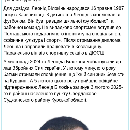
Для довідки. Леонід Білокінь народився 16 травня 1987
року в Зачепилівці. З дитинства Леонід захоплювався
футболом. Він був гравцем шкільної футбольної та
районної команд. Не випадково спортсмен вступив до
Полтавського педагогічного інституту на спеціальність
«фізична культура і спорт». Після отримання диплома
Леоніда направили працювати в Козельщину.
Паралельно він вів спортивну секцію в ДЮСШ.
У листопаді 2024-го Леоніда Білоконя мобілізували до
лав Збройних Сил України. У лютому минулого року
батьки отримали сповіщення, що їхній син зник безвісти
на Курщині. А 5 лютого цього року прийшло офіційне
підтвердження: Леонід Білокінь загинув 3 лютого 2025-
го в районі населеного пункту Свердліково
Суджанського району Курської області.