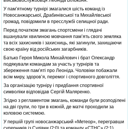
військовослужбовця Леоніда Білоконя.
У пам’ятному турнірі змагалися шість команд із
Новосанжарської, Драбинівської та Михайлівської
громад, повідомили в пресслужбі селищної ради.
Перед початком змагань спортсмени і глядачі
вшанували хвилиною мовчання пам’ять свого земляка
та всіх захисників і захисниць, які загинули, захищаючи
свою країну від російських загарбників.
Батько Героя Микола Михайлович і брат Олександр
подякували командам за участь у турнірів та
збереження пам’яті про Леоніда. Чоловіки побажали
всім миру, здоров’я, перемог і спортивного довголіття.
За організацію турніру і придбання спортивної
символіки відповідав Сергій Маляренко.
Згідно з регламентом змагань, команди були розподілені
на дві групи, по три в кожній, де матчі проходили за
коловою системою.
У першій групі новосанжарський «Метеор», перегравши
суперників із Судівки (2:0) та команду «СТНС» (2:1),