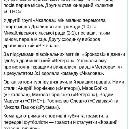
посів перше місце. Другим став юнацький колектив
«СТНС».
У другій групі «Чкалова» мінімально перемогла
спортсменів Драбинівської громади (1:0) та
Михайлівської сільської ради (2:1), посівши, таким
чином, перше місце. Другу сходинку виборов
драбинівський «Ветеран».
За підсумками півфінальних матчів, «бронзові» відзнаки
здобув драбинівський «Ветеран». У фінальному
протистоянні кращими виявилися гравці «Метеора», які
з результатом 3:1 здолали команду «Чкалова».
Організатори турніру визначили й кращих гравців. Ними
стали: Андрій Корнієнко («Метеор»), Марк Бойко
(«Чкалова»), Микола Гордієнко («Ветеран»), Вадим
Марусич («СТНС»), Ростислав Олешко («Судівка») та
Микола Пацюк («Руська»).
Команди отримали спортивні кубки та грамоти, а
передові футболісти — грамоти й статуетки «Кращий
гравець турніру».