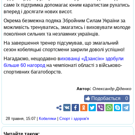
саме їх підтримка допомагає юним каратистам рухатись
вперед і досягати нових висот.
Окрема безмежна подяка Збройним Силам України за
можливість тренуватись, змагатись і виховувати молоде
покоління сильних та незламних українців.
На завершення тренер підсумував, що змагальний
сезон кобеляцькі спортсмени закрили доволі успішно!
Нагадаємо, нещодавно в
ихованці «Дзансін» здобули
більше 60 нагород
на чемпіонаті області з військово-
спортивних багатоборств.
Автор:
Олександр Діденко
Подобається
0
28 травня, 15:07 |
Кобеляки
|
Спорт і здоров'я
Читайте також: