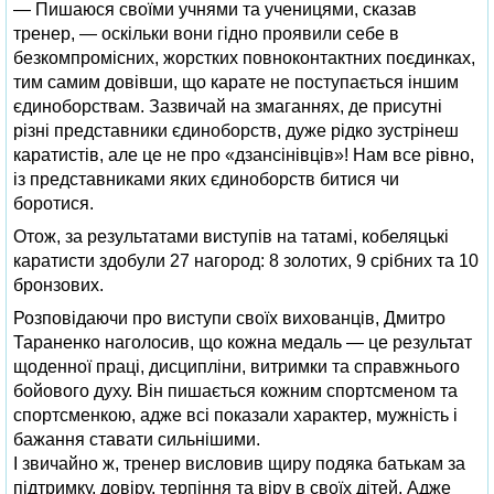
— Пишаюся своїми учнями та ученицями, сказав
тренер, — оскільки вони гідно проявили себе в
безкомпромісних, жорстких повноконтактних поєдинках,
тим самим довівши, що карате не поступається іншим
єдиноборствам. Зазвичай на змаганнях, де присутні
різні представники єдиноборств, дуже рідко зустрінеш
каратистів, але це не про «дзансінівців»! Нам все рівно,
із представниками яких єдиноборств битися чи
боротися.
Отож, за результатами виступів на татамі, кобеляцькі
каратисти здобули 27 нагород: 8 золотих, 9 срібних та 10
бронзових.
Розповідаючи про виступи своїх вихованців, Дмитро
Тараненко наголосив, що кожна медаль — це результат
щоденної праці, дисципліни, витримки та справжнього
бойового духу. Він пишається кожним спортсменом та
спортсменкою, адже всі показали характер, мужність і
бажання ставати сильнішими.
І звичайно ж, тренер висловив щиру подяка батькам за
підтримку, довіру, терпіння та віру в своїх дітей. Адже