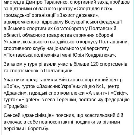
мистецтв Дмитро Тараненко, спортивний захід пройшов
за підтримки обласного центру «Спорт для всіх»,
громадської організації «Захист держави»,
відокремленого підрозділу Всеукраїнської федерації
військово-спортивних багатоборств у Полтавській
області, обласного товариства сприяння обороні
України, козацького гвардійського корпусу Полтавщини,
спортивного клубу національного університету
«Полтавська політехніка імені Юрія Кондратюка».
Загалом у турнірі взяли участь більше 120 спортсменів
та спортсменок із Полтавщини.
Учасники представляли Військово-спортивний центр
«Воїн», гурток «Захисник України» ліцею №1, центр
«Дзансін», гадяцькі спорткомплекси «Атлант» і «Скіф»,
гурток «Fighter» із села Терешки, полтавську федерацію
«Гридьба».
Сенсей «дзансінівців» пояснив, що всестильовий бій
включає в себе повноконтактні поєдинки за різними
версіями і боротьбу.