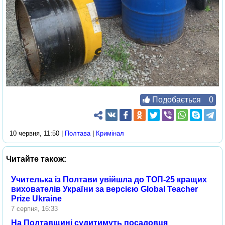
Подобається
0
10 червня, 11:50 |
Полтава
|
Кримінал
Читайте також:
Учителька із Полтави увійшла до ТОП-25 кращих
вихователів України за версією Global Teacher
Prize Ukraine
7 серпня, 16:33
На Полтавщині судитимуть посадовця