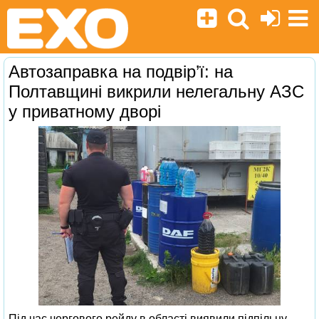
Автозаправка на подвір’ї: на
Полтавщині викрили нелегальну АЗС
у приватному дворі
Під час чергового рейду в області виявили підпільну