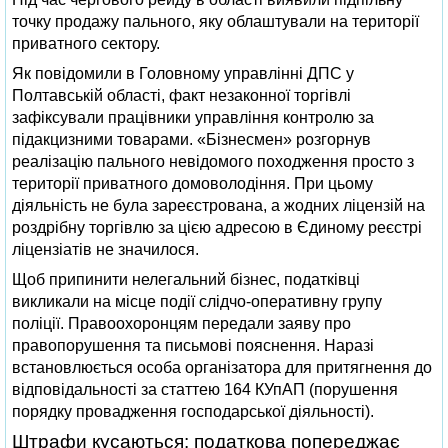
точку продажу пального, яку облаштували на території
приватного сектору.
Як повідомили в Головному управлінні ДПС у
Полтавській області, факт незаконної торгівлі
зафіксували працівники управління контролю за
підакцизними товарами. «Бізнесмен» розгорнув
реалізацію пального невідомого походження просто з
території приватного домоволодіння. При цьому
діяльність не була зареєстрована, а жодних ліцензій на
роздрібну торгівлю за цією адресою в Єдиному реєстрі
ліцензіатів не значилося.
Щоб припинити нелегальний бізнес, податківці
викликали на місце події слідчо-оперативну групу
поліції. Правоохоронцям передали заяву про
правопорушення та письмові пояснення. Наразі
встановлюється особа організатора для притягнення до
відповідальності за статтею 164 КУпАП (порушення
порядку провадження господарської діяльності).
Штрафи кусаються: податкова попереджає