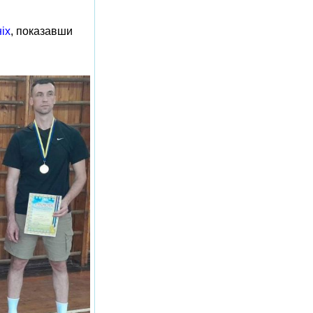
іх
, показавши