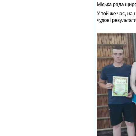
Міська рада щиро
У той же час, на
чудові результати