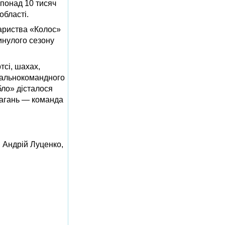
понад 10 тисяч
області.
вариства «Колос»
минулого сезону
тсі, шахах,
агальнокомандного
бло» дісталося
магань — команда
 Андрій Луценко,