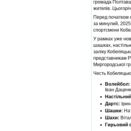
громада Полтавщи
жителів. Цьогоріч
Перед початком о
за минулий, 2025
спортсмени Кобел
У рамках уже нов
шашках, настільн
заліку Кобеляцьк
представникам Р
Миргородської г
Честь Кобеляцько
Волейбол:
Іван Даценк
Настільний
Дартс:
Ірин
Шашки:
Нат
Шахи:
Вітал
Гирьовий 