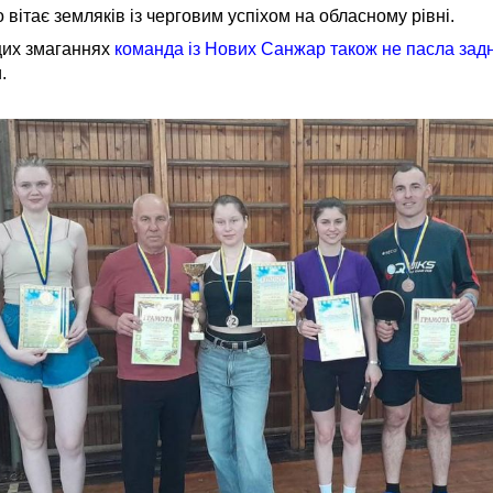
 вітає земляків із черговим успіхом на обласному рівні.
 цих змаганнях
команда із Нових Санжар також не пасла задн
.