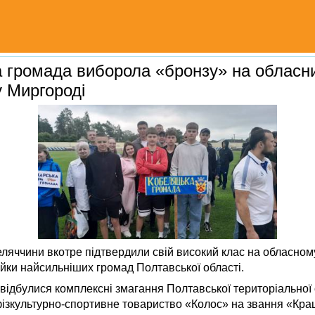
 громада виборола «бронзу» на обласн
у Миргороді
яччини вкотре підтвердили свій високий клас на обласному
йки найсильніших громад Полтавської області.
 відбулися комплексні змагання Полтавської територіальної 
фізкультурно-спортивне товариство «Колос» на звання «Кр