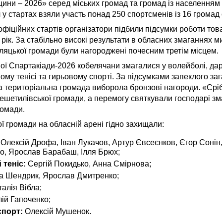
ни – 2026» серед міських громад та громад із населенням 
 у стартах взяли участь понад 250 спортсменів із 16 громад 
фіційних стартів організатори підбили підсумки роботи то
 рік. За стабільно високі результати в обласних змаганнях 
яцької громади були нагороджені почесним третім місцем.
ої Спартакіади-2026 кобелячани змагалися у волейболі, дар
ому тенісі та гирьовому спорті. За підсумками запеклого з
а територіальна громада виборола бронзові нагороди. «Срі
ешетилівської громади, а перемогу святкували господарі з
ромади.
ї громади на обласній арені гідно захищали:
Олексій Дрофа, Іван Лукачов, Артур Євсеєнков, Єгор Сонін,
о, Ярослав Барабаш, Ілля Брюх;
 теніс:
Сергій Покидько, Анна Смірнова;
а Шендрик, Ярослав Дмитренко;
алія Вібла;
ій Гапоченко;
спорт:
Олексій Мушенок.