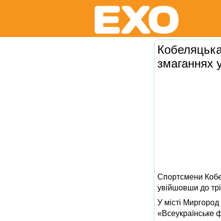
Кобеляцька
змаганнях 
Спортсмени Кобел
увійшовши до трі
У місті Миргород
«Всеукраїнське 