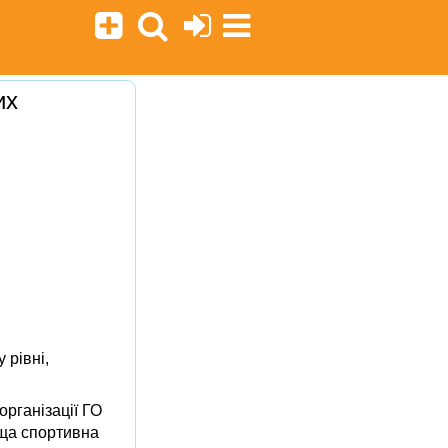
их
 рівні,
організації ГО
аща спортивна