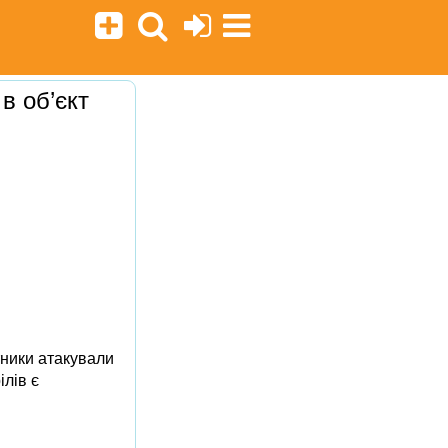
в об’єкт
тники атакували
ілів є