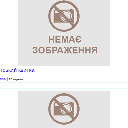
тський квитка
ава
|
10 червня