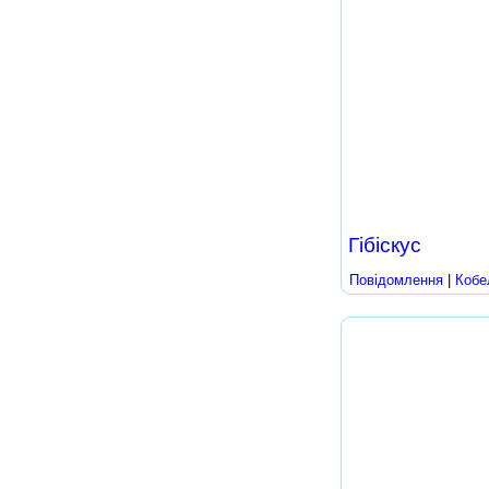
Гібіскус
Повідомлення
|
Кобе