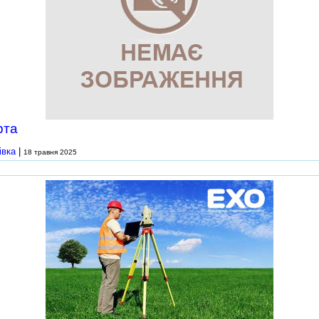
рта
івка
|
18 травня 2025