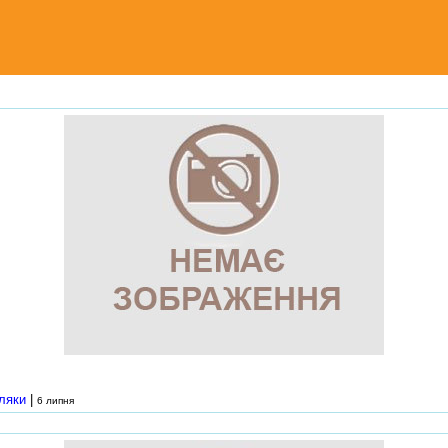
ляки
|
6 липня