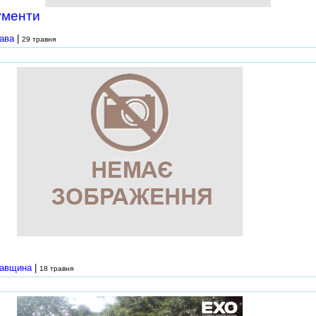
ументи
ава
|
29 травня
200 грн.
авщина
|
18 травня
150 грн.