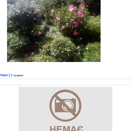
ляки
|
5 травня