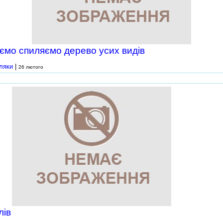
ємо спиляємо дерево усих видів
ляки
|
26 лютого
500 грн.
лів