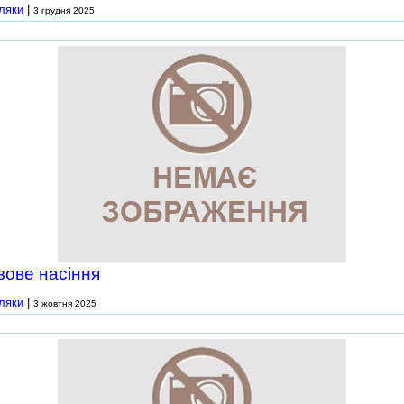
ляки
|
3 грудня 2025
зове насіння
ляки
|
3 жовтня 2025